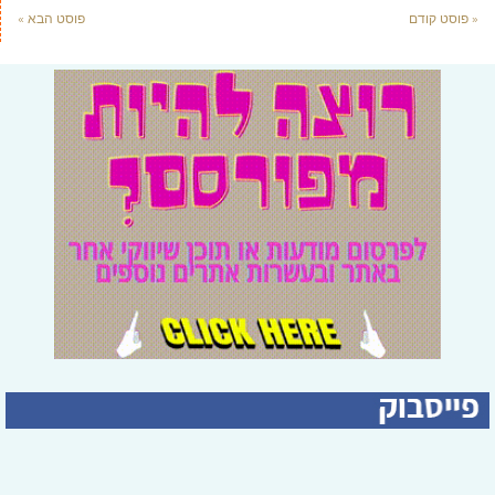
« פוסט קודם
פוסט הבא »