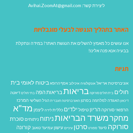
ליצירת קשר: Avihai.ZoomAt@gmail.com
האתר בתהליך הנגשה לבעלי מוגבלויות
אנו עושים כל מאמץ להשלים את הנגשת האתר! במידה ונתקלת
בבעיה אנא פנה אלינו!
תגיות
בית
ביטוח לאומי
אוניברסיטת אריאל
אסף הרופא
אונקולוגיה
איכילוב
בריאות
חולים
בריאות הפה
דיאטה
בית חולים סורוקה
בתי חולים
המרכז
האגודה למלחמה בסרטן
הגיל השלישי
דיכאון
האוניברסיטה העברית
מד"א
ילדים
הריון
הרפואי סורוקה
טיפול
ליצמן
כללית
לידה
משרד הבריאות
מחקר
ניתוח
סוכרת
ניתוחים
סורוקה
סרטן
קורונה
עישון
עמיעד טאוב
סיעוד
ספורט
עיניים