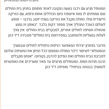
צילום: ג׳ני ירושלמי, דוברות איכילוב
המטופל מגיע עם רכבו בשעה הנקובה לאזור מתוחם בחניון בית החולים
שם ממתינים לו צוות אישפוז היום הכוללים אחות ורופא, עם הזריקה
הייעודית שלו. החולה מקבל את הזריקה בעודו יושב ברכבו – ונוסע
לשלום כשכל התהליך אורך מספר דקות בלבד. ״באופן זה נמנע
מהחולה חשיפה לחולים אחרים, למבקרים בבית החולים. אין צורך
לעלות במעליות ולהסתובב במסדרונות בית החולים״ מסבירה ד״ר כהן.
מדובר בפתרון יצירתי המאפשר רציפות טיפולית לחולים שבמערך
ההמטולוגי לשימור דיכוי המחלה וצמצום ככל הניתן את החשיפה שלהם
לסביבת הבית החולים ואת הסיכון להדבק בקורונה. ״אנחנו מקבלים
הרבה תודות חמות. המטופלים מרוצים עד מאד ומעריכים את האפשרות
להמשיך בבטחה בטיפול״. מוסיפה ד״ר כהן.