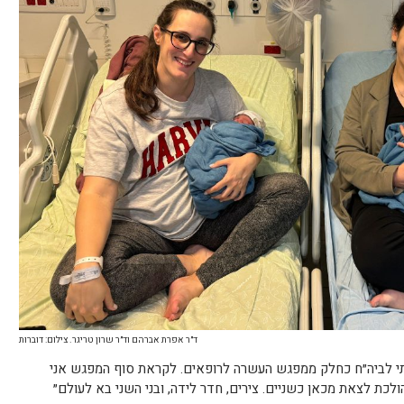
ד״ר אפרת אברהם וד״ר שרון טריגר. צילום: דוברות
תי לביה״ח כחלק ממפגש העשרה לרופאים. לקראת סוף המפגש אני
ולכת לצאת מכאן כשניים. צירים, חדר לידה, ובני השני בא לעולם״