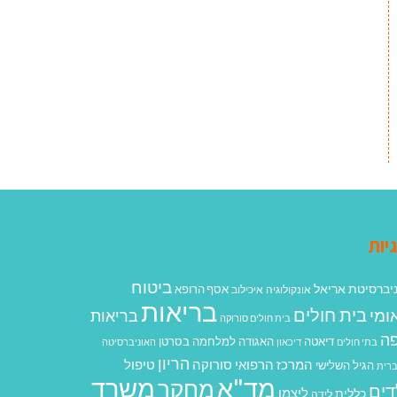
יות
ביטוח
יברסיטת אריאל
אסף הרופא
אונקולוגיה
איכילוב
בריאות
בית חולים
ומי
בריאות
בית חולים סורוקה
ה
האגודה למלחמה בסרטן
דיאטה
בתי חולים
דיכאון
האוניברסיטה
הריון
המרכז הרפואי סורוקה
טיפול
הגיל השלישי
רית
מד"א
משרד
מחקר
דים
ליצמן
כללית
לידה