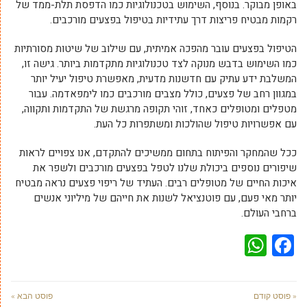
באופן מבוקר. בנוסף, השימוש בטכנולוגיות כמו הדפסת תלת-ממד של
רקמות מבטיח פריצות דרך עתידיות בטיפול בפצעים מורכבים.
הטיפול בפצעים עובר מהפכה אמיתית, עם שילוב של שיטות מסורתיות
כמו השימוש בדבש מנוקה לצד טכנולוגיות מתקדמות ביותר. גישה זו,
המשלבת ידע עתיק עם חדשנות מדעית, מאפשרת טיפול יעיל יותר
במגוון רחב של פצעים, כולל מצבים מורכבים כמו לימפאדמה. עבור
מטפלים ומטופלים כאחד, זוהי תקופה מרגשת של התקדמות ותקווה,
עם אפשרויות טיפול שהולכות ומשתפרות כל העת.
ככל שהמחקר והפיתוח בתחום ממשיכים להתקדם, אנו צפויים לראות
שיפורים נוספים ביכולת שלנו לטפל בפצעים מורכבים ולשפר את
איכות החיים של מטופלים רבים. העתיד של ריפוי פצעים נראה מבטיח
יותר מאי פעם, עם פוטנציאל לשנות את חייהם של מיליוני אנשים
ברחבי העולם.
WhatsApp
Facebook
« פוסט קודם
פוסט הבא »