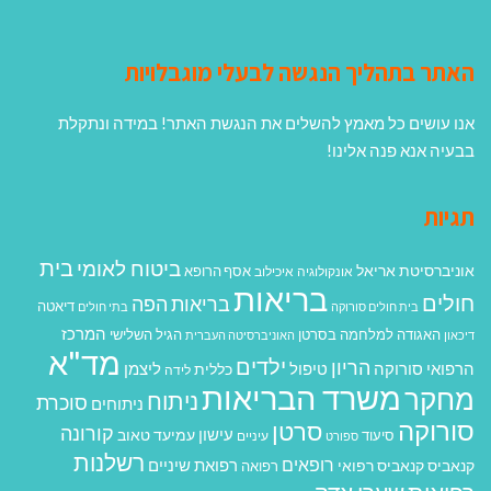
האתר בתהליך הנגשה לבעלי מוגבלויות
אנו עושים כל מאמץ להשלים את הנגשת האתר! במידה ונתקלת
בבעיה אנא פנה אלינו!
תגיות
בית
ביטוח לאומי
אוניברסיטת אריאל
אסף הרופא
אונקולוגיה
איכילוב
בריאות
חולים
בריאות הפה
דיאטה
בית חולים סורוקה
בתי חולים
המרכז
האגודה למלחמה בסרטן
הגיל השלישי
דיכאון
האוניברסיטה העברית
מד"א
ילדים
הריון
הרפואי סורוקה
טיפול
ליצמן
כללית
לידה
משרד הבריאות
מחקר
ניתוח
סוכרת
ניתוחים
סורוקה
סרטן
קורונה
עישון
עמיעד טאוב
סיעוד
ספורט
עיניים
רשלנות
רופאים
רפואת שיניים
קנאביס
קנאביס רפואי
רפואה