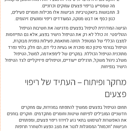
מה שמסייע בריפוי פצעים עמוקים וכרוניים.
תחבושות ביואקטיביות: חבישות אלו מכילות חומרים פעילים,
כגון כסף או דבש מנוקה, המעודדים ריפוי ומונעים זיהומים.
הגישה המודרנית לטיפול בפצעים מדגישה את חשיבות הטיפול
ההוליסטי. זה כולל לא רק את הטיפול הישיר בפצע, אלא גם התייחסות
למצבו הכללי של המטופל. תזונה מותאמת, פעילות גופנית מבוקרת,
וטיפול בגורמי סיכון כמו סוכרת או בעיות כלי דם, הם חלק בלתי נפרד
מתוכנית הטיפול הכוללת. במקרים של לימפאדמה, למשל, הטיפול
משלב ניהול משקל, תרגילים ייעודיים, וטיפולים פיזיקליים לצד הטיפול
הישיר בנפיחות.
מחקר ופיתוח – העתיד של ריפוי
פצעים
תחום הטיפול בפצעים ממשיך להתפתח במהירות, עם מחקרים
חדשניים המובילים לפיתוח שיטות וחומרים מתקדמים. חוקרים בוחנים
את האפשרות לשימוש בתאי גזע לזירוז ריפוי פצעים, ומפתחים
חבישות “חכמות” המסוגלות לנטר את מצב הפצע ולשחרר תרופות