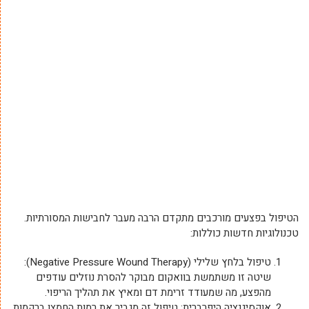
הטיפול בפצעים מורכבים מתקדם הרבה מעבר לחבישות המסורתיות.
טכנולוגיות חדשות כוללות:
טיפול בלחץ שלילי (Negative Pressure Wound Therapy):
שיטה זו משתמשת בוואקום מבוקר להסרת נוזלים עודפים
מהפצע, מה שמעודד זרימת דם ומאיץ את תהליך הריפוי.
אוקסיגנציה היפרברית: טיפול זה מגביר את רמות החמצן ברקמות,