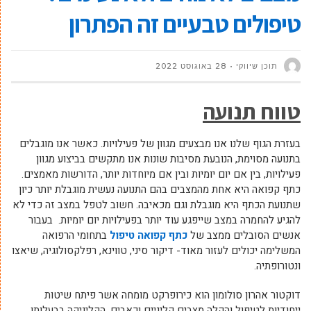
טיפולים טבעיים זה הפתרון
תוכן שיווקי
28 באוגוסט 2022
טווח תנועה
בעזרת הגוף שלנו אנו מבצעים מגוון של פעילויות. כאשר אנו מוגבלים
בתנועה מסוימת, הנובעת מסיבות שונות אנו מתקשים בביצוע מגוון
פעילויות, בין אם יום יומיות ובין אם מיוחדות יותר, הדורשות מאמצים.
כתף קפואה היא אחת מהמצבים בהם התנועה נעשית מוגבלת יותר כיון
שתנועת הכתף היא מוגבלת וגם מכאיבה. חשוב לטפל במצב זה כדי לא
להגיע להחמרה במצב שייפגע עוד יותר בפעילויות יום יומיות. בעבור
אנשים הסובלים ממצב של
כתף קפואה טיפול
בתחומי הרפואה
המשלימה יכולים לעזור מאוד- דיקור סיני, טווינא, רפלקסולוגיה, שיאצו
ונטורופתיה.
דוקטור אהרון סולומון הוא כירופרקט מומחה אשר פיתח שיטות
ייחודיות לטיפול והקלה מצבים קליניים וכאבים. הקליניקה בבעלותו