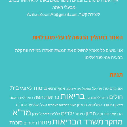
אין לעשות שימוש בחומרים המפורסמים באתר ללא אישור בכתב
מבעלי האתר.
ליצירת קשר: Avihai.ZoomAt@gmail.com
האתר בתהליך הנגשה לבעלי מוגבלויות
אנו עושים כל מאמץ להשלים את הנגשת האתר! במידה ונתקלת
בבעיה אנא פנה אלינו!
תגיות
בית
ביטוח לאומי
אוניברסיטת אריאל
אסף הרופא
אונקולוגיה
איכילוב
בריאות
חולים
בריאות הפה
דיאטה
בית חולים סורוקה
בתי חולים
המרכז
האגודה למלחמה בסרטן
הגיל השלישי
דיכאון
האוניברסיטה העברית
מד"א
ילדים
הריון
הרפואי סורוקה
טיפול
ליצמן
כללית
לידה
משרד הבריאות
מחקר
ניתוח
סוכרת
ניתוחים