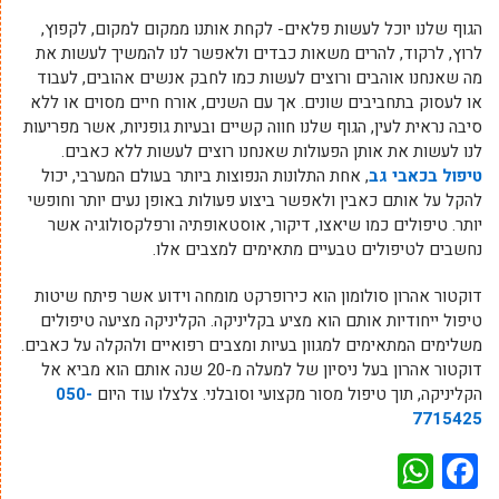
הגוף שלנו יוכל לעשות פלאים- לקחת אותנו ממקום למקום, לקפוץ,
לרוץ, לרקוד, להרים משאות כבדים ולאפשר לנו להמשיך לעשות את
מה שאנחנו אוהבים ורוצים לעשות כמו לחבק אנשים אהובים, לעבוד
או לעסוק בתחביבים שונים. אך עם השנים, אורח חיים מסוים או ללא
סיבה נראית לעין, הגוף שלנו חווה קשיים ובעיות גופניות, אשר מפריעות
לנו לעשות את אותן הפעולות שאנחנו רוצים לעשות ללא כאבים.
טיפול בכאבי גב
, אחת התלונות הנפוצות ביותר בעולם המערבי, יכול
להקל על אותם כאבין ולאפשר ביצוע פעולות באופן נעים יותר וחופשי
יותר. טיפולים כמו שיאצו, דיקור, אוסטאופתיה ורפלקסולוגיה אשר
נחשבים לטיפולים טבעיים מתאימים למצבים אלו.
דוקטור אהרון סולומון הוא כירופרקט מומחה וידוע אשר פיתח שיטות
טיפול ייחודיות אותם הוא מציע בקליניקה. הקליניקה מציעה טיפולים
משלימים המתאימים למגוון בעיות ומצבים רפואיים ולהקלה על כאבים.
דוקטור אהרון בעל ניסיון של למעלה מ-20 שנה אותם הוא מביא אל
הקליניקה, תוך טיפול מסור מקצועי וסובלני. צלצלו עוד היום
050-
7715425
WhatsApp
Facebook