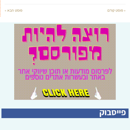
« פוסט קודם
פוסט הבא »