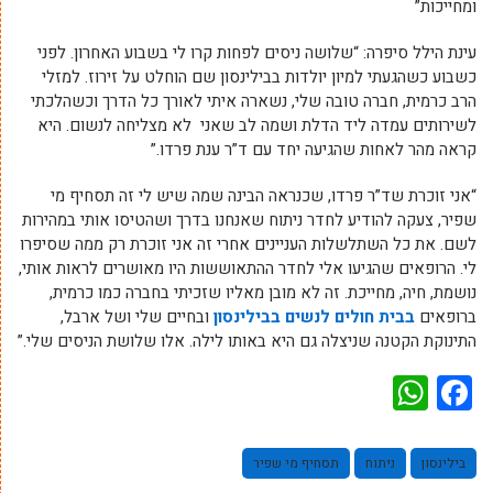
ומחייכות”
עינת הילל סיפרה: “שלושה ניסים לפחות קרו לי בשבוע האחרון. לפני
כשבוע כשהגעתי למיון יולדות בבילינסון שם הוחלט על זירוז. למזלי
הרב כרמית, חברה טובה שלי, נשארה איתי לאורך כל הדרך וכשהלכתי
לשירותים עמדה ליד הדלת ושמה לב שאני לא מצליחה לנשום. היא
קראה מהר לאחות שהגיעה יחד עם ד”ר ענת פרדו.”
“אני זוכרת שד”ר פרדו, שכנראה הבינה שמה שיש לי זה תסחיף מי
שפיר, צעקה להודיע לחדר ניתוח שאנחנו בדרך ושהטיסו אותי במהירות
לשם. את כל השתלשלות העניינים אחרי זה אני זוכרת רק ממה שסיפרו
לי. הרופאים שהגיעו אלי לחדר ההתאוששות היו מאושרים לראות אותי,
נושמת, חיה, מחייכת. זה לא מובן מאליו שזכיתי בחברה כמו כרמית,
ברופאים
בבית חולים לנשים בבילינסון
ובחיים שלי ושל ארבל,
התינוקת הקטנה שניצלה גם היא באותו לילה. אלו שלושת הניסים שלי.”
WhatsApp
Facebook
בילינסון
ניתוח
תסחיף מי שפיר