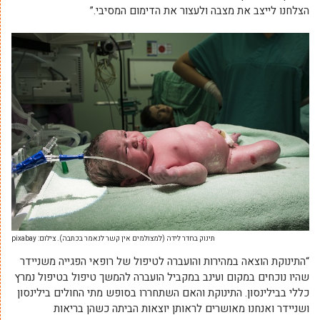
הצלחנו לייצב את מצבה ולעצור את הדימום המסיבי.”
תינוק בחדר לידה (למצולמים אין קשר לנאמר בכתבה). צילום: pixabay
“התינוקת הוצאה במהירות והועברה לטיפול של רופאי הפגייה משניידר
שהיו נוכחים במקום ועינב במקביל הועברה להמשך טיפול בטיפול נמרץ
כללי בבילינסון. התינוקת והאם השתחררו בסופש מתי החולים בילינסון
ושניידר ואנחנו מאושרים לראותן יוצאות הביתה כשהן בריאות