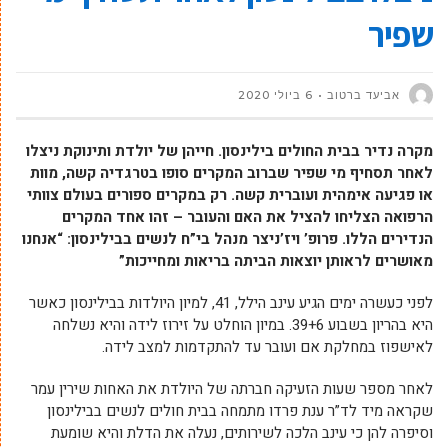
שפיר
אביעד ברטוב
6 ביולי 2020
מקרה נדיר בבית החולים בילינסון. חייהן של יולדת ותינוקת ניצלו
לאחר תסחיף מי שפיר שברוב המקרים סופו בטרגדיה קשה, מוות
או פגיעה אימהית ועוברית קשה. רק במקרים ספורים בעולם צוותי
הרפואה הצליחו להציל את האם והעובר – זהו אחד המקרים
הנדירים הללו. פרופ’ ויז’ניצר מנהל בי”ח לנשים בבילינסון: “אנחנו
מאושרים לראותן יוצאות הביתה בריאות ומחייכות”
לפני כעשרה ימים הגיע עינב הילל, 41, למיון היולדות בבילינסון כאשר
היא בהריון בשבוע 39+6. במיון הוחלט על זירוז לידה והיא נשלחה
לאישפוז במחלקת אם ועובר עד להתקדמות למצב לידה.
לאחר מספר שעות הזעיקה חברתה של היולדת את האחות שירין עמר
שקראה מיד לד”ר ענת פרדו מתמחה בבית חולים לנשים בבילינסון
וסיפרה להן כי עינב הלכה לשירותים, נעלה את הדלת והיא שומעת