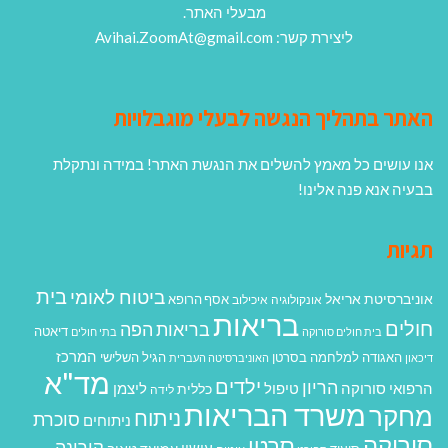
מבעלי האתר.
ליצירת קשר: Avihai.ZoomAt@gmail.com
האתר בתהליך הנגשה לבעלי מוגבלויות
אנו עושים כל מאמץ להשלים את הנגשת האתר! במידה ונתקלת
בבעיה אנא פנה אלינו!
תגיות
בית
ביטוח לאומי
אוניברסיטת אריאל
אסף הרופא
אונקולוגיה
איכילוב
בריאות
חולים
בריאות הפה
דיאטה
בית חולים סורוקה
בתי חולים
המרכז
האגודה למלחמה בסרטן
הגיל השלישי
דיכאון
האוניברסיטה העברית
מד"א
ילדים
הריון
הרפואי סורוקה
טיפול
ליצמן
כללית
לידה
משרד הבריאות
מחקר
ניתוח
סוכרת
ניתוחים
סורוקה
סרטן
קורונה