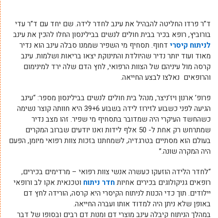
ד”ר פרדו החליטה להבהיל את עינב לחדר לידה. שם יחד עם ד”ר עדי
בורוביץ, רופא בכיר בבית חולים לנשים בבילינסון החלו להכין את עינב
לניתוח קיסרי
דחוף. תסחיף מי השפיר שממנו סבלה עינב הוא נדיר
מאוד ועוד יותר נדיר שהיולדת והתינוקת יצאו בריאות ושלמות. עינב
קרסה מול עיניהם של הצוות הרפואי, לחץ הדם שלה ירד למינימום
והרופאים נאלצו לבצע החייאה.
פרופ’ ארנון ויז’ניצר, מנהל בית חולים לנשים בבילינסון מספר: “עינב
הגיעה לפני כשבוע לזירוז לידה בשבוע 39+6 היא חוותה קוצר נשימה
כשהחשד העיקרי היה שמדובר בתסחיף מי שפיר. זהו מצב נדיר
שמתרחש רק אחת ל- 50 אלף לידות ואנו יודעים שברוב המקרים
בעולם הוא מסתיים בטרגדיה, לשמחתנו בזכות צוות רפואי מיומן, הפעם
היה המקרה שונה.”
“לחדר הלידה הוזעקו כעשרה אנשי צוות רפואי – מרדימים בכירים,
רופאים גניקולוגים בכירים אחיות
חדר ניתוח
וטכנאית אקו לב ורופאי
יילודים. תוך כדי הכנות לניתוח הקיסרי היא קרסה, הורידה לחץ דם
באופן שלא ניתן היה למדוד אותו ועברה החייאה.
במהלך הניתוח קיבלה עינב מוצרי דם ומנות דם רבים ובסופו של דבר