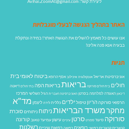
ליצירת קשר: Avihai.ZoomAt@gmail.com
האתר בתהליך הנגשה לבעלי מוגבלויות
אנו עושים כל מאמץ להשלים את הנגשת האתר! במידה ונתקלת
בבעיה אנא פנה אלינו!
תגיות
בית
ביטוח לאומי
אוניברסיטת אריאל
אסף הרופא
אונקולוגיה
איכילוב
בריאות
חולים
בריאות הפה
דיאטה
בית חולים סורוקה
בתי חולים
המרכז
האגודה למלחמה בסרטן
הגיל השלישי
דיכאון
האוניברסיטה העברית
מד"א
ילדים
הריון
הרפואי סורוקה
טיפול
ליצמן
כללית
לידה
משרד הבריאות
מחקר
ניתוח
סוכרת
ניתוחים
סורוקה
סרטן
קורונה
עישון
עמיעד טאוב
סיעוד
ספורט
עיניים
רשלנות
רופאים
רפואת שיניים
קנאביס
קנאביס רפואי
רפואה