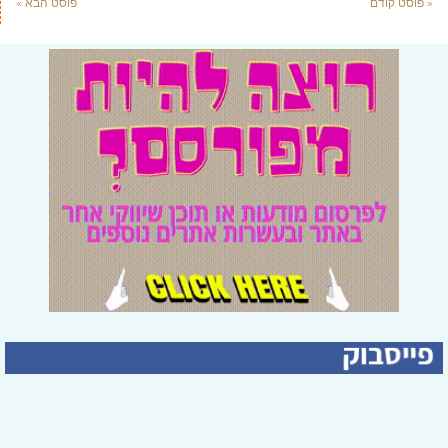
« פוסט קודם
פוסט הבא »