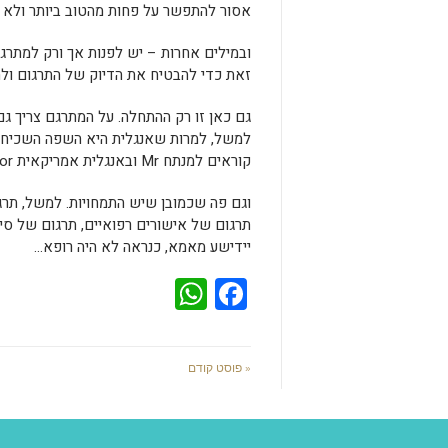
אסור להתפשר על פחות מהטוב ביותר ולא ל
ובמילים אחרות – יש לפנות אך ורק למתר
זאת כדי להבטיח את הדיוק של התרגום ולח
גם כאן זו רק ההתחלה. על המתרגם צריך גם
למשל, למרות שאנגלית היא השפה השכיחה ג
קוראים למנתח Mr ובאנגלית אמריקאית Doctor.
וגם פה שכמובן שיש התמחויות. למשל, תרג
תרגום של אישורים רפואיים, תרגום של סיכ
יידישע מאמא, כנראה לא היה רופא…
WhatsApp
Facebook
« פוסט קודם