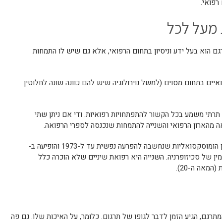
רפואי.
 מעל לכל
ם הוא בעל ידע וניסיון בתחום הרפואי, אלא גם שיש לו התמחות
יים בתחום מסוים (למשל נוירולוגיה שיש להם כוונה שונה לחלוטין
תרתי משמע בכל הקשור להתפתחויות רפואיות. ודי אם ניתן שתי
 מהארון הרפואי והשנייה להתמחות שנכנסה לספרי הרפואה.
על מה אנחנו מדברים? הראשונה היא כמובן הומוסקסואליות שנחשבה להפרעה נפשית עד ל-1973 והופיעה ב-
מין של סכיזופרניה. השנייה היא רפואת שיניים שלא הוכרה כלל
מאה ה-20).
גם, הגיע הזמן לדבר לגופו של תרגום. כלומר, על האיכות שלו. גם פה