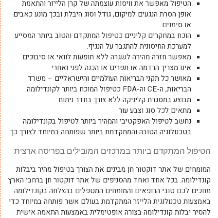
הטיפול מאפשר את וויסות עוצמתה של קרן הלייזר והתאמת
אופן הסרת הנגעים למיקום, גודל וסוג היבלת ובכך מונע כאבים
או סימנים.
הוכח במחקרים קליניים כטיפול המתקדם והטוב ביותר המסייע
למערכת החיסונית להתגבר על הנגיף.
מאפשר חזרה מהירה לשגרה ללא תופעות לוואי או סיבוכים
אינו מצריך הרדמה או תפרים או הכנה לפני ואחרי
מאושר כל תקני הבריאות העולמיים והישראליים – משרד
הבריאות, ה-CE וה-FDA כטיפול המוכח ביותר לקונדילומה.
מבוצע במסגרת קליניקה ללא צורך בחדר ניתוח
מתאים לכל סוג וצבע עור
נחשב לטיפול האפקטיבי והמהיר ביותר לטיפול בקונדילומה
בטכנולוגיה הטובה והמתקדמת ביותר שפותחה במיוחד לצורך כך.
הטיפול המתקדם ביותר במרכזים המובילים בפריסה ארצית
המומחים של אתר דוקטור חן מבינים את הצורך בטיפול מהיר ביבלות
קונדילומה. בכל אחד ואחד מהסניפים של אתר דוקטור חן ברחבי הארץ
מחכים לכם טובי הרופאים והמומחים המטפלים בהצלחה בקונדילומה
באמצעות טכנולוגית הלייזר המתקדמת בעולם אשר פותחה במיוחד כדי
להסיר יבלות קונדילומה בצורה אופטימלית באמצעות התאמה אישית