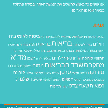
אנו עושים כל מאמץ להשלים את הנגשת האתר! במידה ונתקלת
בבעיה אנא פנה אלינו!
תגיות
בית
ביטוח לאומי
אוניברסיטת אריאל
אסף הרופא
אונקולוגיה
איכילוב
בריאות
חולים
בריאות הפה
דיאטה
בית חולים סורוקה
בתי חולים
המרכז
האגודה למלחמה בסרטן
הגיל השלישי
דיכאון
האוניברסיטה העברית
מד"א
ילדים
הריון
הרפואי סורוקה
טיפול
ליצמן
כללית
לידה
משרד הבריאות
מחקר
ניתוח
סוכרת
ניתוחים
סורוקה
סרטן
קורונה
עישון
עמיעד טאוב
סיעוד
ספורט
עיניים
רשלנות
רופאים
רפואת שיניים
קנאביס
קנאביס רפואי
רפואה
רפואית
שערי צדק
תרופות
תזונה
האתרים שלנו:
תרבוש-פורטל תרבות ונופש למגזר הדתי
|
המגזר-פורטל חדשות למגזר הדתי