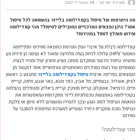
מערכת 'מדינט'
28 באפריל 2021
מה היתרונות של טיפול בקונדילומה בלייזר בהשוואה לכל טיפול
אחר? היכן נמצאים המרכזיים המובילים לטיפול? מהי קונדילומה
ומדוע מומלץ לטפל במהירות?
קונדילומה (יבלת על איברי המין הנגרמת כתוצאה מווירוס הפפילומה
האנושי HPV) עלולה להיות בעיה מלחיצה ומאוד לא נעימה הן פיזית והן
נפשית. טיפול חדשני ומתקדם מסוגו, מציע פתרון יעיל ומהיר לבעיה.
המומחים של רשת המרכזים האסתטיים והרפואיים אתר דוקטור חן
הנמצאים בפריסה ארצית
טיפול בקונדילומה בלייזר
מתבצע ב: ראשון
לציון, אשדוד, גבעתיים, תל אביב, כפר סבא, באר שבע, חיפה, קריית
חיים, כרמיאל, אשקלון, קריית מוצקין, קריית ביאליק ומטפלים בהצלחה
בקונדילומה באמצעות טכנולוגיות לייזר מתקדמות המאפשרות את
התאמת הטיפול לסוג הנגע ובכך להסירו מהשורש ללא סימן או צלקת.
הטיפול הוכח מחקרית כיחיד המסייע למערכת החיסונית להתגבר על
הווירוס.
מהי קונדילומה?