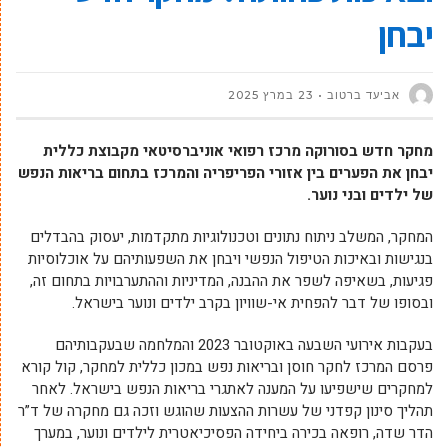
יבחן
אביעד ברטוב
23 במרץ 2025
מחקר חדש בסורוקה מרכז רפואי אוניברסיטאי מקבוצת כללית
יבחן את הפערים בין אזורי הפריפריה והמרכז בתחום בריאות הנפש
של ילדים ובני נוער.
המחקר, המשלב ניתוח נתונים וטכנולוגיות מתקדמות, יעסוק בהבדלים
בנגישות ובאיכות הטיפול הנפשי ויבחן את השפעותיהם על אוכלוסיות
פגיעות, בשאיפה לשפר את ההבנה, המדיניות וההתערבויות בתחום זה,
ובסופו של דבר להפחית אי-שוויון בקרב ילדים ונוער בישראל.
בעקבות אירועי השבעה באוקטובר 2023 והמלחמה שבעקבותיהם
פרסם המרכז לחקר חוסן ובריאות נפש במכון כללית למחקר, קול קורא
למחקרים שישפיעו על המענה לאתגרי בריאות הנפש בישראל. לאחר
תהליך סינון קפדני של עשרות ההצעות שהוגש וזכה גם מחקרה של
ד”ר
הדר שדה
, רופאה בכירה ביחידה הפסיכיאטרית לילדים ונוער, במערך