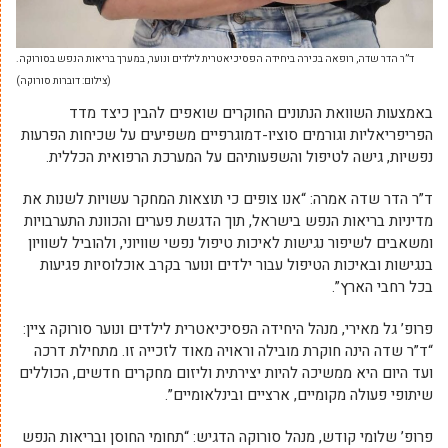
ד”ר הדר שדה, רופאה בכירה ביחידה הפסיכיאטרית לילדים ונוער, במערך בריאות הנפש בסורוקה.
(צילום: דוברות סורוקה)
באמצעות השוואת הנתונים החוקרים שואפים להבין כיצד מדד
הפריפריאליות וגורמים סוציו-דמוגרפיים משפיעים על שכיחות הפרעות
נפשיות, גישה לטיפול והשפעותיהם על המערכת הרפואית הכללית.
ד”ר הדר שדה אמרה
: “אנו צופים כי תוצאות המחקר עשויות לשנות את
מדיניות בריאות הנפש בישראל, תוך הדגשת פערים והכוונת התערבויות
ומשאבים לשיפור נגישות לאיכות טיפול נפשי שוויוני, ולהוביל לשוויון
בנגישות ובאיכות הטיפול עבור ילדים ונוער בקרב אוכלוסיות פגיעות
בכל רחבי הארץ”.
פרופ’ גל מאירי, מנהל היחידה הפסיכיאטרית לילדים ונוער סורוקה ציין
:
“ד”ר שדה הינה חוקרת מובילה וראויה מאוד לזכייה זו. מתחילת דרכה
ועד היום היא ממשיכה להיות יצירתית וליזום מחקרים חדשים, הכוללים
שיתופי פעולה מקומיים, ארציים ובינלאומיים”.
פרופ’ שלומי קודש, מנהל סורוקה הדגיש
: “תחומי החוסן ובריאות הנפש