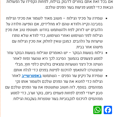
אם בכל זאת אתם בוחרים לדבוק בגילוח, לפחות הקפידו על הפעולות
הבאות כדי למנוע פגיעות בעור הפנים שלכם.
שמירה על סכיני הגילוח – חשוב מאוד לשמור את סכיני הגילוח
בסביבה נקייה ולוודא שהם לא מחלידים, אם הופיעה חלודה על
הלהבים יש לזרוק לפח ולהשתמש בחדש. תשטפו טוב את סכין
הגילוח לפני השימוש ואחרי השימוש, כדי לוודא שלא נותרו
שיערות על הלהבים. כמובן שאין לחלוק את סכין הגילוח עם
מישהו אחר בבית.
גילוח בשעות הבוקר – יש האומרים שגילוח בשעות הבוקר עוזר
למנוע פצעונים בהמשך. הסיבה לכך היא שהעור נפוח לאחר
השינה וכל ניצני השערות נמצאים בולטים כלפי חוץ, מבלי
שתצטרכו להתאמץ להיכנס לפינות בפנים כדי לגלח אותם.
שמירת על ניקיון עור הפנים – השתמשו
באפטרשייב
לאחר
הגילוח כדי לחטא את עור הפנים שלכם ולשמור אותו נקי
ממזהמים. בנוסף, לזה חשוב שתשטפו את עור הפנים שלכם עם
סבון ייעודי לפנים לפחות פעמים ביום, בוקר וערב, כדי למנוע
ממזהמים להיכנס לנקבוביות בעור שנוצרות בעקבות הגילוח.
WhatsApp
Facebook