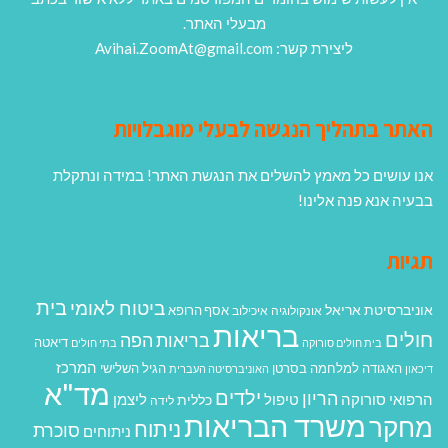
מבעלי האתר.
ליצירת קשר: Avihai.ZoomAt@gmail.com
האתר בתהליך הנגשה לבעלי מוגבלויות
אנו עושים כל מאמץ להשלים את הנגשת האתר! במידה ונתקלת
בבעיה אנא פנה אלינו!
תגיות
בית
ביטוח לאומי
אוניברסיטת אריאל
אסף הרופא
אונקולוגיה
איכילוב
בריאות
חולים
בריאות הפה
דיאטה
בית חולים סורוקה
בתי חולים
המרכז
האגודה למלחמה בסרטן
הגיל השלישי
דיכאון
האוניברסיטה העברית
מד"א
ילדים
הריון
הרפואי סורוקה
טיפול
ליצמן
כללית
לידה
משרד הבריאות
מחקר
ניתוח
סוכרת
ניתוחים