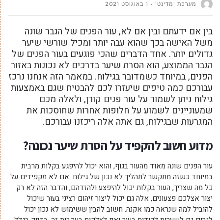
מערכת 'מדינט'
1 באוגוסט 2021
בין אם ידעתם ובין אם לא, עור הפנים של הגבר שונה
משל האישה בכך שהוא עבה יותר ומכיל שורשי שיער
גדולים יותר. אחד הדברים שהכי פוגעים בעור הפנים של
הגבר הממוצע, הוא הסרת שיער בדרכים לא נכונות באזור
הפנים, במיוחד כשמדובר בגילוח. במאמר הזה אנחנו נרכז
עבורכם כמה טיפים שיעזרו לכם להבטיח שגם באמצעות
גילוח ניתן לשמור על עור פנים קורן, ולאלה מכם
שמעוניינים לשמוע על חלופות אחרות שחוסכות את
המגרעות שבגילוח, גם אתה אלה ריכזנו עבורכם.
מדוע חשוב להקפיד על הסרת שיער נכונה?
עור הפנים שונה מאוד מהעור בגוף, והוא יכול להיפגע בקלות מרבית
במיוחד כשזה מתקשר לתהליך לא נכון של גילוח. אם לא מקפידים על
כל מה שצריך, העור בקלות יכול להיפצע ולהזדהם, והדבר הזה לא רק
יצור אצלכם פצעונים, אלה גם יכול ליצור זיהום רציני בעור שיכול
להוביל למה שנראה כמו אקנה. חשוב להבין ששימוש לא נכון יכול