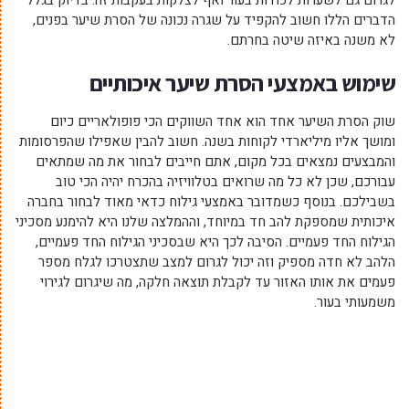
לגרום גם לשערות לכודות בעור ואף לצלקות בעקבות זה. בדיוק בגלל
הדברים הללו חשוב להקפיד על שגרה נכונה של הסרת שיער בפנים,
לא משנה באיזה שיטה בחרתם.
שימוש באמצעי הסרת שיער איכותיים
שוק הסרת השיער אחד הוא אחד השווקים הכי פופולאריים כיום
ומושך אליו מיליארדי לקוחות בשנה. חשוב להבין שאפילו שהפרסומות
והמבצעים נמצאים בכל מקום, אתם חייבים לבחור את מה שמתאים
עבורכם, שכן לא כל מה שרואים בטלוויזיה בהכרח יהיה הכי טוב
בשבילכם. בנוסף כשמדובר באמצעי גילוח כדאי מאוד לבחור בחברה
איכותית שמספקת להב חד במיוחד, וההמלצה שלנו היא להימנע מסכיני
הגילוח החד פעמיים. הסיבה לכך היא שבסכיני הגילוח החד פעמיים,
הלהב לא חדה מספיק וזה יכול לגרום למצב שתצטרכו לגלח מספר
פעמים את אותו האזור עד לקבלת תוצאה חלקה, מה שיגרום לגירוי
משמעותי בעור.