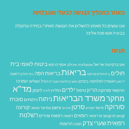
האתר בתהליך הנגשה לבעלי מוגבלויות
אנו עושים כל מאמץ להשלים את הנגשת האתר! במידה ונתקלת
בבעיה אנא פנה אלינו!
תגיות
בית
ביטוח לאומי
אוניברסיטת אריאל
אסף הרופא
אונקולוגיה
איכילוב
בריאות
חולים
בריאות הפה
דיאטה
בית חולים סורוקה
בתי חולים
המרכז
האגודה למלחמה בסרטן
הגיל השלישי
דיכאון
האוניברסיטה העברית
מד"א
ילדים
הריון
הרפואי סורוקה
טיפול
ליצמן
כללית
לידה
משרד הבריאות
מחקר
ניתוח
סוכרת
ניתוחים
סורוקה
סרטן
קורונה
עישון
עמיעד טאוב
סיעוד
ספורט
עיניים
רשלנות
רופאים
רפואת שיניים
קנאביס
קנאביס רפואי
רפואה
רפואית
שערי צדק
תרופות
תזונה