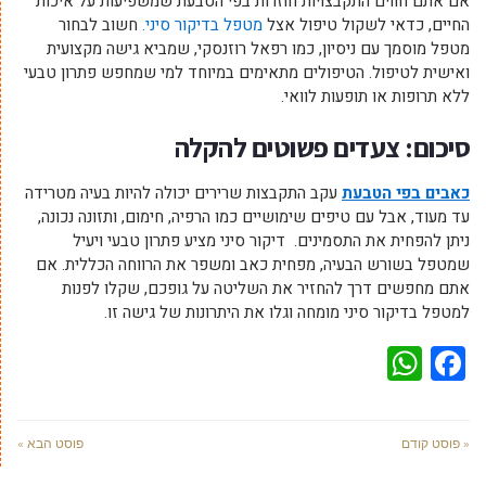
אם אתם חווים התקבצויות חוזרות בפי הטבעת שמשפיעות על איכות
החיים, כדאי לשקול טיפול אצל
מטפל בדיקור סיני.
חשוב לבחור
מטפל מוסמך עם ניסיון, כמו רפאל רוזנסקי, שמביא גישה מקצועית
ואישית לטיפול. הטיפולים מתאימים במיוחד למי שמחפש פתרון טבעי
ללא תרופות או תופעות לוואי.
סיכום: צעדים פשוטים להקלה
כאבים בפי הטבעת
עקב התקבצות שרירים יכולה להיות בעיה מטרידה
עד מעוד, אבל עם טיפים שימושיים כמו הרפיה, חימום, ותזונה נכונה,
ניתן להפחית את התסמינים.
דיקור סיני מציע פתרון טבעי ויעיל
שמטפל בשורש הבעיה, מפחית כאב ומשפר את הרווחה הכללית. אם
אתם מחפשים דרך להחזיר את השליטה על גופכם, שקלו לפנות
למטפל בדיקור סיני מומחה וגלו את היתרונות של גישה זו.
WhatsApp
Facebook
« פוסט קודם
פוסט הבא »