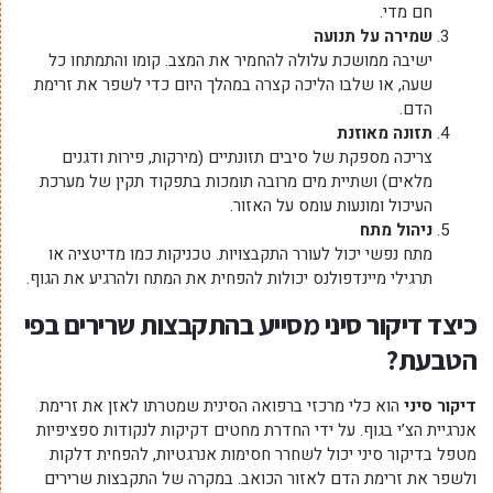
חם מדי.
שמירה על תנועה
ישיבה ממושכת עלולה להחמיר את המצב. קומו והתמתחו כל
שעה, או שלבו הליכה קצרה במהלך היום כדי לשפר את זרימת
הדם.
תזונה מאוזנת
צריכה מספקת של סיבים תזונתיים (מירקות, פירות ודגנים
מלאים) ושתיית מים מרובה תומכות בתפקוד תקין של מערכת
העיכול ומונעות עומס על האזור.
ניהול מתח
מתח נפשי יכול לעורר התקבצויות. טכניקות כמו מדיטציה או
תרגילי מיינדפולנס יכולות להפחית את המתח ולהרגיע את הגוף.
כיצד דיקור סיני מסייע בהתקבצות שרירים בפי
הטבעת
?
דיקור סיני
הוא כלי מרכזי ברפואה הסינית שמטרתו לאזן את זרימת
אנרגיית הצ’י בגוף. על ידי החדרת מחטים דקיקות לנקודות ספציפיות
מטפל בדיקור סיני יכול לשחרר חסימות אנרגטיות, להפחית דלקות
ולשפר את זרימת הדם לאזור הכואב. במקרה של התקבצות שרירים