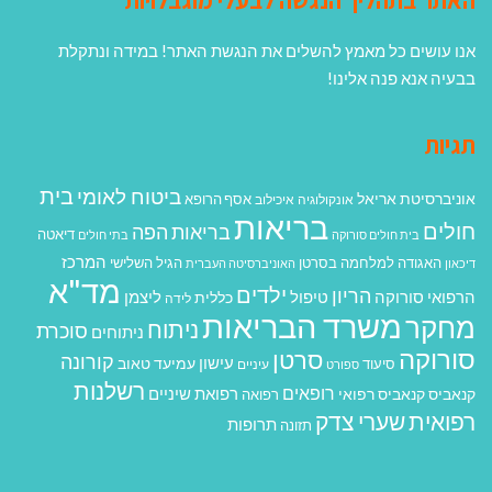
אנו עושים כל מאמץ להשלים את הנגשת האתר! במידה ונתקלת
בבעיה אנא פנה אלינו!
תגיות
בית
ביטוח לאומי
אוניברסיטת אריאל
אסף הרופא
אונקולוגיה
איכילוב
בריאות
חולים
בריאות הפה
דיאטה
בית חולים סורוקה
בתי חולים
המרכז
האגודה למלחמה בסרטן
הגיל השלישי
דיכאון
האוניברסיטה העברית
מד"א
ילדים
הריון
הרפואי סורוקה
טיפול
ליצמן
כללית
לידה
משרד הבריאות
מחקר
ניתוח
סוכרת
ניתוחים
סורוקה
סרטן
קורונה
עישון
עמיעד טאוב
סיעוד
ספורט
עיניים
רשלנות
רופאים
רפואת שיניים
קנאביס
קנאביס רפואי
רפואה
רפואית
שערי צדק
תרופות
תזונה