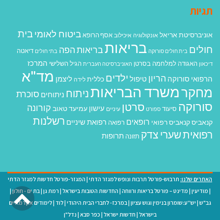
תגיות
בית
ביטוח לאומי
אוניברסיטת אריאל
אסף הרופא
אונקולוגיה
איכילוב
בריאות
חולים
בריאות הפה
דיאטה
בית חולים סורוקה
בתי חולים
המרכז
האגודה למלחמה בסרטן
הגיל השלישי
דיכאון
האוניברסיטה העברית
מד"א
ילדים
הריון
הרפואי סורוקה
טיפול
ליצמן
כללית
לידה
משרד הבריאות
מחקר
ניתוח
סוכרת
ניתוחים
סורוקה
סרטן
קורונה
עישון
עמיעד טאוב
סיעוד
ספורט
עיניים
רשלנות
רופאים
רפואת שיניים
קנאביס
קנאביס רפואי
רפואה
רפואית
שערי צדק
תרופות
תזונה
האתרים שלנו:
תרבוש-פורטל תרבות ונופש למגזר הדתי
|
המגזר-פורטל חדשות למגזר הדתי
גל
|
מודיעין
|
מדינט – פורטל בריאות ורווחה
|
החדשות הטובות בישראל
|
רמת גן
|
בת ים - חולון
|
גב"ש
|
יש''ע:שומרון בנימין וגוש עציון
|
במרכז- לחברי הבית היהודי
|
לוד
|
לימודים אקדמאיים
לר
בישראל
|
חדשות ישראל
|
כפר סבא
|
נדל"ן