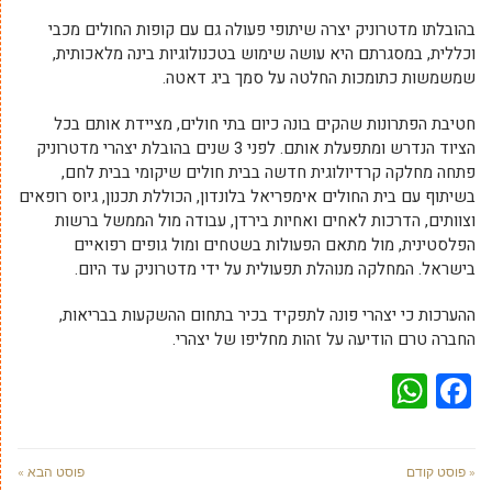
בהובלתו מדטרוניק יצרה שיתופי פעולה גם עם קופות החולים מכבי
וכללית, במסגרתם היא עושה שימוש בטכנולוגיות בינה מלאכותית,
שמשמשות כתומכות החלטה על סמך ביג דאטה.
חטיבת הפתרונות שהקים בונה כיום בתי חולים, מציידת אותם בכל
הציוד הנדרש ומתפעלת אותם. לפני 3 שנים בהובלת יצהרי מדטרוניק
פתחה מחלקה קרדיולוגית חדשה בבית חולים שיקומי בבית לחם,
בשיתוף עם בית החולים אימפריאל בלונדון, הכוללת תכנון, גיוס רופאים
וצוותים, הדרכות לאחים ואחיות בירדן, עבודה מול הממשל ברשות
הפלסטינית, מול מתאם הפעולות בשטחים ומול גופים רפואיים
בישראל. המחלקה מנוהלת תפעולית על ידי מדטרוניק עד היום.
ההערכות כי יצהרי פונה לתפקיד בכיר בתחום ההשקעות בבריאות,
החברה טרם הודיעה על זהות מחליפו של יצהרי.
WhatsApp
Facebook
« פוסט קודם
פוסט הבא »