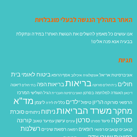
האתר בתהליך הנגשה לבעלי מוגבלויות
אנו עושים כל מאמץ להשלים את הנגשת האתר! במידה ונתקלת
בבעיה אנא פנה אלינו!
תגיות
בית
ביטוח לאומי
אוניברסיטת אריאל
אסף הרופא
אונקולוגיה
איכילוב
בריאות
חולים
בריאות הפה
דיאטה
בית חולים סורוקה
בתי חולים
המרכז
האגודה למלחמה בסרטן
הגיל השלישי
דיכאון
האוניברסיטה העברית
מד"א
ילדים
הריון
הרפואי סורוקה
טיפול
ליצמן
כללית
לידה
משרד הבריאות
מחקר
ניתוח
סוכרת
ניתוחים
סורוקה
סרטן
קורונה
עישון
עמיעד טאוב
סיעוד
ספורט
עיניים
רשלנות
רופאים
רפואת שיניים
קנאביס
קנאביס רפואי
רפואה
רפואית
שערי צדק