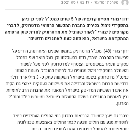
מערכת 'מדינט'
17 באוגוסט 2021
ירון יצהרי מסיים קדנציה של 5 שנים כמנכ”ל לפני כן כיהן
בתפקידי ניהול בכירים בחברת המכשור הרפואי מדטרוניק, לדברי
מקורסים ליצהרי “לאחר שהוביל את מדטרוניק לחזית שוק הרפואה
המתקדמת בישראל, הוא פונה כעת לאתגרים חדשים”.
ירון יצהרי (48), מנכ”ל מדטרוניק בחמש השנים האחרונות, הודיע על
פרישתו מהחברה. יצהרי, רו”ח בהשכלתו וכן בעל תואר שני במנהל
עסקים ותואר במשפטים, הצטרף למדטרוניק לפני מעל לעשור
והשתלב בתפקידי ניהול מגוונים עד למינויו כמנכ”ל. בשנות כהונתו
כמנכ”ל מדטרוניק ביצעה בישראל השקעות עתק כ- 3 מיליארד דולר
ברכישת חברות בישראל והגדילה את פעילותה העסקית. יצהרי גם הקים
את איגוד תעשיות המד-טק בישראל המאגד את החברות הרב לאומיות
ובין לאומיות המובילות בעולם הפועלות בישראל ומשמש כיו”ר ומנכ”ל
הארגון.
יצהרי גם ייעץ למשרד הבריאות בתכנון בתי החולים העתידיים כיצד
להפחית מגע עם חולים והגעה לבתי החולים באמצעות טכנולוגיה
שמאפשרת למטופל שירותים אמבולטורים וניטור בביתו.