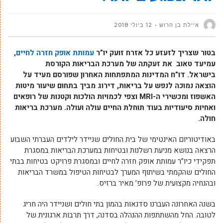
איילת בן הרוש
12 ביולי 2018
בטור שצריך לזעזע כל אזרח זועק יו”ר
עמותת אופק חזרה לחיים
,
עמיעד טאוב את זעקתה של מערכת הבריאות הקורסת
בישראל. דו”ח המדינות המתפתחות האחרון שפורסם מעיד על
הוצאה נמוכה לנפש על בריאות, דירוג מביך בתחום שיעור מיטות
האשפוז ומכשירי ה-MRI וצפי לכמויות הולכות וקטנות של רופאים
ואחיות סיעודיות בעוד תוחלת החיים עולה ועולה. מערכת בריאות
חולה.
באודיטוריום האינטימי של בית החולים שניידר לילדים העברתי השבוע
הרצאה בנושא מניעת רשלנות ובטיחות במערכת הבריאות במסגרת
תפקידי כיו”ר עמותת אופק חזרה לחיים ובמסגרת פרויקט בטיחות בבתי
החולים שהקמתי בשיתוף המערך לבטיחות הטיפול במשרד הבריאות
ובהנחיה מקצועית של פרופ’ מאיר ברזיס.
בשנה האחרונה העברנו סדנאות בהמון בתי חולים ושניידר היה חריג
לטובה. החל מהשתתפות ההנהלה בסדנה, דרך תרבות ארגונית של