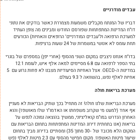
עבדים מודרניים
דבריו של המנתח מקבלים משמעות מצמררת כאשר בודקים את נתוני
דו”ח המדינות המתפתחות שפורסם החודש ומבינים מה צופן העתיד
למערכת הרפואה ול’עבדים המודרניים’ הרופאים והאחיות) הכורעים
תחת עומס לא אנושי במשמרות של 24 שעות ברציפות.
בדו”ח אנחנו ניצבים במקום השני מהסוף (אחרי יפן) במספרם של בוגרי
בתי הספר לרפואה עם 6.8 מסיימים למאה אלף איש, לעומת 12.1
במדינות ה-OECD. אצל האחיות הסיעודיות מצבנו לא פחות גרוע עם 5
אחיות לאלף נפש, בהשוואה ל 9.3 בעולם.
מערכת בריאות חולה
מערכת הבריאות שלנו חולה! זה מתחיל בכך שתיק הבריאות לא מעניין
אף אחד (למעט מי שקרוב משפחתו או האדמו”ר שלו מאושפז) והוא
האחרון הנדרש במו”מ קואליציוני, ממשיך בהוצאה נמוכה לנפש על
בריאות (אנו בתחתית דירוג המדינות המתפתחות בתחום הבריאות עם
המקום הלא מכובד של -30 מתוך 35) ומסתיים בדירוג מביך בתחום
שיעור מיטות האשפוז. מקום חמישי מהסוף עם 2.3 מיטות לאלף נפש