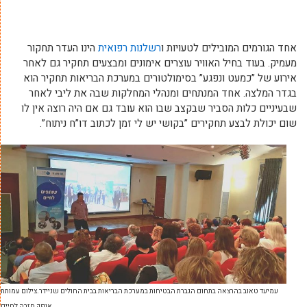
אחד הגורמים המובילים לטעויות ו
רשלנות רפואית
הינו העדר תחקור
מעמיק. בעוד בחיל האוויר עוצרים אימונים ומבצעים תחקיר גם לאחר
אירוע של ”כמעט ונפגע” בסימולטורים במערכת הבריאות תחקיר הוא
בגדר המלצה. אחד המנתחים ומנהלי המחלקות שבה את ליבי לאחר
שבעיניים כלות הסביר שבקצב שבו הוא עובד גם אם היה רוצה אין לו
שום יכולת לבצע תחקירים ”בקושי יש לי זמן לכתוב דו”ח ניתוח”.
עמיעד טאוב בהרצאה בתחום הגברת הבטיחות במערכת הבריאות בבית החולים שניידר.צילום עמותת
אופק חזרה לחיים