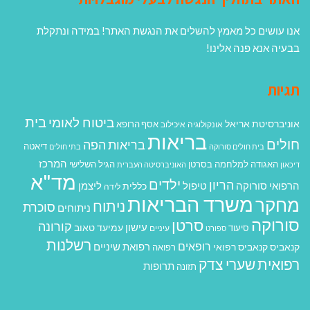
אנו עושים כל מאמץ להשלים את הנגשת האתר! במידה ונתקלת
בבעיה אנא פנה אלינו!
תגיות
בית
ביטוח לאומי
אוניברסיטת אריאל
אסף הרופא
אונקולוגיה
איכילוב
בריאות
חולים
בריאות הפה
דיאטה
בית חולים סורוקה
בתי חולים
המרכז
האגודה למלחמה בסרטן
הגיל השלישי
דיכאון
האוניברסיטה העברית
מד"א
ילדים
הריון
הרפואי סורוקה
טיפול
ליצמן
כללית
לידה
משרד הבריאות
מחקר
ניתוח
סוכרת
ניתוחים
סורוקה
סרטן
קורונה
עישון
עמיעד טאוב
סיעוד
ספורט
עיניים
רשלנות
רופאים
רפואת שיניים
קנאביס
קנאביס רפואי
רפואה
רפואית
שערי צדק
תרופות
תזונה