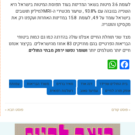
לעומת 3.6 מיטות בשאר המדינות בעוד תפוסת המיטות בישראל היא
השנייה בגובהה עם 93.8% , שיעור מכשירי ה-MRIלמיליון תושבים
בישראל עומד על 4.9, לעומת 15.8 במדינות האחרות ועקפנו רק את
מקסיקו והונגריה.
מצד שני תוחלת החיים אצלנו עולה בהדרגה כמו גם כמות ביטוחי
הבריאות הפרטיים בהם מחזיקים 83 אחוז מהישראלים. בקיצור אנחנו
חיים יותר משלמים יותר
ושומר נפשו ירחק מבתי החולים
.
WhatsApp
Facebook
בית החולים שניידר
דנה ארד
מאיר ברזיס
משרד הבריאות
עמותת
אופק חזרה לחיים
עמיעד טאוב
רשלנות רפואית
« פוסט קודם
פוסט הבא »