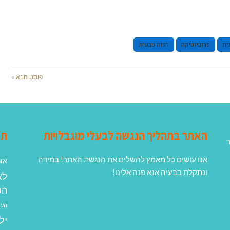
ית
פרוביוטיקה
רפוה טבעית
פוסט הבא »
האתר בתהליך הנגשה לבעלי מוגבלויות
תג
ר
אנו עושים כל מאמץ להשלים את הנגשת האתר! במידה
אונ
ונתקלת בבעיה אנא פנה אלינו!
לא
הפ
העב
יל