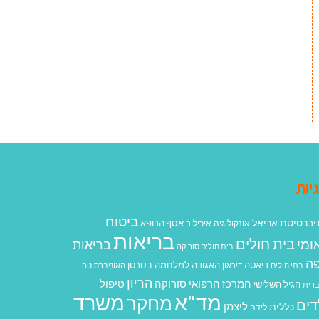
יות
ביטוח
יברסיטת אריאל
אסף הרופא
אונקולוגיה
איכילוב
בריאות
בית חולים
ומי
בריאות
בית חולים סורוקה
ה
האגודה למלחמה בסרטן
דיאטה
בתי חולים
דיכאון
האוניברסיטה
הריון
המרכז הרפואי סורוקה
טיפול
הגיל השלישי
רית
מד"א
משרד
מחקר
דים
ליצמן
כללית
לידה