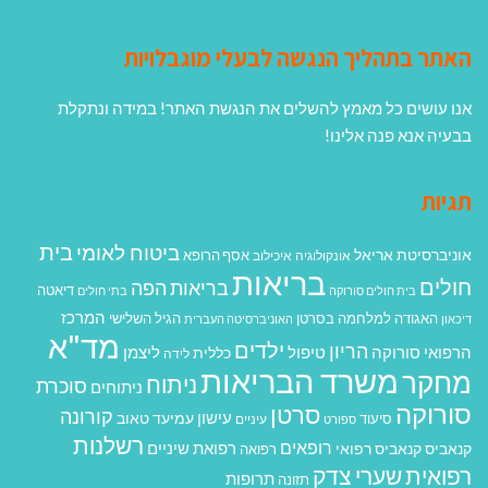
האתר בתהליך הנגשה לבעלי מוגבלויות
אנו עושים כל מאמץ להשלים את הנגשת האתר! במידה ונתקלת
בבעיה אנא פנה אלינו!
תגיות
בית
ביטוח לאומי
אוניברסיטת אריאל
אסף הרופא
אונקולוגיה
איכילוב
בריאות
חולים
בריאות הפה
דיאטה
בית חולים סורוקה
בתי חולים
המרכז
האגודה למלחמה בסרטן
הגיל השלישי
דיכאון
האוניברסיטה העברית
מד"א
ילדים
הריון
הרפואי סורוקה
טיפול
ליצמן
כללית
לידה
משרד הבריאות
מחקר
ניתוח
סוכרת
ניתוחים
סורוקה
סרטן
קורונה
עישון
עמיעד טאוב
סיעוד
ספורט
עיניים
רשלנות
רופאים
רפואת שיניים
קנאביס
קנאביס רפואי
רפואה
רפואית
שערי צדק
תרופות
תזונה