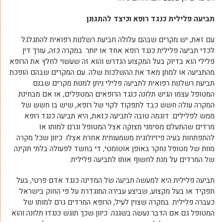
תביעה פלילית כנגד רופא וכיצד להתגונן
עם זאת, יש מקרים שבהם עלולה תביעת רשלנות רפואית להתגלגל
לכדי תביעה פלילית כנגד רופא אחד או יותר. במקרה כזה, עורך דין
פלילי הוא בדיוק בעל המקצוע הנדרש והוא זה שעשוי לחלץ את הרופא
מהתביעה או למתן מאד את ההשלכות שלה. עם המקרים שבהם הופכת
תביעת רשלנות רפואית לתביעה פלילי ניתן למנות מקרים שבנם
המטופל עצמו הגיש תלונה כנגד הרופאים המטפלים, או אם מבחינת
המקרה עולה חשש כבד לתפקוד לקוי של רופא, שיש בו חשש של
ממש לפלילים. דוגמה טובה לתביעה כזאת, היא תביעה כנגד רופא
מרדים שהתעלם מסימני מצוקה אצל המטופל וגרם למותו או
להתפתחות בעיה פיזיולוגית משמעותית אחרת אצלו. כיוון שכל מקרה
מוות של מטופל נחקר באופן אוטומטי, די בחשד לפעולה בלתי תקינה
של המרדים על מנת לחשוף אותו לתביעה פלילית.
תביעה פלילית היא למעשה תביעה של המדינה כנגד אדם פרטי, בעל
תפקיד או בעל מקצוע, שביצע עבירה המוגדרת על פי החוק בישראל
כעברה פלילית. במקרה שצוין לעיל, הרופא המרדים גרם למותו של
המטופל גם אם הדבר נעשה בשגגה. כיוון שכך תוגש כנגדו תלונה והוא