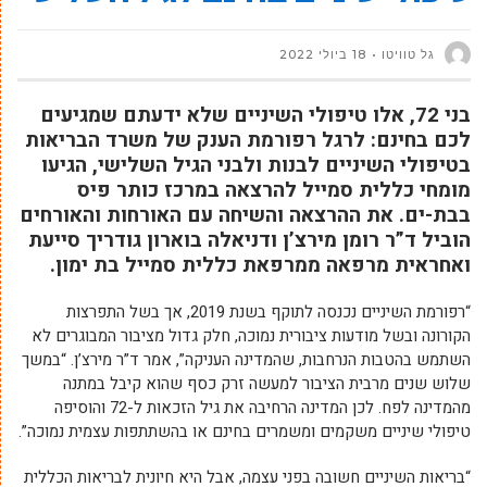
גל טוויטו
18 ביולי 2022
בני 72, אלו טיפולי השיניים שלא ידעתם שמגיעים
לכם בחינם: לרגל רפורמת הענק של משרד הבריאות
בטיפולי השיניים לבנות ולבני הגיל השלישי, הגיעו
מומחי כללית סמייל להרצאה במרכז כותר פיס
בבת-ים. את ההרצאה והשיחה עם האורחות והאורחים
הוביל ד”ר רומן מירצ’ן ודניאלה בוארון גודריך סייעת
ואחראית מרפאה ממרפאת כללית סמייל בת ימון.
“רפורמת השיניים נכנסה לתוקף בשנת 2019, אך בשל התפרצות
הקורונה ובשל מודעות ציבורית נמוכה, חלק גדול מציבור המבוגרים לא
השתמש בהטבות הנרחבות, שהמדינה העניקה”, אמר ד”ר מירצ’ן. “במשך
שלוש שנים מרבית הציבור למעשה זרק כסף שהוא קיבל במתנה
מהמדינה לפח. לכן המדינה הרחיבה את גיל הזכאות ל-72 והוסיפה
טיפולי שיניים משקמים ומשמרים בחינם או בהשתתפות עצמית נמוכה”.
“בריאות השיניים חשובה בפני עצמה, אבל היא חיונית לבריאות הכללית