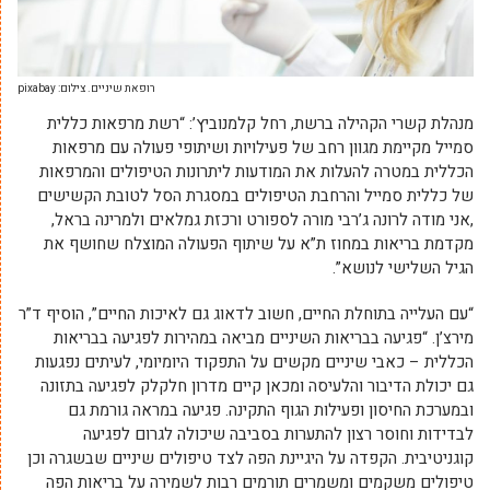
רופאת שיניים. צילום: pixabay
מנהלת קשרי הקהילה ברשת, רחל קלמנוביץ’: “רשת מרפאות כללית
סמייל מקיימת מגוון רחב של פעילויות ושיתופי פעולה עם מרפאות
הכללית במטרה להעלות את המודעות ליתרונות הטיפולים והמרפאות
של כללית סמייל והרחבת הטיפולים במסגרת הסל לטובת הקשישים
,אני מודה לרונה ג’רבי מורה לספורט ורכזת גמלאים ולמרינה בראל,
מקדמת בריאות במחוז ת”א על שיתוף הפעולה המוצלח שחושף את
הגיל השלישי לנושא”.
“עם העלייה בתוחלת החיים, חשוב לדאוג גם לאיכות החיים”, הוסיף ד”ר
מירצ’ן. “פגיעה בבריאות השיניים מביאה במהירות לפגיעה בבריאות
הכללית – כאבי שיניים מקשים על התפקוד היומיומי, לעיתים נפגעות
גם יכולת הדיבור והלעיסה ומכאן קיים מדרון חלקלק לפגיעה בתזונה
ובמערכת החיסון ופעילות הגוף התקינה. פגיעה במראה גורמת גם
לבדידות וחוסר רצון להתערות בסביבה שיכולה לגרום לפגיעה
קוגניטיבית. הקפדה על היגיינת הפה לצד טיפולים שיניים שבשגרה וכן
טיפולים משקמים ומשמרים תורמים רבות לשמירה על בריאות הפה