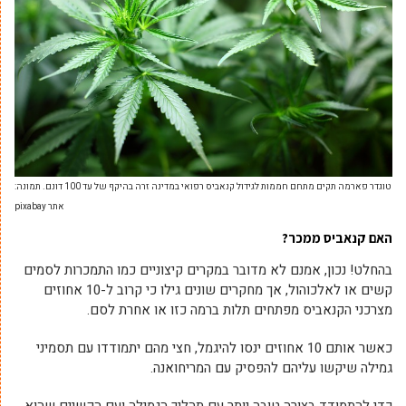
טוגדר פארמה תקים מתחם חממות לגידול קנאביס רפואי במדינה זרה בהיקף של עד 100 דונם. תמונה:
אתר pixabay
האם קנאביס ממכר?
בהחלט! נכון, אמנם לא מדובר במקרים קיצוניים כמו התמכרות לסמים
קשים או לאלכוהול, אך מחקרים שונים גילו כי קרוב ל-10 אחוזים
מצרכני הקנאביס מפתחים תלות ברמה כזו או אחרת לסם.
כאשר אותם 10 אחוזים ינסו להיגמל, חצי מהם יתמודדו עם תסמיני
גמילה שיקשו עליהם להפסיק עם המריחואנה.
כדי להתמודד בצורה טובה יותר עם תהליך הגמילה ועם הקשיים שהוא