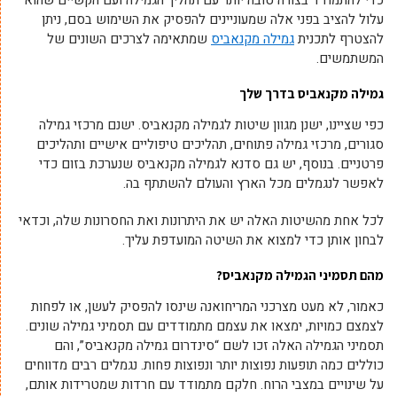
עלול להציב בפני אלה שמעוניינים להפסיק את השימוש בסם, ניתן
להצטרף לתכנית
גמילה מקנאביס
שמתאימה לצרכים השונים של
המשתמשים.
גמילה מקנאביס בדרך שלך
כפי שציינו, ישנן מגוון שיטות לגמילה מקנאביס. ישנם מרכזי גמילה
סגורים, מרכזי גמילה פתוחים, תהליכים טיפוליים אישיים ותהליכים
פרטניים. בנוסף, יש גם סדנא לגמילה מקנאביס שנערכת בזום כדי
לאפשר לנגמלים מכל הארץ והעולם להשתתף בה.
לכל אחת מהשיטות האלה יש את היתרונות ואת החסרונות שלה, וכדאי
לבחון אותן כדי למצוא את השיטה המועדפת עליך.
מהם תסמיני הגמילה מקנאביס?
כאמור, לא מעט מצרכני המריחואנה שינסו להפסיק לעשן, או לפחות
לצמצם כמויות, ימצאו את עצמם מתמודדים עם תסמיני גמילה שונים.
תסמיני הגמילה האלה זכו לשם “סינדרום גמילה מקנאביס”, והם
כוללים כמה תופעות נפוצות יותר ונפוצות פחות. נגמלים רבים מדווחים
על שינויים במצבי הרוח. חלקם מתמודד עם חרדות שמטרידות אותם,