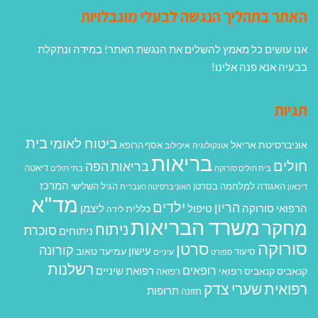
האתר בתהליך הנגשה לבעלי מוגבלויות
אנו עושים כל מאמץ להשלים את הנגשת האתר! במידה ונתקלת
בבעיה אנא פנה אלינו!
תגיות
בית
ביטוח לאומי
אוניברסיטת אריאל
אסף הרופא
אונקולוגיה
איכילוב
בריאות
חולים
בריאות הפה
דיאטה
בית חולים סורוקה
בתי חולים
המרכז
האגודה למלחמה בסרטן
הגיל השלישי
דיכאון
האוניברסיטה העברית
מד"א
ילדים
הריון
הרפואי סורוקה
טיפול
ליצמן
כללית
לידה
משרד הבריאות
מחקר
ניתוח
סוכרת
ניתוחים
סורוקה
סרטן
קורונה
עישון
עמיעד טאוב
סיעוד
ספורט
עיניים
רשלנות
רופאים
רפואת שיניים
קנאביס
קנאביס רפואי
רפואה
רפואית
שערי צדק
תרופות
תזונה