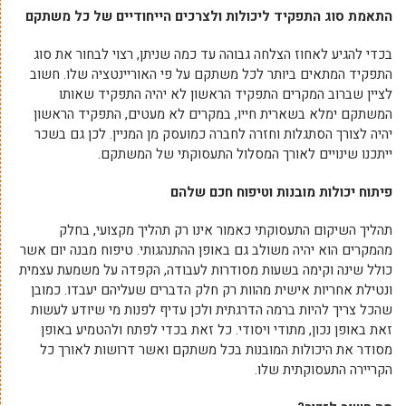
התאמת סוג התפקיד ליכולות ולצרכים הייחודיים של כל משתקם
בכדי להגיע לאחוז הצלחה גבוהה עד כמה שניתן, רצוי לבחור את סוג
התפקיד המתאים ביותר לכל משתקם על פי האוריינטציה שלו. חשוב
לציין שברוב המקרים התפקיד הראשון לא יהיה התפקיד שאותו
המשתקם ימלא בשארית חייו, במקרים לא מעטים, התפקיד הראשון
יהיה לצורך הסתגלות וחזרה לחברה כמועסק מן המניין. לכן גם בשכר
ייתכנו שינויים לאורך המסלול התעסוקתי של המשתקם.
פיתוח יכולות מובנות וטיפוח חכם שלהם
תהליך השיקום התעסוקתי כאמור אינו רק תהליך מקצועי, בחלק
מהמקרים הוא יהיה משולב גם באופן ההתנהגותי. טיפוח מבנה יום אשר
כולל שינה וקימה בשעות מסודרות לעבודה, הקפדה על משמעת עצמית
ונטילת אחריות אישית מהוות רק חלק הדברים שעליהם יעבדו. כמובן
שהכל צריך להיות ברמה הדרגתית ולכן עדיף לפנות מי שיודע לעשות
זאת באופן נכון, מתודי ויסודי. כל זאת בכדי לפתח ולהטמיע באופן
מסודר את היכולות המובנות בכל משתקם ואשר דרושות לאורך כל
הקריירה התעסוקתית שלו.