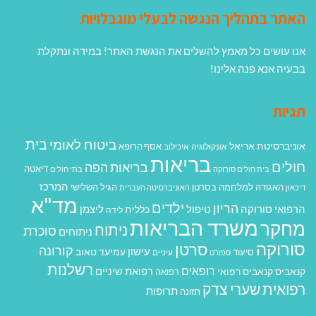
האתר בתהליך הנגשה לבעלי מוגבלויות
אנו עושים כל מאמץ להשלים את הנגשת האתר! במידה ונתקלת
בבעיה אנא פנה אלינו!
תגיות
בית
ביטוח לאומי
אוניברסיטת אריאל
אסף הרופא
אונקולוגיה
איכילוב
בריאות
חולים
בריאות הפה
דיאטה
בית חולים סורוקה
בתי חולים
המרכז
האגודה למלחמה בסרטן
הגיל השלישי
דיכאון
האוניברסיטה העברית
מד"א
ילדים
הריון
הרפואי סורוקה
טיפול
ליצמן
כללית
לידה
משרד הבריאות
מחקר
ניתוח
סוכרת
ניתוחים
סורוקה
סרטן
קורונה
עישון
עמיעד טאוב
סיעוד
ספורט
עיניים
רשלנות
רופאים
רפואת שיניים
קנאביס
קנאביס רפואי
רפואה
רפואית
שערי צדק
תרופות
תזונה