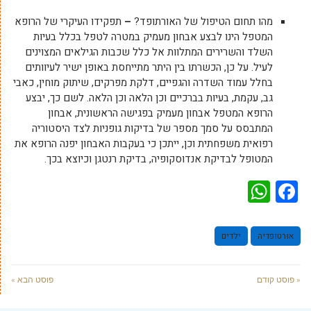
מהו תחום הטיפול של האורתופד?
–
תפקידו העיקרי של הרופא
המטפל הינו לבצע אבחון מעמיק במטרה לטפל בכלל בעיות
השלד והשרירים המתלוות אל כלל שכבות הגילאים המצוינים
לעיל. על כן, הכשרתו בין היתר מתייחסת באופן ישיר לעיוותים
בחלל עמוד השדרה והגפיים, דלקת מפרקים, שיתוק מוחין, כאבי
גב, עקמת, בעיות בברכיים וכן הלאה וכן הלאה. לשם כך, יבצע
הרופא המטפל אבחון מעמיק בפגישה הראשונית, אבחון
המתבסס על סמך מספר של בדיקות גופניות לצד היסטוריה
רפואית משפחתית וכן, ייתכן כי בעקבות האבחון יפנה הרופא את
המטופל לבדיקת אנדוסקופיה, בדיקת רנטגן וכיוצא בכך.
WhatsApp
Facebook
אורטופדיה
ילדים
« פוסט קודם
פוסט הבא »