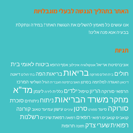
האתר בתהליך הנגשה לבעלי מוגבלויות
אנו עושים כל מאמץ להשלים את הנגשת האתר! במידה ונתקלת
בבעיה אנא פנה אלינו!
תגיות
בית
ביטוח לאומי
אוניברסיטת אריאל
אסף הרופא
אונקולוגיה
איכילוב
בריאות
חולים
בריאות הפה
דיאטה
בית חולים סורוקה
בתי חולים
המרכז
האגודה למלחמה בסרטן
הגיל השלישי
דיכאון
האוניברסיטה העברית
מד"א
ילדים
הריון
הרפואי סורוקה
טיפול
ליצמן
כללית
לידה
משרד הבריאות
מחקר
ניתוח
סוכרת
ניתוחים
סורוקה
סרטן
קורונה
עישון
עמיעד טאוב
סיעוד
ספורט
עיניים
רשלנות
רופאים
רפואת שיניים
קנאביס
קנאביס רפואי
רפואה
רפואית
שערי צדק
תרופות
תזונה