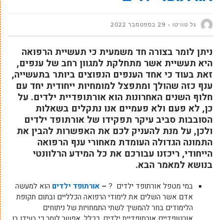
גל טוויטו
29 בספטמבר 2022
ניתן לומר בצורה חד משמעית כי תעשיית הרפואה
היא תעשיית אשר מתחלקת למגוון רחב של ענפים,
זאת בעוד כי אחד הענפים הנפוצים ביותר בתעשייה,
ענף כזה שהולך ומתפצל למומחיות ייחודית יחד עם
חלוף השנים האחרונות הוא אורתופדיית ילדים. על
כן, לא פעם ולא פעמיים אנו נתקלים בשאלות
הסובבות סביב עיקר תפקידו של אורתופד ילדים
ולכן, על מנת להעניק לכם את האפשרות להבין את
התמונה הגדולה העומדת מאחורי ענף הרפואה
הייחודי, ריכזנו עבורכם את כל המידע הרלוונטי
בנושא למאמר הבא.
במי מטפל אורתופד ילדים ?
–
אורתופד ילדים
הוא למעשה
אדם אשר השלים את לימודי הרפואה הכלליים ובתום תקופת
הלימודים בחר להמשיך לשתי התמחויות של ניתוחים
אורטופדיים אורתופדיית ילדים. ככלל, אפשר לומר כי בעידן בו