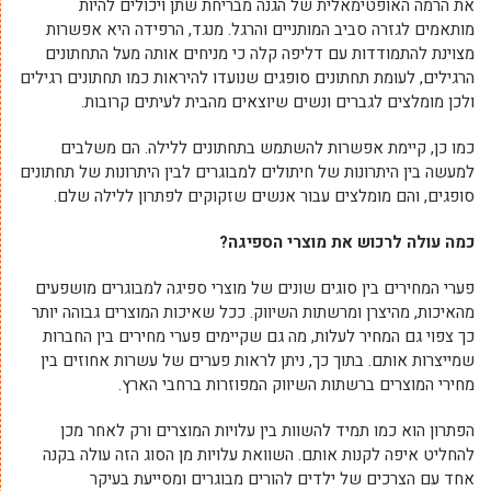
את הרמה האופטימאלית של הגנה מבריחת שתן ויכולים להיות
מותאמים לגזרה סביב המותניים והרגל. מנגד, הרפידה היא אפשרות
מצוינת להתמודדות עם דליפה קלה כי מניחים אותה מעל התחתונים
הרגילים, לעומת תחתונים סופגים שנועדו להיראות כמו תחתונים רגילים
ולכן מומלצים לגברים ונשים שיוצאים מהבית לעיתים קרובות.
כמו כן, קיימת אפשרות להשתמש בתחתונים ללילה. הם משלבים
למעשה בין היתרונות של חיתולים למבוגרים לבין היתרונות של תחתונים
סופגים, והם מומלצים עבור אנשים שזקוקים לפתרון ללילה שלם.
כמה עולה לרכוש את מוצרי הספיגה?
פערי המחירים בין סוגים שונים של מוצרי ספיגה למבוגרים מושפעים
מהאיכות, מהיצרן ומרשתות השיווק. ככל שאיכות המוצרים גבוהה יותר
כך צפוי גם המחיר לעלות, מה גם שקיימים פערי מחירים בין החברות
שמייצרות אותם. בתוך כך, ניתן לראות פערים של עשרות אחוזים בין
מחירי המוצרים ברשתות השיווק המפוזרות ברחבי הארץ.
הפתרון הוא כמו תמיד להשוות בין עלויות המוצרים ורק לאחר מכן
להחליט איפה לקנות אותם. השוואת עלויות מן הסוג הזה עולה בקנה
אחד עם הצרכים של ילדים להורים מבוגרים ומסייעת בעיקר