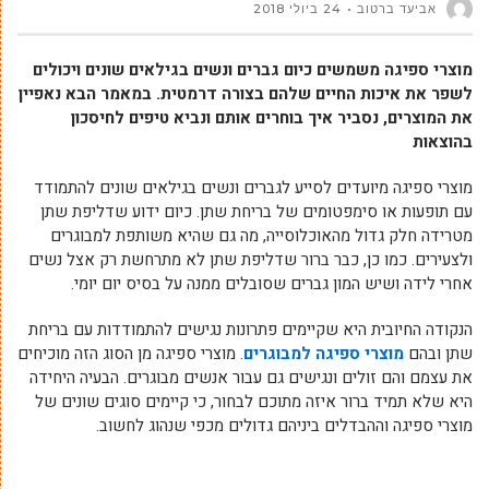
אביעד ברטוב
24 ביולי 2018
מוצרי ספיגה משמשים כיום גברים ונשים בגילאים שונים ויכולים
לשפר את איכות החיים שלהם בצורה דרמטית. במאמר הבא נאפיין
את המוצרים, נסביר איך בוחרים אותם ונביא טיפים לחיסכון
בהוצאות
מוצרי ספיגה מיועדים לסייע לגברים ונשים בגילאים שונים להתמודד
עם תופעות או סימפטומים של בריחת שתן. כיום ידוע שדליפת שתן
מטרידה חלק גדול מהאוכלוסייה, מה גם שהיא משותפת למבוגרים
ולצעירים. כמו כן, כבר ברור שדליפת שתן לא מתרחשת רק אצל נשים
אחרי לידה ושיש המון גברים שסובלים ממנה על בסיס יום יומי.
הנקודה החיובית היא שקיימים פתרונות נגישים להתמודדות עם בריחת
שתן ובהם
מוצרי ספיגה למבוגרים
. מוצרי ספיגה מן הסוג הזה מוכיחים
את עצמם והם זולים ונגישים גם עבור אנשים מבוגרים. הבעיה היחידה
היא שלא תמיד ברור איזה מתוכם לבחור, כי קיימים סוגים שונים של
מוצרי ספיגה וההבדלים ביניהם גדולים מכפי שנהוג לחשוב.