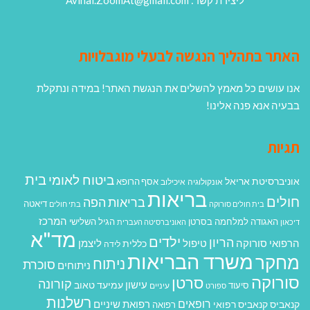
ליצירת קשר: Avihai.ZoomAt@gmail.com
האתר בתהליך הנגשה לבעלי מוגבלויות
אנו עושים כל מאמץ להשלים את הנגשת האתר! במידה ונתקלת
בבעיה אנא פנה אלינו!
תגיות
בית
ביטוח לאומי
אוניברסיטת אריאל
אסף הרופא
אונקולוגיה
איכילוב
בריאות
חולים
בריאות הפה
דיאטה
בית חולים סורוקה
בתי חולים
המרכז
האגודה למלחמה בסרטן
הגיל השלישי
דיכאון
האוניברסיטה העברית
מד"א
ילדים
הריון
הרפואי סורוקה
טיפול
ליצמן
כללית
לידה
משרד הבריאות
מחקר
ניתוח
סוכרת
ניתוחים
סורוקה
סרטן
קורונה
עישון
עמיעד טאוב
סיעוד
ספורט
עיניים
רשלנות
רופאים
רפואת שיניים
קנאביס
קנאביס רפואי
רפואה