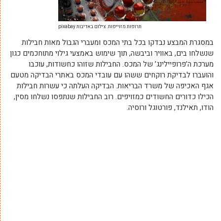
תרופות מזוייפות. צילום באדיבות pixabay
במסגרת המבצע נבדקו בכל בתי המכס ומעברי הגבול מאות חבילות
שנשלחו בים, באוויר וביבשה, תוך שימוש באמצעי גילוי מתוחכמים כגון
מערכת ה’פרופיילינג’ של המכס. החבילות שזוהו כחשודות, עוכבו
והועברו לבדיקת רוקחים ששהו עם עובדי המכס באתרי הבדיקה מטעם
אגף האכיפה של משרד הבריאות. הבדיקה העלתה כי עשרות חבילות
הכילו כדורים החשודים כמזויפים. רוב החבילות שנתפסו נשלחו מסין,
הודו, תאילנד, פורטוגל ורוסיה.