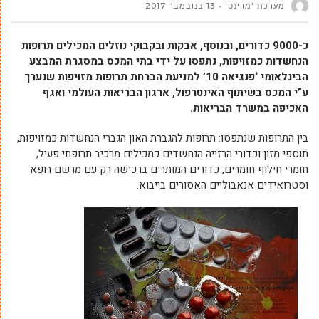
מערכת 'מדינט'
13 בנובמבר 2017
כ-9000 כדורים, ובנוסף, אבקות ובקבוקי נוזלים המכילים תרופות
הנחשדות כמזויפות, נתפסו על ידי בתי המכס במסגרת המבצע
הבינלאומי ‘פנגיאה 10’ למניעת הברחת תרופות מזויפות שנערך
ע”י המכס בשיתוף האינטרפול, ארגון הבריאות העולמי ואגף
האכיפה במשרד הבריאות.
בין התרופות שנתפסו: תרופות להגברת האון הגברי הנחשדות כמזויפות,
תוספי מזון וכדורי הרזייה הנחשדים כמכילים מרכיב תרופתי פעיל,
חומרי חילוף חומרים, כדורים המותרים ברכישה רק עם מרשם רופא
וסטרואידים אנאבוליים האסורים בייבוא.