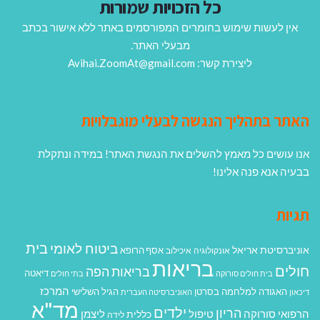
כל הזכויות שמורות
אין לעשות שימוש בחומרים המפורסמים באתר ללא אישור בכתב
מבעלי האתר.
ליצירת קשר: Avihai.ZoomAt@gmail.com
האתר בתהליך הנגשה לבעלי מוגבלויות
אנו עושים כל מאמץ להשלים את הנגשת האתר! במידה ונתקלת
בבעיה אנא פנה אלינו!
תגיות
בית
ביטוח לאומי
אוניברסיטת אריאל
אסף הרופא
אונקולוגיה
איכילוב
בריאות
חולים
בריאות הפה
דיאטה
בית חולים סורוקה
בתי חולים
המרכז
האגודה למלחמה בסרטן
הגיל השלישי
דיכאון
האוניברסיטה העברית
מד"א
ילדים
הריון
הרפואי סורוקה
טיפול
ליצמן
כללית
לידה