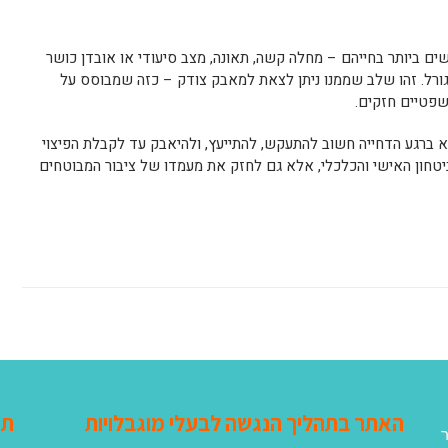
ים ביותר בחייהם – מחלה קשה, תאונה, מצב סיעודי או אובדן כושר
 גורל. זהו שלב שממנו ניתן לצאת למאבק צודק – כזה שמבוסס על
משפטיים חזקים.
קא ברגע הדחייה חשוב להתעקש, להתייעץ, ולהיאבק עד לקבלת הפיצוי
יטחון האישי והכלכלי, אלא גם לחזק את מעמדו של ציבור המבוטחים
האתר בתהליך הנגשה לבעלי מוגבלויות
תג
ר