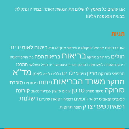
אנו עושים כל מאמץ להשלים את הנגשת האתר! במידה ונתקלת
בבעיה אנא פנה אלינו!
תגיות
בית
ביטוח לאומי
אוניברסיטת אריאל
אסף הרופא
אונקולוגיה
איכילוב
בריאות
חולים
בריאות הפה
דיאטה
בית חולים סורוקה
בתי חולים
המרכז
האגודה למלחמה בסרטן
הגיל השלישי
דיכאון
האוניברסיטה העברית
מד"א
ילדים
הריון
הרפואי סורוקה
טיפול
ליצמן
כללית
לידה
משרד הבריאות
מחקר
ניתוח
סוכרת
ניתוחים
סורוקה
סרטן
קורונה
עישון
עמיעד טאוב
סיעוד
ספורט
עיניים
רשלנות
רופאים
רפואת שיניים
קנאביס
קנאביס רפואי
רפואה
רפואית
שערי צדק
תרופות
תזונה