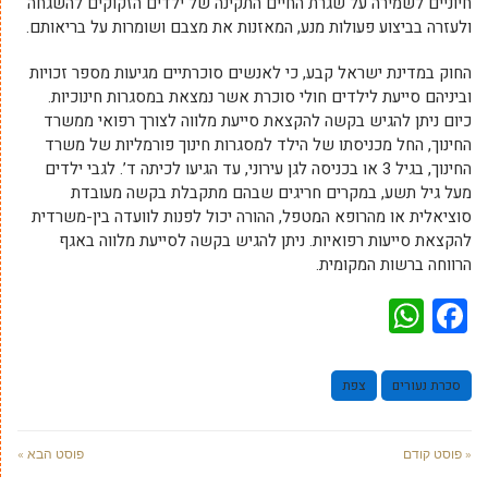
חיוניים לשמירה על שגרת החיים התקינה של ילדים הזקוקים להשגחה
ולעזרה בביצוע פעולות מנע, המאזנות את מצבם ושומרות על בריאותם.
החוק במדינת ישראל קבע, כי לאנשים סוכרתיים מגיעות מספר זכויות
וביניהם סייעת לילדים חולי סוכרת אשר נמצאת במסגרות חינוכיות.
כיום ניתן להגיש בקשה להקצאת סייעת מלווה לצורך רפואי ממשרד
החינוך, החל מכניסתו של הילד למסגרות חינוך פורמליות של משרד
החינוך, בגיל 3 או בכניסה לגן עירוני, עד הגיעו לכיתה ד’. לגבי ילדים
מעל גיל תשע, במקרים חריגים שבהם מתקבלת בקשה מעובדת
סוציאלית או מהרופא המטפל, ההורה יכול לפנות לוועדה בין-משרדית
להקצאת סייעות רפואיות. ניתן להגיש בקשה לסייעת מלווה באגף
הרווחה ברשות המקומית.
WhatsApp
Facebook
סכרת נעורים
צפת
« פוסט קודם
פוסט הבא »