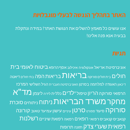
האתר בתהליך הנגשה לבעלי מוגבלויות
אנו עושים כל מאמץ להשלים את הנגשת האתר! במידה ונתקלת
בבעיה אנא פנה אלינו!
תגיות
בית
ביטוח לאומי
אוניברסיטת אריאל
אסף הרופא
אונקולוגיה
איכילוב
בריאות
חולים
בריאות הפה
דיאטה
בית חולים סורוקה
בתי חולים
המרכז
האגודה למלחמה בסרטן
הגיל השלישי
דיכאון
האוניברסיטה העברית
מד"א
ילדים
הריון
הרפואי סורוקה
טיפול
ליצמן
כללית
לידה
משרד הבריאות
מחקר
ניתוח
סוכרת
ניתוחים
סורוקה
סרטן
קורונה
עישון
עמיעד טאוב
סיעוד
ספורט
עיניים
רשלנות
רופאים
רפואת שיניים
קנאביס
קנאביס רפואי
רפואה
רפואית
שערי צדק
תרופות
תזונה