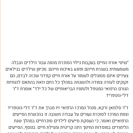
“שינוי אורח החיים בעקבות גילוי הסוכרת מהווה עבור הילדים הגבלה
משמעותית בשגרת חייהם ופוגע באיכות חייהם. מכיוון שילדים בגילאים
צעירים אינם מסוגלים לשמור על אורח חיים קפדני שכזה לבדם, הם
זקוקים לעזרה צמודה ולהשגחה במהלך כל היום וזאת בהתאם להנחיות
הגורם הרפואי המטפל ולנתוניו הבריאותיים של כל ילד” אומרת
ד”ר
דלי-גוטפריד.
ד”ר סלמאן זרקא, מנהל המרכז הרפואי זיו מברך את ד”ר דלי-גוטפריד
וצוות המרכז לסוכרת נעורים על עבודה חשובה זו
בהכשרת הסייעים
הרפואיים ואומר, כי
העסקת סייעים לילדים סוכרתיים במהלך שנת
הלימודים במוסדות החינוך הינה קריטית ומצילת חיים.
בנוסף, הסייעים