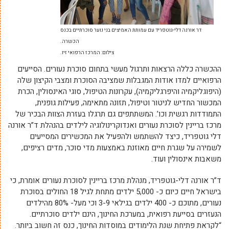
דר אורנה דלי-גוטפריד עם עמותת האמיצים בני נוער סוכרתיים בכנס
הכשרה.
צילום: המרכז הרפואי זיו.
ההכשרה כללה הרצאות ותרגול מעשי בתחום סוכרת נעורים.
הסייעים
הרפואיים למדו אודות המגבלות שמציבה הסוכרת ומצבי הקיצון שלה
(היפוגליקמיה והיפרגליקמיה), עקרונות הטיפול, סוגי האינסולין, הכרת
המכשור החדיש לניטור וטיפול, תזונה מתאימה, פעילות גופנית,
התמודדות רגשית וכו’.
המשתתפים גם תרגלו בעזרת
הצוות הבכיר של
מרכז בריינין לסוכרת נעורים ואנדוקרינולוגיה לילדים
בהנהלת ד”ר אורנה
דלי גוטפריד
,
כיצד להשתמש ולהפעיל את המכשירים המסייעים
לשמירה על שגרת חיים מאוזנת
באמצעות
מדי סוכר, מדים רציפים,
משאבות אינסולין ועוד.
ד”ר אורנה דלי-גוטפריד, מנהלת מרכז בריינין לסוכרת נעורים
אומרת, כי
בישראל חיים כיום כ- 5,000 ילדים מתחת לגיל 18 החולים בסוכרת
נעורים, מתוכם כ- 400 ילדים בגילאי 3-9 וכי מעל- 80% מהילדים
הנעזרים בסייעת רפואית, במערכת החינוך, הינם ילדים סוכרתיים.
“לקראת פתיחת שנת הלימודים במוסדות החינוך, כנס זה חשוב ביותר.