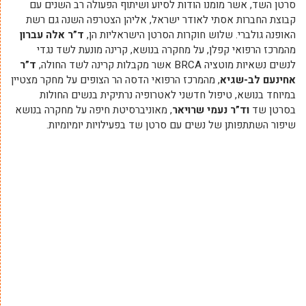
סרטן השד, אשר מומנו הודות לסיוע ושיתוף הפעולה רב השנים עם
קבוצת החברות אסתי לאודר ישראל, אליהן הצטרפה השנה גם רשת
האופנה גולברי. שלוש חוקרות הסרטן הישראליות הן,
ד”ר אלה עברון
מהמרכז הרפואי קפלן, על מחקרה בנושא, קרינה מונעת לשד נגדי
לנשים נשאיות מוטציה BRCA אשר מקבלות קרינה לשד החולה,
ד”ר
אחינעם לב-שגיא
, מהמרכז הרפואי הדסה הר הצופים על מחקר מצטיין
במיוחד בנושא, טיפול חדשני לאטרופיה נרתיקית בנשים החולות
בסרטן שד
וד”ר נעמי שרויאר
, מאוניברסיטת חיפה על מחקרה בנושא
שיפור השתתפותן של נשים עם סרטן שד בפעילויות יומיומיות.