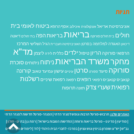
תגיות
בית
ביטוח לאומי
אוניברסיטת אריאל
אסף הרופא
אונקולוגיה
איכילוב
בריאות
חולים
בריאות הפה
דיאטה
בית חולים סורוקה
בתי חולים
המרכז
האגודה למלחמה בסרטן
הגיל השלישי
דיכאון
האוניברסיטה העברית
מד"א
ילדים
הריון
הרפואי סורוקה
טיפול
ליצמן
כללית
לידה
משרד הבריאות
מחקר
ניתוח
סוכרת
ניתוחים
סורוקה
סרטן
קורונה
עישון
עמיעד טאוב
סיעוד
ספורט
עיניים
רשלנות
רופאים
רפואת שיניים
קנאביס
קנאביס רפואי
רפואה
רפואית
שערי צדק
תרופות
תזונה
האתרים שלנו:
תרבוש-פורטל תרבות ונופש למגזר הדתי
|
המגזר-פורטל חדשות למגזר הדתי
גל
|
מודיעין
|
מדינט – פורטל בריאות ורווחה
|
החדשות הטובות בישראל
|
רמת גן
|
בת ים - חולון
|
גב"ש
|
יש''ע:שומרון בנימין וגוש עציון
|
במרכז- לחברי הבית היהודי
|
לוד
|
לימודים אקדמאיים