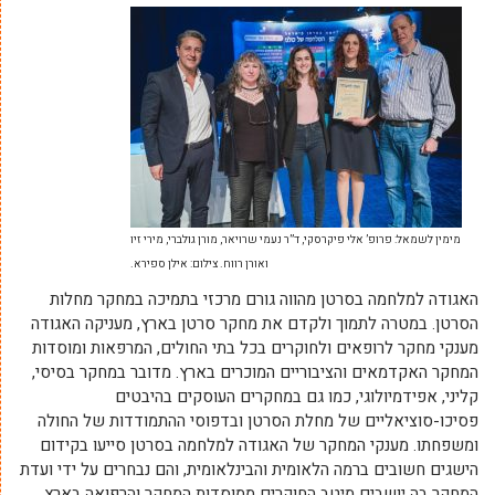
מימין לשמאל: פרופ’ אלי פיקרסקי, ד”ר נעמי שרויאר, מורן גולברי, מירי זיו
ואורן רווח. צילום: אילן ספירא.
האגודה למלחמה בסרטן מהווה גורם מרכזי בתמיכה במחקר מחלות
הסרטן. במטרה לתמוך ולקדם את מחקר סרטן בארץ, מעניקה האגודה
מענקי מחקר לרופאים ולחוקרים בכל בתי החולים, המרפאות ומוסדות
המחקר האקדמאים והציבוריים המוכרים בארץ. מדובר במחקר בסיסי,
קליני, אפידמיולוגי, כמו גם במחקרים העוסקים בהיבטים
פסיכו-סוציאליים של מחלת הסרטן ובדפוסי ההתמודדות של החולה
ומשפחתו. מענקי המחקר של האגודה למלחמה בסרטן סייעו בקידום
הישגים חשובים ברמה הלאומית והבינלאומית, והם נבחרים על ידי ועדת
המחקר בה יושבים מיטב החוקרים ממוסדות המחקר והרפואה בארץ,