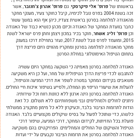
בראשותו של
פרופ’ אלי פיקרסקי
. גם
פרופ’ אהרון צ’חנובר
, אשר
זכה בשנת 2004 בפרס נובל לכימיה, קיבל כחוקר צעיר, מענקי מחקר
מהאגודה למלחמה בסרטן בראשית צעדיו, כיהן אף הוא במשך עשור
כחבר בוועדת המחקר של האגודה וכיום מכהן כנשיא כבוד של האגודה
וכן
פרופ’ זליג אשחר
, חוקר בכיר במכון ויצמן וחתן פרס ישראל לשנת
2015, ומועמד לפרס נובל לשנת 2017, נעזר בתחילת דרכו במענק
מחקר מהאגודה למלחמה בסרטן ומחקריו מהווים היום פריצת דרך
בתחום הטיפול האימונולוגי במחלת הסרטן.
האגודה למלחמה בסרטן מאמינה כי השקעה במחקר היום עשויה
להתגבש לכדי פריצת הדרך הטיפולית של מחר, ועל כן היא משקיעה
משאבים בקידום המחקר במטרה לשפר את דרכי המניעה והטיפול,
להעלות את שיעורי הריפוי מן המחלה, ולסייע בשיפור איכות חיי החולים.
האגודה למלחמה בסרטן הינה ארגון ללא כוונות רווח וכל שירותיה
ניתנים לחולים ולמחלימים ובני משפחותיהם ללא תשלום. כל זאת
הודות לתרומות הציבור בלבד, וכעיקרון ללא כל מימון מתקציב ממשלתי
כלשהו, כדי שתוכל לפעול על בסיס שיקולים מקצועיים בלבד. האגודה
פועלת בכל החזיתות, לקידום המחקר, דרכי המניעה, שיפור דרכי
הטיפול והשיקום של החולים והמחלימים. הפרויקטים בהם משקיעה
האגודה למלחמה בסרטן את תרומות הציבור נקבעים על ידי ועדות