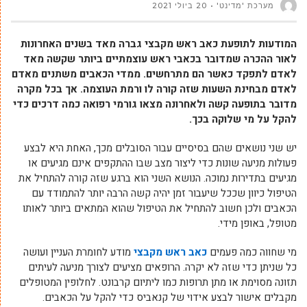
מערכת 'מדינט'
20 ביולי 2021
המודעות לתופעת כאב ראש מקבצי גברה מאד בשנים האחרונות
לאור ההכרה שמדובר בכאבי ראש עוצמתיים ביותר שקשה מאד
לאדם לתפקד כאשר הם מתרחשים. ממדי הכאבים משתנים מאדם
לאדם מבחינת השעות שזה קורה לו ורמת העוצמה. אך בכל מקרה
מדובר בתופעה קשה ולאחרונה מצאו גורמי רפואה כמה דרכים כדי
להקל על מי שלוקה בכך.
יש שני נושאים שהם בסיסיים עבור הסובלים מכך, האחת היא לבצע
פעולות מניעה שונות כדי ליצור מצב שבו ההתקפים אינם מגיעים או
מגיעים בתדירות נמוכה. הנושא השני הוא ברגע שזה קורה להתחיל את
הטיפול כיוון שככל שיעבור זמן יהיה קשה הרבה יותר להתמודד עם
הכאבים ולכן חשוב להתחיל את הטיפול שהוא המתאים ביותר לאותו
מטופל, באופן מידי.
מי שחווה כמה פעמים
כאב ראש מקבצי
מודע לחומרת העניין ועושה
כל שניתן כדי שזה לא יקרה. הרופאים מציעים לצורך מניעה לעיתים
תזונה מסוימת או מתן תרופות כמו ליתיום קרבונט. לחלופין המטופלים
מקבלים אישור לבצע אידוי של קנאביס כדי להקל על הכאבים.