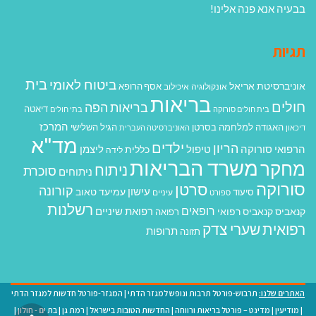
בבעיה אנא פנה אלינו!
תגיות
בית
ביטוח לאומי
אוניברסיטת אריאל
אסף הרופא
אונקולוגיה
איכילוב
בריאות
חולים
בריאות הפה
דיאטה
בית חולים סורוקה
בתי חולים
המרכז
האגודה למלחמה בסרטן
הגיל השלישי
דיכאון
האוניברסיטה העברית
מד"א
ילדים
הריון
הרפואי סורוקה
טיפול
ליצמן
כללית
לידה
משרד הבריאות
מחקר
ניתוח
סוכרת
ניתוחים
סורוקה
סרטן
קורונה
עישון
עמיעד טאוב
סיעוד
ספורט
עיניים
רשלנות
רופאים
רפואת שיניים
קנאביס
קנאביס רפואי
רפואה
רפואית
שערי צדק
תרופות
תזונה
האתרים שלנו:
תרבוש-פורטל תרבות ונופש למגזר הדתי
|
המגזר-פורטל חדשות למגזר הדתי
|
מודיעין
|
מדינט – פורטל בריאות ורווחה
|
החדשות הטובות בישראל
|
רמת גן
|
בת ים - חולון
|