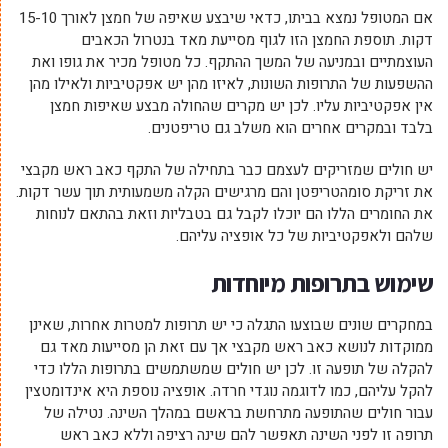
אם המטופל נמצא בביתו, כדאי שיבצע שאיפה של חמצן לאורך 15-10
דקות. תוספת החמצן הזו לגוף מסייעת מאד בנטרול הכאבים
העוצמתיים ובמניעה של המשך ההתקף. כל מטופל מכיר את גופו ואת
ההשפעות של התרופות השונות, לאיזו מהן יש אפקטיביות ולאילו מהן
אין אפקטיביות עליו. לכן יש מקרים שהחולה מבצע שאיפות חמצן
בלבד ובמקרים אחרים הוא משלב גם טריפטנים.
יש חולים שמזריקים לעצמם כבר בתחילה של התקף כאב ראש מקבצי
את זריקת סומהטריפטן והם מרגישים הקלה משמעותית תוך עשר דקות.
את החומרים הללו הם יוכלו לקבל גם בטבליות וזאת בהתאם לנוחות
שלהם ולאפקטיביות של כל אופציה עליהם.
שימוש בתרופות מיוחדות
במחקרים שונים שבוצעו התגלה כי יש תרופות למטרות אחרות, שאינן
ממוקדות לנושא כאב ראש מקבצי אך עם זאת הן מסייעות מאד גם
להקלה של תופעה זו. לכן יש חולים שמשתמשים בתרופות הללו כדי
להקל עליהם, כמו לדוגמה נוגדי חרדה. אופציה נוספת היא אינדומטצין
עבור חולים שהתופעה מתרחשת בראשם במהלך השינה. נטילה של
תרופה זו לפני השינה תאפשר להם שינה רציפה וללא כאב ראש