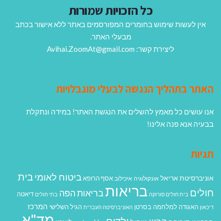
כל הזכויות שמורות
אין לעשות שימוש בחומרים המפורסמים באתר ללא אישור בכתב
מבעלי האתר.
ליצירת קשר: Avihai.ZoomAt@gmail.com
האתר בתהליך הנגשה לבעלי מוגבלויות
אנו עושים כל מאמץ להשלים את הנגשת האתר! במידה ונתקלת
בבעיה אנא פנה אלינו!
תגיות
בית
ביטוח לאומי
אוניברסיטת אריאל
אסף הרופא
אונקולוגיה
איכילוב
בריאות
חולים
בריאות הפה
דיאטה
בית חולים סורוקה
בתי חולים
המרכז
האגודה למלחמה בסרטן
הגיל השלישי
דיכאון
האוניברסיטה העברית
מד"א