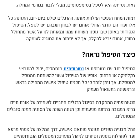
זאת, נטייתה היא לטפל בסימפטומים, מבלי לנבור בגורמי המחלה.
רמות המתח הנפשי המלוות אותנו, ההרגלים שלנו ביום-יום, התזונה; כל
אלו ועוד הם גורמי החולי אותם יש לבחון ושבהם יש לטפל. הטיפול
הנקודתי באופן שבו גופנו משוחח עמנו ומאותת לנו על אשר מתחולל
בתוכו, אמנם יביא להקלה, אך לא יפתור את הסוגיה לעומקה.
כיצד הטיפול נראה?
הטיפול יחד עם נטורופת או
נטורופתית
מוסמכים, יכול להתבצע
בקליניקה או מרחוק. אופיו של הטיפול עשוי להשתנות ממטפל
למטפלת, אך ניתן לומר כי כל תכנית טיפול אישית מתחילה בראש
ובראשונה בתשאול מעמיק.
הנטורופתיה מתמקדת בסיגול הרגלים חיוביים לשמירה על אורח חיים
בריא המגובה בתזונה מניעתית וכן תזונה העונה על הסוגיה ממנה סובלים
המטופלים.
החל מבניית תפריט תזונתי מותאם אישית, דרך המלצה על צמחי מרפא
ועד לפעילות גופנית וטיפים לניהול מתחים; המטפלים הנטורופתיים