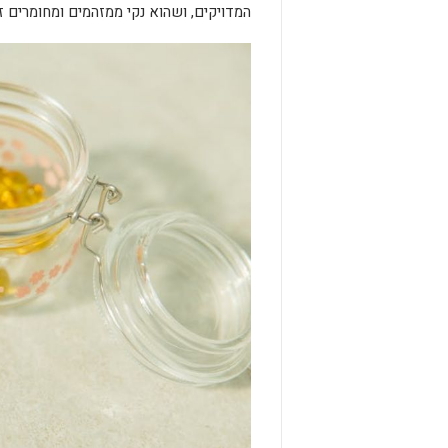
המדויקים, ושהוא נקי ממזהמים ומחומרים ז