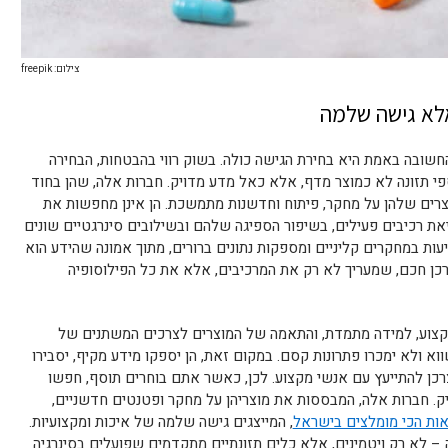
צילום: freepik
אלא גישה שלמה
שובה באמת היא בחירת הגישה כולה. בשוק רווי בהבטחות, הבחירה
י תזונה לא כמוצר מדף, אלא כאל מדע מדויק. חברות אלה, שהן בחוד
רים שלהן על מחקר, פיתוח וחדשנות מתמשכת. הן אינן מחפשות את
 רכיבים פעילים, בשיפור הספיגה שלהם ובשילובים סינרגטיים שונים
ות במחקרים קליניים ומספקות נתונים ברורים, מתוך אמונה שהידע הוא
צרכן חכם, שמעריך לא רק את המרכיבים, אלא את כל הפילוסופיה
מקצוע, למידה מתמדת, והתאמה של המוצרים לצרכים המשתנים של
וא ולא ימכרו פתרונות קסם. במקום זאת, הן יספקו מידע מקיף, יסבירו
צרכן להתייעץ עם אנשי מקצוע. לכן, כאשר אתם בוחרים תוסף, חפשו
. חברות אלה, המבססות את מוצריהן על מחקר ופטנטים חדשניים,
אות הכי מומלצים בישראל
, המייצגים גישה שלמה של איכות ומקצועיות.
 – לא רק ויטמינים, אלא כלים תזונתיים מתקדמים שפועלים בסינרגיה