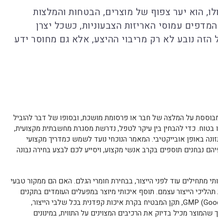
ו, הוא יער צפוף של מוצרים, הבטחות והמלצות
המדפים עמוסי האריזות הצבעוניות, כשכל יצרן
 הזה נובע לא רק מריבוי ההיצע, אלא גם מחוסר ידע
מבוססת על המלצה של חבר או פרסומת מושכת, ובסופו של דבר להוביל
נו בטוח. כדי להבחין בין עיקר לטפל, נדרשת מסגרת מחשבתית מקצועית,
ונה באופן אובייקטיבי. המאמר הנוכחי נועד לשמש כמדריך מקצועי
הם נבחנים תוספים בקרב אנשי מקצוע, ויסייע לכם לבצע בחירה נבונה
תי מתחילים עוד לפני הייצור, בבחירת חומרי הגלם. האם הם ממקור טבעי
 תהליכי הייצור עצמם. תוסף איכותי מיוצר במפעלים העומדים בתקנים
מחמירים כמו GMP (Good Manufacturing Practice), תקן המבטיח בקרת איכות קפדנית בכל שלבי הייצור,
ך שהמוצר מכיל בדיוק את הרכיבים המצוינים על התווית, במינונים