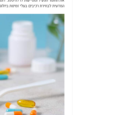
את החומר הפעיל ומסייעות לו להיספג. דוג
המדעית לבחירת רכיבים בעלי זמינות ביולוגי