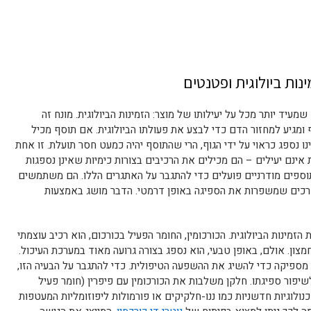
ות ביולוגית ופטנטים
מעיד יותר מכל על יעילותו של מוצר: הזמינות הביולוגית. מונח זה
ומגיע למחזור הדם כדי לבצע את פעולתו הביולוגית. אם תוסף מכיל
נו נספג כראוי על ידי הגוף, הרי שהתוסף יהיה כמעט חסר תועלת. זו אחת
 אינם יעילים – הם מכילים את הרכיבים בצורות כימיות שאינן נספגות
 תוספים מודרניים פועלים כדי להתגבר על האתגרים הללו. הם משתמשים
רכים שמשפרות את הספיגה באופן דרמטי. הדבר מושג באמצעות
זמינות הביולוגית. הכורכומין, החומר הפעיל בכורכום, הוא רכיב עוצמתי
חמצון. אולם, באופן טבעי, הוא נספג בצורה גרועה מאוד במערכת העיכול.
ה מספיקה כדי להשיג את ההשפעה הטיפולית. כדי להתגבר על הבעיה הזו,
שיפור ספיגתו. חלקן משלבות את הכורכומין עם פיפרין (חומר פעיל
לוגיות חדשניות כמו ננו-חלקיקים או פורמולות ליפוזומליות המעטפות