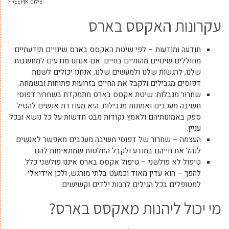
צילום: FREEPIK
עקרונות האקסס בארס
תודעה ומודעות – לפי שיטת האקסס בארס שינויים תודעתיים
מחוללים שינויים מהותיים בחיים. אם אנחנו מודעים למחשבות
שלנו, לרגשות שלנו ולמעשים שלנו, אנחנו יכולים לשנות
דפוסים מגבילים ולקבל את החיים בזרועות פתוחות ובשמחה.
שחרור מגבלות: שיטת אקסס בארס מתמקדת בשחרור דפוסי
חשיבה מעכבים ואמונות מגבילות. היא מעודדת אנשים להטיל
ספק באמונותיהם ולאמץ נקודות מבט חדשות על כל נושא ובכל
עניין.
העצמה – שחרור של דפוסי חשיבה מעכבים מאפשר לאנשים
לנהל את חייהם במודע ולקבל החלטות שמתאימות להם.
טיפול לא פולשני – טיפול אקסס בארס איננו פולשני כלל.
להפך – הוא עדין מאוד וכמעט בלתי מורגש, ולכן אידיאלי
למטופלים בכל הגילים לרבות ילדים וקשישים.
מי יכול ליהנות מאקסס בארס?