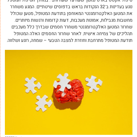
טיפול אקסס בארס נמשך שעה עד שעה וחצי. במהלך הטיפול המטפל
נוגע בעדינות ב־32 הנקודות בראש בדפוסים שיטתיים. המגע משחרר
את המטען האלקטרומגנטי המאוחסן בתודעת המטופל, מטען שכולל
מחשבות מגבילות, אמונות מעכבות, דעות קדומות ורגשות מיותרים.
שחרור המטען האלקטרומגנטי משחרר חסמים שבדרך כלל מעכבים
תהליכים של צמיחה אישית. לאחר שחרור החסמים האלה המטופל
תודעת המטופל מתרחבת וחוזרת למצבה הטבעי – שמחה, רוגע ושלווה.