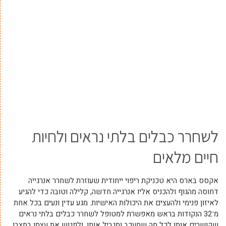
לשחרר כבלים בלתי נראים ולחיות
חיים מלאים
אקסס בארס היא טכניקת ריפוי ייחודית שעוזרת לשחרר אנרגייה
דחוסה מהגוף ולהכניס אליו אנרגייה חדשה, קלילה וטובה כדי להגיע
לאיזון פנימי ולהעצים את היכולות האישיות. מגע עדין ונעים בכל אחת
מ־32 הנקודות בראש מאפשרת למטופל לשחרר כבלים בלתי נראים
שקושרים אותו לכל מה שמעכב ומגביל אותו, ולפגוש את עצמו במצבו