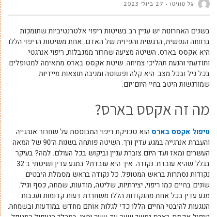
גל טוויטו
27 ביולי 2023
בשנים האחרונות יש עניין רב בשיטות ריפוי אלטרנטיביות שתומכות
ברווחה הנפשית, הרגשית והפיזית של האדם. אחת משיטות הריפוי הללו
היא אקסס בארס. השיטה מציעה שחרור ממגבלות, ריפוי אנרגטי
ותודעתי והנעת תהליכי צמיחה. שיטת אקסס בארס מתאימה למטופלים
בכל גיל ובכל מצב. היא קלה ופשוטה ומניבה תוצאות מיידיות
שמורגשות היטב בחיי היום־יום.
מה זה אקסס בארס?
טיפול אקסס בארס
הוא טכניקת ריפוי המבוססת על שחרור אנרגייה
והעברת אנרגייה במגע עדין ורך. השיטה פותחה בשנות ה־90 של המאה
העשרים ומאז ועד היום צוברת עניין וביקוש בכל העולם. למה? בעיקר
בגלל שהיא עובדת. נקודה. איך היא עובדת? במגע עדין ושיטתי ב־32
נקודות נסתרות בראש המטופל. כל נקודה בראש מסמלת היבטים
שונים בחיים כמו ריפוי, יצירתיות, שליטה, מודעות, שמחה, כסף וגיל.
מגע עדין בכל אחת מהנקודות הללו משחררת דעות קדומות ועכבות
הנוגעות להיבטי החיים הללו כדי לגלות אותם מחדש במודעות ובשמחה.