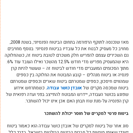
מאז שנכנסה לתוקף הרפורמה בתחום הביטוח הפנסיוני, בשנת 2008,
מחויב כל מעסיק לבטח את כל עובדיו בביטוח פנסיוני. בנוסף מחויבים
גם השכירים עצמם להפריש חלק משכרם לטובת ביטוח זה, כשהחלוקה
היא שהמעסיק מפריש מדי חודש 12.5% מהשכר ואילו העובד עוד 6%.
מתוך הסכומים המועברים מדי חודש לביטוח זה – שעשוי להיות קרן
פנסיה או ביטוח מנהלים – קובע המבוטח את החלוקה בין כספים
שמהווים חיסכון, כספים שמטרתם ביטוח שארים וכספים שמטרתם
ביטוח שמכסה מקרים של
אובדן כושר עבודה
.
כשמתרחש אירוע
שפוגע בכושר העבודה, יידרש המבוטח להתייצב בפני ועדה רפואית של
קרן הפנסיה על-מנת שזו תבחן האם אכן אינו יכול להשתכר.
ביטוח פרטי למקרים של חוסר יכולת להשתכר
סוג אחר של ביטוח למקרים של אובדן כושר עבודה הוא כאמור ביטוח
ייעודי שאותו מציעות כל חברות הביטוח הבולטות בישראל. בדרך כלל