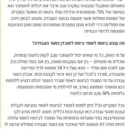
התשלום שמקבל המבוטח במקרה שבו איבד את יכולתו להשתכר הוא
בשיעור של 75% מהמשכורת הרגילה שלו. ביטוח זה מופעל במקרים
של תאונות ומחלות אשר פוגעות בכושר העבודה, וחשוב לבחון היטב
את הפוליסה כדי לוודא מהם המצבים שמוחרגים ממנה ומהן ההרחבות
המוצעות לכיסוי הבסיסי.
מה קובע ביטוח לאומי ביחס לאובדן כושר העבודה?
על פי החוק, כל מי שאינו יכול להשתכר עקב לקות כלשהי (גופנית,
שכלית או נפשית) – בין אם בעקבות תאונה, בין אם בשל מחלה ובין
אם לנוכח מום מולד – והוא מעל גיל 18 ומתחת לגיל הפרישה
מהעבודה, מוגדר כ”נכה” ועל כן הוא זכאי לקצבת נכות. אובדן כושר
עבודה על-פי המוסד לביטוח לאומי מוגדר כחוסר יכולת להגיע ללפחות
רבע מהשכר הממוצע בארץ, או לחילופין מי שהכנסתו הצטמצמה
בלפחות 50% עקב פגיעה כלשהי.
בכל המקרים הנ”ל ניתן לפנות למוסד לביטוח לאומי בתביעה לקבלת
קצבת נפגעי עבודה ו/או קצבת נכות כללית. חשוב להיות מודע לכך
שההתייצבות בפני הוועדות הרפואיות של המוסד לביטוח לאומי עלולה
להיות חוויה לא פשוטה למי שאיבד את כושר העבודה וממילא נגרמה לו