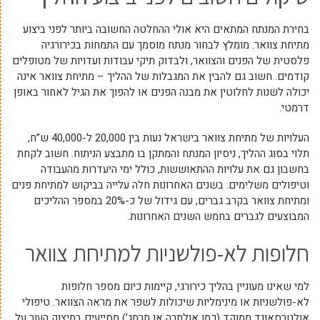
בחירת המנתח המתאים היא אולי ההחלטה החשובה ביותר לפני ביצוע
מתיחת צוואר. מומלץ לבחור מנתח מוסמך עם התמחות בכירורגיה
פלסטית של הפנים והצוואר, ולבדוק תיקי עבודות ועדויות של מטופלים
קודמים. חשוב גם להבין את המגבלות של ההליך – מתיחת צוואר אינה
יכולה לשנות לחלוטין את מבנה הפנים או להפוך את הגיל לאחור באופן
דרמטי.
העלויות של מתיחת צוואר בישראל נעות בין 20,000 ל-40,000 ש”ח,
תלוי בסוג ההליך, ניסיון המנתח והמתקן בו מתבצע הניתוח. חשוב לקחת
בחשבון גם את עלויות ההתאוששות, כולל ימי היעדרות מהעבודה
וטיפולים משלימים. בשנים האחרונות חלה עלייה בביקוש למתיחת פנים
ומתיחת צוואר בקרב גברים, עם גידול של כ-20% במספר ההליכים
המבוצעים לגברים בחמש השנים האחרונות.
חלופות לא-פולשניות למתיחת צוואר
למי שאינו מעוניין בהליך כירורגי, קיימות כיום מספר חלופות
לא-פולשניות או מינימליות שיכולות לשפר את מראה הצוואר. טיפולי
אולטרסאונד ממוקד (כמו אולתרה או תרמג’) מסייעים במיצוק העור על