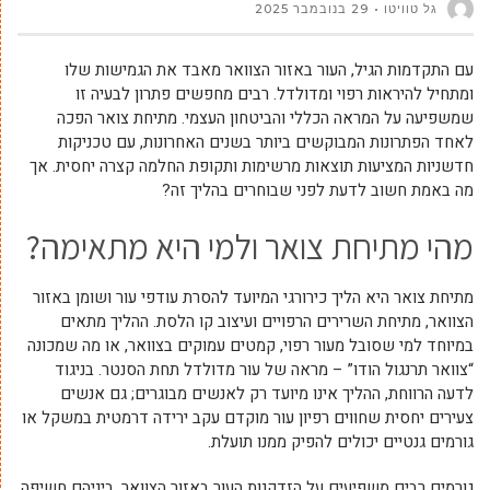
גל טוויטו
29 בנובמבר 2025
עם התקדמות הגיל, העור באזור הצוואר מאבד את הגמישות שלו
ומתחיל להיראות רפוי ומדולדל. רבים מחפשים פתרון לבעיה זו
שמשפיעה על המראה הכללי והביטחון העצמי. מתיחת צואר הפכה
לאחד הפתרונות המבוקשים ביותר בשנים האחרונות, עם טכניקות
חדשניות המציעות תוצאות מרשימות ותקופת החלמה קצרה יחסית. אך
מה באמת חשוב לדעת לפני שבוחרים בהליך זה?
מהי מתיחת צואר ולמי היא מתאימה?
מתיחת צואר היא הליך כירורגי המיועד להסרת עודפי עור ושומן באזור
הצוואר, מתיחת השרירים הרפויים ועיצוב קו הלסת. ההליך מתאים
במיוחד למי שסובל מעור רפוי, קמטים עמוקים בצוואר, או מה שמכונה
“צוואר תרנגול הודו” – מראה של עור מדולדל תחת הסנטר. בניגוד
לדעה הרווחת, ההליך אינו מיועד רק לאנשים מבוגרים; גם אנשים
צעירים יחסית שחווים רפיון עור מוקדם עקב ירידה דרמטית במשקל או
גורמים גנטיים יכולים להפיק ממנו תועלת.
גורמים רבים משפיעים על הזדקנות העור באזור הצוואר, ביניהם חשיפה