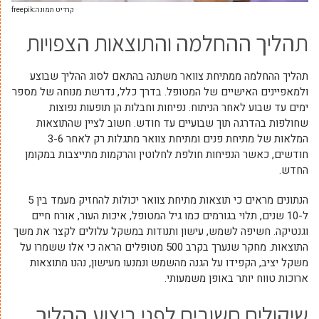
קרדיט תמונה:freepik
תהליך ההחלמה והתוצאות הצפויות
תהליך ההחלמה ממתיחת צוואר משתנה בהתאם לסוג ההליך שבוצע
ולמאפיינים האישיים של המטופל. בדרך כלל, נדרשת מנוחה של מספר
ימים עד שבוע לאחר הניתוח. נפיחות וחבלות הן תופעות נפוצות
שחולפות בהדרגה תוך שבועיים עד חודש. חשוב לציין שהתוצאות
המלאות של מתיחת פנים ומתיחת צוואר מתגלות רק לאחר 3-6
חודשים, כאשר הנפיחות חולפת לחלוטין והרקמות מתייצבות במקומן
החדש.
הנתונים מראים כי תוצאות מתיחת צוואר יכולות להחזיק מעמד בין 5
ל-10 שנים, תלוי בגורמים כמו גיל המטופל, איכות העור, אורח חיים
וגנטיקה. חשיפה לשמש, עישון ותנודות במשקל עלולים לקצר את משך
התוצאות. מחקר שנערך בקרב 500 מטופלים הראה כי אלו ששמרו על
משקל יציב, הקפידו על הגנה מהשמש ונמנעו מעישון, נהנו מתוצאות
ארוכות טווח יותר באופן משמעותי.
שיקולים חשובים לפני ביצוע ההליך