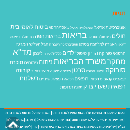
תגיות
בית
ביטוח לאומי
אוניברסיטת אריאל
אסף הרופא
אונקולוגיה
איכילוב
בריאות
חולים
בריאות הפה
דיאטה
בית חולים סורוקה
בתי חולים
המרכז
האגודה למלחמה בסרטן
הגיל השלישי
דיכאון
האוניברסיטה העברית
מד"א
ילדים
הריון
הרפואי סורוקה
טיפול
ליצמן
כללית
לידה
משרד הבריאות
מחקר
ניתוח
סוכרת
ניתוחים
סורוקה
סרטן
קורונה
עישון
עמיעד טאוב
סיעוד
ספורט
עיניים
רשלנות
רופאים
רפואת שיניים
קנאביס
קנאביס רפואי
רפואה
רפואית
שערי צדק
תרופות
תזונה
האתרים שלנו:
תרבוש-פורטל תרבות ונופש למגזר הדתי
|
המגזר-פורטל חדשות למגזר הדתי
גל
|
מודיעין
|
מדינט – פורטל בריאות ורווחה
|
החדשות הטובות בישראל
|
רמת גן
|
בת ים - חולון
|
גב"ש
|
יש''ע:שומרון בנימין וגוש עציון
|
במרכז- לחברי הבית היהודי
|
לוד
|
לימודים אקדמאיים