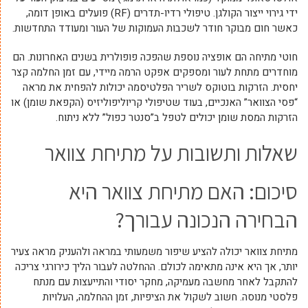
ידי גירוי ייצור הקולגן. טיפולי רדיו-תדרים (RF) פועלים באופן דומה,
כאשר חום מבוקר חודר לשכבות העמוקות של העור ומעודד התחדשות.
חוטי מתיחה הם אופציה נוספת שהפכה פופולרית בשנים האחרונות. הם
מוחדרים מתחת לעור ומספקים אפקט הרמה מיידי, עם זמן החלמה קצר
יחסית. הזרקות בוטוקס לשריר הפלטיסמה יכולות להפחית את מראה
“פסי הצוואר” האנכיים, בעוד שטיפולי קריוליפוליזיס (הקפאת שומן) או
הזרקות המסת שומן יכולים לטפל ב”סנטר כפול” ללא ניתוח.
שאלות ותשובות על מתיחת צוואר
סיכום: האם מתיחת צוואר היא
הבחירה הנכונה עבורך?
מתיחת צוואר יכולה להציע שיפור משמעותי במראה ולהעניק מראה צעיר
יותר, אך היא אינה מתאימה לכולם. ההחלטה לעבור הליך כירורגי צריכה
להתקבל לאחר מחשבה מעמיקה, מחקר יסודי והתייעצות עם מנתח
פלסטי מנוסה. חשוב לשקול את הציפיות, זמן ההחלמה, העלויות