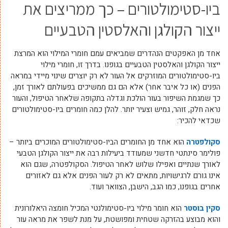
ביו-סטימולטורים – כך ממריצים את
ייצור הקולגן והאלסטין הטבעיים
אחד מן האפקטים הנהדרים שמביאים עמם חומרי המילוי הוא המרצת
ייצור הקולגן והאלסטין הטבעיים בגופנו. בדרך זו, חומרי מילוי
ביו-סטימולטורים המוזרקים אל העור לא רק יוצרים שינוי מיידי במראה
הפנים (או כל איבר אחר) אלא הם גם ממשיכים בפעולתם לאורך זמן,
כך שמגמת השיפור בעור הולכת וגדלה בתקופה שלאחר הטיפול, והעור
נראה חלק, זוהר, גמיש וצעיר יותר. להלן כמה חומרים ביו-סטימולטורים
שכדאי להכיר:
סקולפטרה
הוא אחד מן החומרים הביו-סטימולטורים המוכרים ביותר –
פולימר סינתטי חדשני שמעודד ביעילות רבה את ייצור הקולגן הטבעי
לאורך שנתיים ואפילו שלוש לאחר הטיפול. הסקולפטרה, שגם הוא
אינו גורם לרגישויות, מתאים לא רק לעור הפנים אלא גם לאזורים
אחרים בגופנו, כמו הגב, הישבן, הצוואר ועוד.
סקין בוסטר
הוא חומר מילוי ביו-סטימולנטי המכיל חומצה היאלורונית
והוא מבוצע בהזרקה שטחית ומפושטת, על מנת לשפר את מראה עור