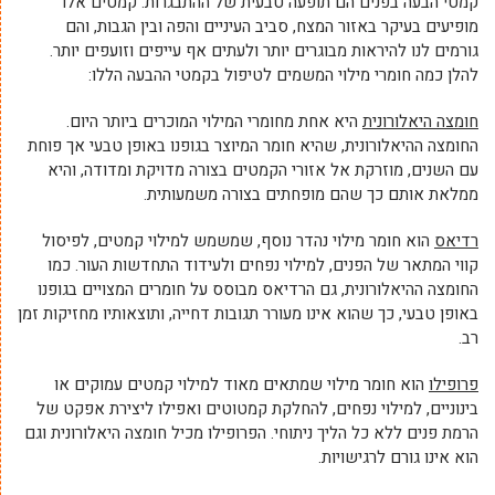
קמטי הבעה בפנים הם תופעה טבעית של ההתבגרות. קמטים אלו
מופיעים בעיקר באזור המצח, סביב העיניים והפה ובין הגבות, והם
גורמים לנו להיראות מבוגרים יותר ולעתים אף עייפים וזועפים יותר.
להלן כמה חומרי מילוי המשמים לטיפול בקמטי ההבעה הללו:
חומצה היאלורונית
היא אחת מחומרי המילוי המוכרים ביותר היום.
החומצה ההיאלורונית, שהיא חומר המיוצר בגופנו באופן טבעי אך פוחת
עם השנים, מוזרקת אל אזורי הקמטים בצורה מדויקת ומדודה, והיא
ממלאת אותם כך שהם מופחתים בצורה משמעותית.
רדיאס
הוא חומר מילוי נהדר נוסף, שמשמש למילוי קמטים, לפיסול
קווי המתאר של הפנים, למילוי נפחים ולעידוד התחדשות העור. כמו
החומצה ההיאלורונית, גם הרדיאס מבוסס על חומרים המצויים בגופנו
באופן טבעי, כך שהוא אינו מעורר תגובות דחייה, ותוצאותיו מחזיקות זמן
רב.
פרופילו
הוא חומר מילוי שמתאים מאוד למילוי קמטים עמוקים או
בינוניים, למילוי נפחים, להחלקת קמטוטים ואפילו ליצירת אפקט של
הרמת פנים ללא כל הליך ניתוחי. הפרופילו מכיל חומצה היאלורונית וגם
הוא אינו גורם לרגישויות.