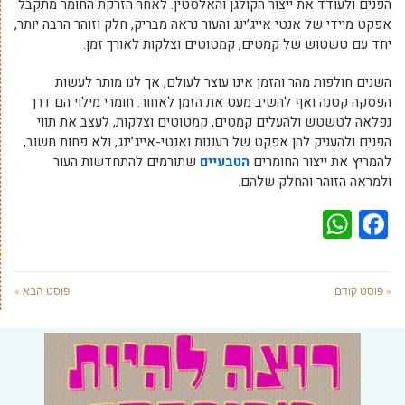
הפנים ולעודד את ייצור הקולגן והאלסטין. לאחר הזרקת החומר מתקבל
אפקט מיידי של אנטי אייג’ינג והעור נראה מבריק, חלק וזוהר הרבה יותר,
יחד עם טשטוש של קמטים, קמטוטים וצלקות לאורך זמן.
השנים חולפות מהר והזמן אינו עוצר לעולם, אך לנו מותר לעשות
הפסקה קטנה ואף להשיב מעט את הזמן לאחור. חומרי מילוי הם דרך
נפלאה לטשטש ולהעלים קמטים, קמטוטים וצלקות, לעצב את תווי
הפנים ולהעניק להן אפקט של רעננות ואנטי-אייג’ינג, ולא פחות חשוב,
להמריץ את ייצור החומרים
הטבעיים
שתורמים להתחדשות העור
ולמראה הזוהר והחלק שלהם.
WhatsApp
Facebook
« פוסט קודם
פוסט הבא »