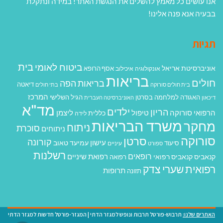
אנו עושים כל מאמץ להשלים את הנגשת האתר! במידה ונתקלת
בבעיה אנא פנה אלינו!
תגיות
בית
ביטוח לאומי
אוניברסיטת אריאל
אסף הרופא
אונקולוגיה
איכילוב
בריאות
חולים
בריאות הפה
דיאטה
בית חולים סורוקה
בתי חולים
המרכז
האגודה למלחמה בסרטן
הגיל השלישי
דיכאון
האוניברסיטה העברית
מד"א
ילדים
הריון
הרפואי סורוקה
טיפול
ליצמן
כללית
לידה
משרד הבריאות
מחקר
ניתוח
סוכרת
ניתוחים
סורוקה
סרטן
קורונה
עישון
עמיעד טאוב
סיעוד
ספורט
עיניים
רשלנות
רופאים
רפואת שיניים
קנאביס
קנאביס רפואי
רפואה
רפואית
שערי צדק
תרופות
תזונה
האתרים שלנו:
תרבוש-פורטל תרבות ונופש למגזר הדתי
|
המגזר-פורטל חדשות למגזר הדתי