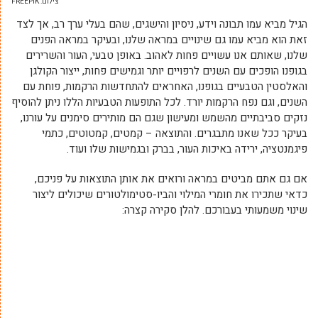
צילום: FREEPIK
הגיל מביא עמו תבונה וידע, ניסיון והישגים, שהם בעלי ערך רב, אך לצד
זאת הוא מביא עמו גם שינויים במראה שלנו, ובעיקר במראה הפנים
שלנו, שאותם אנו עשויים פחות לאהוב. באופן טבעי, העור והשרירים
בגופנו הופכים עם השנים לרפויים יותר וגמישים פחות, ייצור הקולגן
והאלסטין הטבעיים בגופנו, האחראים להתחדשות הרקמות, פוחת עם
השנים, וגם נפח הרקמות יורד. לכל התופעות הטבעיות הללו ניתן להוסיף
נזקים סביבתיים מהשמש ומעישון שגם הם מותירים סימנים על עורנו,
בעיקר ככל שאנו מתבגרים. והתוצאה – קמטים, קמטוטים, כתמי
פיגמנטציה, ירידה באיכות העור, בברק ובגמישות שלו ועוד.
אם גם אתם מביטים במראה ורואים את אותן התוצאות על פניכם,
כדאי שתכירו את חומרי המילוי והביו-סטימולטורים שיכולים ליצור
שינוי משמעותי בעבורכם. להלן סקירה קצרה: