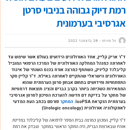
רמת דיוק גבוהה בניבוי סרטן
אגרסיבי בערמונית
גל טוויטו
28 בדצמבר 2022
ד”ר אריק קליין, אחד האורולוגים הידועים בעולם אשר שימש עד
לאחרונה כמנהל המחלקה האורולוגית של המרכז הרפואי המוביל
קליבלנד קליניק, השתתף כמרצה אורח בכנס השנתי של איגוד
האורולוגים הישראלי שהתקיים לאחרונה באילת. ד”ר קליין סקר
התפתחויות וחידושים בתחום אבחון סרטן הערמונית שהוא
הממאירות השכיחה ביותר בקרב גברים והציג תוצאות דרמטיות
של מחקר על בדיקת דם חדשה להערכת הסיכון לסרטן אגרסיבי
בערמונית הנקראת IsoPSA.
המחקר
פורסם בכתב העת המדעי
לאונקולוגיה אורולוגית (Urologic oncology)
ד”ר קליין, המכהן כמרצה בבית הספר לרפואה של קליבלנד במדינת
אוהיו שבארצות הברית, היה החוקר הראשי במחקר שבדק את רמת