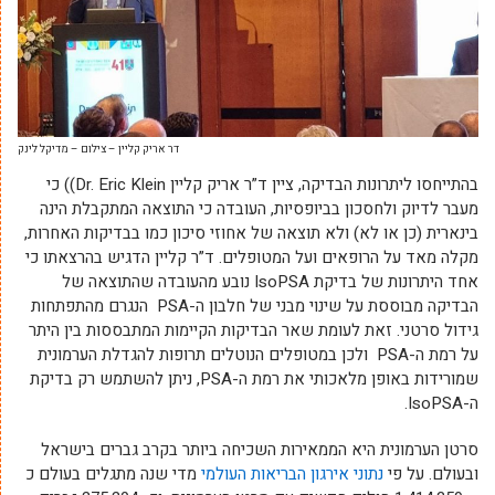
דר אריק קליין – צילום – מדיקל לינק
בהתייחסו ליתרונות הבדיקה, ציין ד”ר אריק קליין Dr. Eric Klein)) כי
מעבר לדיוק ולחסכון בביופסיות, העובדה כי התוצאה המתקבלת הינה
בינארית (כן או לא) ולא תוצאה של אחוזי סיכון כמו בבדיקות האחרות,
מקלה מאד על הרופאים ועל המטופלים. ד”ר קליין הדגיש בהרצאתו כי
אחד היתרונות של בדיקת IsoPSA נובע מהעובדה שהתוצאה של
הבדיקה מבוססת על שינוי מבני של חלבון ה-PSA הנגרם מהתפתחות
גידול סרטני. זאת לעומת שאר הבדיקות הקיימות המתבססות בין היתר
על רמת ה-PSA ולכן במטופלים הנוטלים תרופות להגדלת הערמונית
שמורידות באופן מלאכותי את רמת ה-PSA, ניתן להשתמש רק בדיקת
ה-IsoPSA.
סרטן הערמונית היא הממאירות השכיחה ביותר בקרב גברים בישראל
ובעולם. על פי
נתוני אירגון הבריאות העולמי
מדי שנה מתגלים בעולם כ