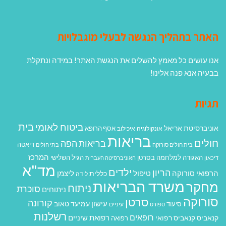
האתר בתהליך הנגשה לבעלי מוגבלויות
אנו עושים כל מאמץ להשלים את הנגשת האתר! במידה ונתקלת
בבעיה אנא פנה אלינו!
תגיות
בית
ביטוח לאומי
אוניברסיטת אריאל
אסף הרופא
אונקולוגיה
איכילוב
בריאות
חולים
בריאות הפה
דיאטה
בית חולים סורוקה
בתי חולים
המרכז
האגודה למלחמה בסרטן
הגיל השלישי
דיכאון
האוניברסיטה העברית
מד"א
ילדים
הריון
הרפואי סורוקה
טיפול
ליצמן
כללית
לידה
משרד הבריאות
מחקר
ניתוח
סוכרת
ניתוחים
סורוקה
סרטן
קורונה
עישון
עמיעד טאוב
סיעוד
ספורט
עיניים
רשלנות
רופאים
רפואת שיניים
קנאביס
קנאביס רפואי
רפואה