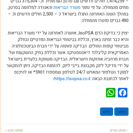
– 1,414,259 חולים חדשים עם סרטן הערמונית וכ- 375,304 גברים
מתים מהמחלה. על פי נתוני
משרד הבריאות
והאגודה למלחמה בסרטן,
במהלך השנה האחרונה התגלו בישראל כ – 2,500 חולים חדשים וכ –
490 גברים נפטרו מהמחלה.
יצוין כי בדיקת הדם IsoPSA, אושרה לאחרונה על ידי משרד הבריאות
והיא כבר זמינה בארץ, נכללת בביטוחי הבריאות הפרטיים ובחלק
מביטוחי קופות החולים. הבדיקה פותחה על ידי חברת הביוטכנולוגיה
האמריקאית קליבלנד דיאגנוסטיקה אשר נכללת בתיק ההשקעות של
חברת מרחביה אחזקות הישראלית. הבדיקה משווקת בלעדית בישראל
על ידי מדיקל לינק מקבוצת בייבי לינק.
להזמנת הבדיקה, ניתן להתקשר
למוקד הטלפוני המאויש 24/7 לטלפון שמספרו 5901* או להיכנס
לאתר לכתובת הבאה:
https://isopsa.co.il/
WhatsApp
Facebook
מחקר
סרטן
« פוסט קודם
פוסט הבא »