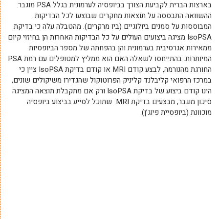
בארצות הברית לקביעת הצורך בביופסיה לערמונית בגלל PSA מוגבר.
ההשוואה התבססה על תוצאות מחקרים שבוצעו לכל הבדיקות
המבוססות על סמנים ביולוגיים (ביו מרקרים). מהטבלה עלה כי בדיקת
IsoPSA מציגה ביצועים העולים על כל הבדיקות האחרות הן בחיזוי קיום
ממאירות אגרסיבית בערמונית והן בהפחתה של מספר הביופסיות
המיותרות.
בהתייחסו לשאלה האם הוא ממליץ למטופלים עם רמת PSA
החורגת מהנורמה, לבצע קודם MRI או קודם בדיקת IsoPSA ציין כי
במרכז הרפואי קליבלנד קליניק הפרוטוקול שהגדירו משיקולים שונים,
הינו קודם ביצוע של בדיקת IsoPSA ו
רק אם מתקבלת תוצאה המציגה
סיכון מוגבר, מבצעים בדיקת MRI שתוכל לסייע בביצוע ביופסיה
מוכוונת (ביופסיית פיוג’ן).