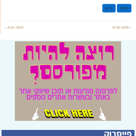
מחקר
סרטן
« פוסט קודם
פוסט הבא »