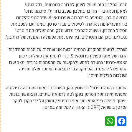
סרטן החלבון הזה משול לשמן למדורה הסרטנית, בכל הנוגע
למאקרופאגים – מדובר בחלבון מעכב גרורות”, סיכמה פרופ’
בורשטין-כהן, והוסיפה כי “ההבנה שפרוטאין S עוזר לגוף להילחם
בגרורות היא נורת אזהרה לטיפולים נוגדי סרטן, שמטרתם לעכב את
מסלול החלבון, ועשויה להסביר מדוע חלק מהטיפולים כנגד סרטן
נכשלים, שכן הם מנטרלים, בין היתר, את הפעולה ההגנתית של החלבון”.
העתיד, לטענת החוקרת, מבטיח: “כעת אנו עומלים על הבנת המורכבות
הרבה של אופן פעולת פרוטאין S, כדי להטות את פעילותו לכוון
האנטי-סרטני במטרה למנוע ולהקשות על התפתחות גרורות, מצב שבו
הגוף עלול להפסיד. אני מקווה כי לתוצאות המחקר שלנו תהיינה
השלכות מצילות חיים”.
המחקר בהובלת פרופ’ בורשטין-כהן, העומדת בראש המעבדה לביולוגיה
התפתחותית וחקר הסרטן בפקולטה לרפואת שיניים, התאפשר בזכות
שיתוף פעולה בינלאומי ותוך אוניברסיטאי, ומומן על ידי הקרן לחקר
הסרטן בישראל(ICRF) והאגודה למלחמה בסרטן.
WhatsApp
Facebook