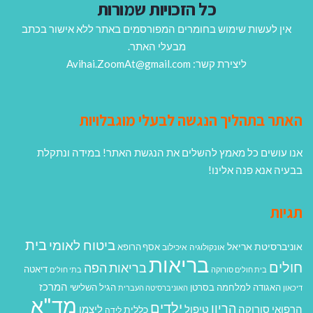
כל הזכויות שמורות
אין לעשות שימוש בחומרים המפורסמים באתר ללא אישור בכתב
מבעלי האתר.
ליצירת קשר: Avihai.ZoomAt@gmail.com
האתר בתהליך הנגשה לבעלי מוגבלויות
אנו עושים כל מאמץ להשלים את הנגשת האתר! במידה ונתקלת
בבעיה אנא פנה אלינו!
תגיות
בית
ביטוח לאומי
אוניברסיטת אריאל
אסף הרופא
אונקולוגיה
איכילוב
בריאות
חולים
בריאות הפה
דיאטה
בית חולים סורוקה
בתי חולים
המרכז
האגודה למלחמה בסרטן
הגיל השלישי
דיכאון
האוניברסיטה העברית
מד"א
ילדים
הריון
הרפואי סורוקה
טיפול
ליצמן
כללית
לידה