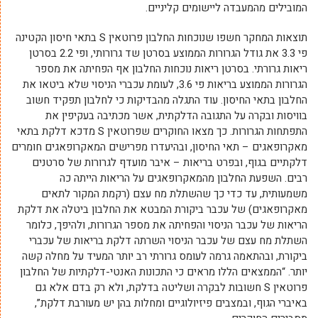
המובילים מהמעבדה ליישומים קליניים.
תוצאות המחקר חשפו שנוכחות החלבון פרוטאין S בתאי חיסון הקטינה
פי 3.3 את גודל הגרורות הממוצע בסרטן שד גרורותי, ופי 2.2 בסרטן
ריאות גרורתי. בסרטן ריאות נוכחות החלבון אף הפחיתה את מספר
הגרורות הממוצע בריאות פי 3.6, לעומת עכברי הניסוי שלא ביטאו את
החלבון בתאי החיסון. עוד התגלה מהבדיקות כי לחלבון תפקיד חשוב
בוויסות ובקרה על התגובה הדלקתית, אשר מכתיבה בעקיפין את
התפתחות הגרורות. כך מצאו החוקרים שפרוטאין S מדכא דלקת בתאי
מאקרופאגים – תאי החיסון, ובהיעדרו מפרישים המאקרופאגים חומרים
דלקתיים בגוף, ובפרט בריאות – איבר מועדף לגרורות של סרטנים
רבים. השפעת החלבון מהמאקרופאגים על הריאות הייתה כה
משמעותית, עד כדי כך שהשתלת מח עצם (רקמת המקור לתאים
מאקרופאגים) של עכבר ביקורת המבטא את החלבון ביטלה את דלקת
הריאות של עכבר הניסוי והפחיתה את מספר הגרורות, ולהיפך, כלומר
השתלת מח עצם של עכבר הניסוי השרתה דלקת בריאות של עכברי
ביקורת, ובהתאמה גרמה לעומס גרורתי רב יותר המעיד על מחלה קשה
יותר. “הממצאים הללו מראים כי התכונות האנטי-דלקתיות של החלבון
פרוטאין S חשובות לבקרה ושליטה בדלקת, ולא רק בדם אלא גם
באיברי הגוף, ובמצבים פיזיולוגיים ומחלות בהן יש מעורבת דלקת”,