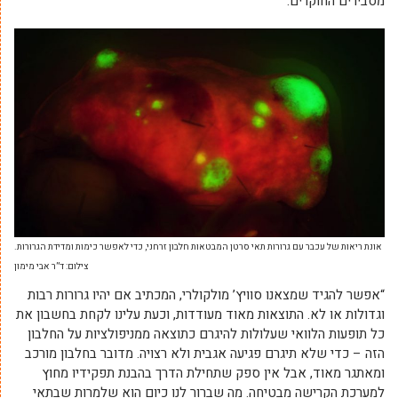
מסבירים החוקרים.
אונת ריאות של עכבר עם גרורות תאי סרטן המבטאות חלבון זרחני, כדי לאפשר כימות ומדידת הגרורות.
צילום: ד”ר אבי מימון
“אפשר להגיד שמצאנו סוויץ’ מולקולרי, המכתיב אם יהיו גרורות רבות
וגדולות או לא. התוצאות מאוד מעודדות, וכעת עלינו לקחת בחשבון את
כל תופעות הלוואי שעלולות להיגרם כתוצאה ממניפולציות על החלבון
הזה – כדי שלא תיגרם פגיעה אגבית ולא רצויה. מדובר בחלבון מורכב
ומאתגר מאוד, אבל אין ספק שתחילת הדרך בהבנת תפקידיו מחוץ
למערכת הקרישה מבטיחה. מה שברור לנו כיום הוא שלמרות שבתאי