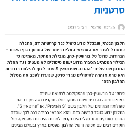
סרטניות
מערכת 'מדינט'
1 ביוני 2021
חלבון הגנתי, שבכלל נודע כיעיל נגד קרישיות דם, התגלה
כמסוגל לעכב את האמצעי האלים ביותר של הסרטן בגוף האדם –
הגרורות.
פרופ’ טל בורשטין-כהן, מובילת המחקר, מאמינה כי
הגילוי המפתיע מסביר מדוע ישנם טיפולים לא מעטים נגד מחלת
הסרטן שנכשלים: “ההבנה שפרוטאין
S
עוזר לגוף להילחם בגרורות
היא נורת אזהרה לטיפולים נוגדי סרטן, שנועדו לעכב את מסלול
החלבון הזה”
פרופ’ טל בורשטין-כהן מהפקולטה לרפואת שיניים
באוניברסיטה העברית וצוות המחקר שלה חוקרים מזה זמן רב את
פעולותיו המגוונים של חלבון בשם “Protein S”, או “פרוטאין S”.
החלבון ידוע כנוגד קרישה בדם, והוא אחראי במידה רבה לכך שהדם
הזורם בעורקינו נותר נוזלי ואינו נקרש. למרות ההיכרות המעמיקה של
חוקרים רבים עם תכונה זו של החלבון, מעטים בארץ ובעולם מבינים