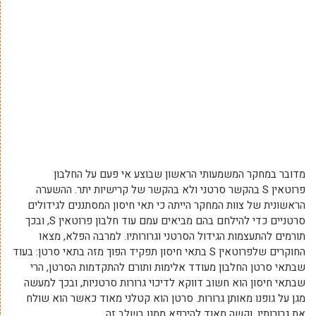
מדובר במחקר המשמעותי הראשון שבוצע אי פעם על החלבון
פרוטאין S בהקשר סרטני ולא בהקשר של קרישיות יתר. ההשערה
הראשונית של צוות המחקר הייתה כי תאי חיסון המסתננים לגידולים
סרטניים כדי להילחם בהם מביאים עמם עוד חלבון פרוטאין S, ובכך
תורמים להתעצמות הגידול הסרטני וגרורותיו. למרבה הפלא, מצאו
החוקרים שלפרוטאין S בתאי חיסון תפקיד הפוך מזה בתאי סרטן: בעוד
שבתאי סרטן החלבון מעודד אלימות ותורם להתקדמות הסרטן, הרי
שבתאי חיסון הוא חשוב דווקא לדיכוי גרורות סרטניות, ובכך למעשה
מגן על גופנו מאותן גרורות. סרטן הוא קטלני מאוד כאשר הוא שולח
את גרורותיו, וקשה מאוד להירפא ממנו בשלב זה.