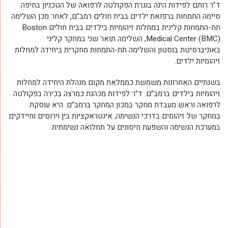
ד”ר רותם לפידות הינה בוגרת הפקולטה לרפואה של הטכניון בחיפה.
סיימה התמחות ברפואת ילדים בבית חולים רמב”ם, לאחר מכן השלימה
תת-התמחות קלינית במחלות זיהומיות בילדים בבית חולים Boston
Medical Center (BMC), השלימה תואר שני במחקר קליני
באוניברסיטת בוסטון והשלימה תת-התמחות מחקרית ביחידה למחלות
זיהומיות ילדים.
בשנתיים האחרונות משמשת כממלאת מקום מנהלת היחידה למחלות
זיהומיות בילדים ברמב”ם. ד”ר לפידות מכהנת כמרצה בכירה בפקולטה
לרפואה וראש מעבדת מחקר במכון המחקר ברמב”ם. היא עוסקת
במחקר של זיהומים בדרכי הנשימה, אינטראקציות בין וירוסים וחיידקים
במערכת הנשימה והשפעת חיסונים על תחלואה נשימתית.