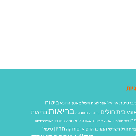
יות
ביטוח
יברסיטת אריאל
אסף הרופא
אונקולוגיה
איכילוב
בריאות
בית חולים
ומי
בריאות
בית חולים סורוקה
ה
האגודה למלחמה בסרטן
דיאטה
בתי חולים
דיכאון
האוניברסיטה
הריון
המרכז הרפואי סורוקה
טיפול
הגיל השלישי
רית