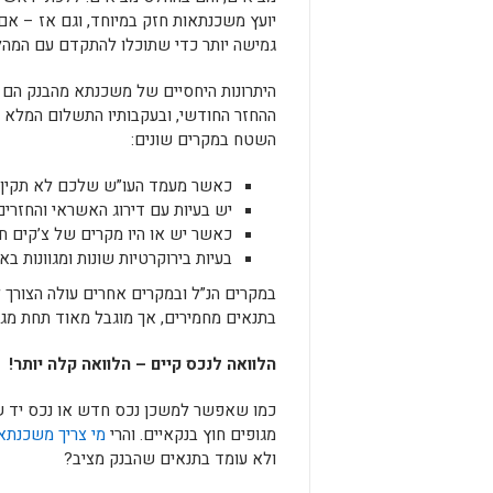
יועץ משכנתאות חזק במיוחד, וגם אז – אם 
גמישה יותר כדי שתוכלו להתקדם עם המה
היתרונות היחסיים של משכנתא מהבנק הם 
ההחזר החודשי, ובעקבותיו התשלום המלא על
השטח במקרים שונים:
כאשר מעמד העו”ש שלכם לא תקין –
יש בעיות עם דירוג האשראי והחזרי
כאשר יש או היו מקרים של צ’קים חוז
בעיות בירוקרטיות שונות ומגוונות 
במקרים הנ”ל ובמקרים אחרים עולה הצורך 
בתנאים מחמירים, אך מוגבל מאוד תחת מגב
הלוואה לנכס קיים – הלוואה קלה יותר!
כמו שאפשר למשכן נכס חדש או נכס יד ש
מגופים חוץ בנקאיים. והרי
מי צריך משכנתא
ולא עומד בתנאים שהבנק מציב?