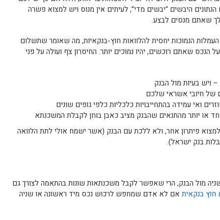
הנתונים היבשים “יבשים מדי”, לעיתים אין מנוס ויש למצוא פשרה
לך שאתם מנסים לבצע.
העמלות הנמוכות יחסית להלוואות חוץ-בנקאיות, מה שאומר שתשלום
 הנכס שאתם רוכשים, יהיו נמוכים יותר. החיסרון צף ועולה על פני
 ויש בעיות מול הבנק
ם של חיובי אשראי שלכם
רים ואי עמידה בהתחייבויות כלכליות כלפי גופים שונים
באחד או יותר מהתנאים שהבנק מציב כאבן בוחן לקבלת המשכנתא
למצוא פיתרון אחר, ולא ללכת עם הבנק (אשר ישמח אולי לתת הלוואה
לות בנק ישראל).
ניה מול הבנק, הרי שאפשר לקבל משכנתאות שונות בהתאמה לצורך גם
 חוץ בנקאית
אם לא אדם שמחפש לרכוש נכס מיד ראשונה או שניה