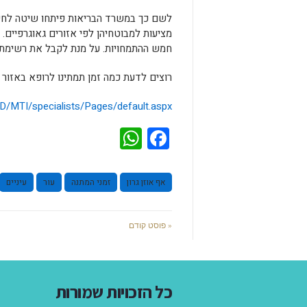
לשם כך במשרד הבריאות פיתחו שיטה לחישו
חמש ההתמחויות. על מנת לקבל את רשימת הת
רוצים לדעת כמה זמן תמתינו לרופא באזו
/HD/MTI/specialists/Pages/default.aspx
WhatsApp
Facebook
אף אוזן גרון
זמני המתנה
עור
עיניים
« פוסט קודם
כל הזכויות שמורות