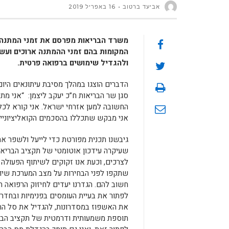
אביעד ברטוב
16 באפריל 2019
משרד הבריאות מפרסם את זמני המתנה ל
המקומות בהם זמני ההמתנה ארוכים ועשו
ולהגדיל שימושים ברפואה פרטית
.
הדברים הוצגו במהלך מסיבת עיתונאים היו
סגן שר הבריאות ח”כ יעקב ליצמן: “אני מ
החשובה למען אזרחי ישראל. אני קורא לכל 
אני מבקש שתכללו בהסכמים הקואליציוניים
גיבשנו תכנית מפורטת כדי לייעל ולשפר א
שעיקרה עידכון אוטומטי של תקציב הבריא
לצרכים, וכעת אנו זקוקים לשיתוף הפעולה
שתקפו לפני הבחירות על מצב המערכת שיו
חשוב להם. הגדרנו יעדים לחיזוק הרפואה ה
לפתור את בעיית העומסים בפנימיות ובחדרי
את האשפוז במסדרונות, להגדיל את סל הת
תוספת משמעותית ודרמטית של תקציב הברי