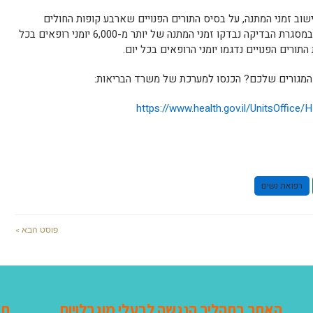
ב זמני המתנה, על בסיס התורים הפנויים שארבע קופות החולים
מציעות למבוטחיהן לפי אזורים גאוגרפיים. במסגרת הבדיקה נבדקו זמני המתנה של יותר מ-6,000 יומני רופאים בכל
ורים הפנויים נדגמו יומני הרופאים בכל יום.
ר המגורים שלכם? הכנסו למערכת של משרד הבריאות:
https://www.health.gov.il/UnitsOffice
רפואת נשים
פוסט הבא »
האתר בתהליך הנגשה לבעלי מוגבלויות
תג