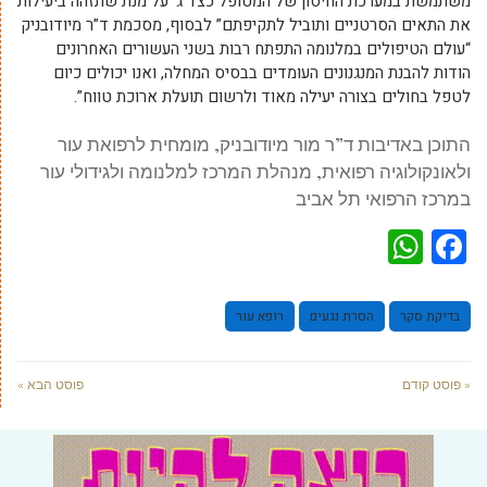
משתמשת במערכת החיסון של המטופל כצד ג’ על מנת שתזהה ביעילות
את התאים הסרטניים ותוביל לתקיפתם” לבסוף, מסכמת ד”ר מיודובניק
“עולם הטיפולים במלנומה התפתח רבות בשני העשורים האחרונים
הודות להבנת המנגנונים העומדים בבסיס המחלה, ואנו יכולים כיום
לטפל בחולים בצורה יעילה מאוד ולרשום תועלת ארוכת טווח”.
התוכן באדיבות ד”ר מור מיודובניק, מומחית לרפואת עור
ולאונקולוגיה רפואית, מנהלת המרכז למלנומה ולגידולי עור
במרכז הרפואי תל אביב
WhatsApp
Facebook
בדיקת סקר
הסרת נגעים
רופא עור
« פוסט קודם
פוסט הבא »