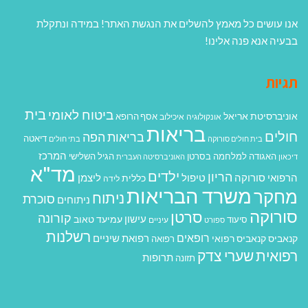
אנו עושים כל מאמץ להשלים את הנגשת האתר! במידה ונתקלת
בבעיה אנא פנה אלינו!
תגיות
בית
ביטוח לאומי
אוניברסיטת אריאל
אסף הרופא
אונקולוגיה
איכילוב
בריאות
חולים
בריאות הפה
דיאטה
בית חולים סורוקה
בתי חולים
המרכז
האגודה למלחמה בסרטן
הגיל השלישי
דיכאון
האוניברסיטה העברית
מד"א
ילדים
הריון
הרפואי סורוקה
טיפול
ליצמן
כללית
לידה
משרד הבריאות
מחקר
ניתוח
סוכרת
ניתוחים
סורוקה
סרטן
קורונה
עישון
עמיעד טאוב
סיעוד
ספורט
עיניים
רשלנות
רופאים
רפואת שיניים
קנאביס
קנאביס רפואי
רפואה
רפואית
שערי צדק
תרופות
תזונה