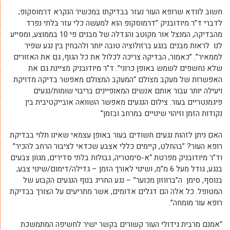
חשוב לוודא שרופא העור נעזר בבדיקתו במכשיר הנקרא דרמוסקופ;
לדברי ד”ר מיודובניק ”דרמוסקופ הוא למעשה כלי עזר בלתי נפרד
מהבדיקה, המנצל אור מקוטב והגדלה של מבנים פי 10 בממוצע, ומסייע
לנו לראות מבנים בנגע ברזולוציה טובה יותר ולהבחין בין נגע שפיר
לממאיר”. ”כאמור, הבדיקה צריכה לכלול את כל הגוף, גם את האזורים
שלא נחשפים לשמש באופן כרוני”. ד”ר מיודובניק מציינת גם את
האפשרות של מעקב מצולם “המעקב המצולם מאפשר בדיקה מדויקת
ויעילה יותר עבור אותם אנשים המאופיינים בריבוי שומות/נגעים
פיגמנטריים בעור. צילום הנגעים מאפשר השוואה אובייקטיבית בין
נקודות הזמן וזיהוי שינויים במרחב ובזמן”
האם ניתן לזהות נגעים חשודים בעור באופן עצמאי שאינו תלוי בבדיקת
רופא העור? ”בהחלט, קיימים כללי אצבע שכדאי לציבור הרחב להכיר”
וד”ר מיודובניק מפרטת “א-סימטריה, גבולות בלתי סדירים, מגוון צבעים
בנגע, גודל מעל 6 מ”מ, ושינוי לאורך הזמן – גדילה/דימום/שינוי צבע;
בנוסף, סימן ה”ברווזון מכוער” – נגע החריג בנוף הנגעים הקבוע של
המטופל. כל אלה הם דגלים אדומים, אשר מתריעים על הצורך בבדיקת
רופא עור מומחה”.
“אמנם מרבית גידולי העור קשורים בקשר ישיר לחשיפה המתמשכת