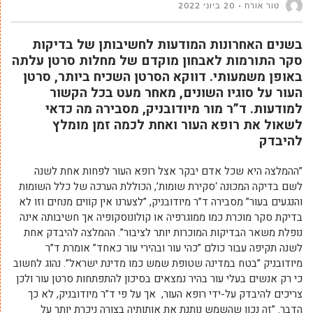
טור אורח
20 ביוני 2022
בשנים האחרונות המודעות לחשיבותן של בדיקות
סקר התורמות לאבחון מוקדם של מחלות סרטן עלתה
באופן משמעותי. דווקא הסרטן השכיח ביותר, סרטן
העור על סוגיו השונים, מאחר מעט בכל הקשור
למודעות. ד”ר מור מיודובניק, מסבירה מה כדאי
לשאול את רופא העור ואחת לכמה זמן מומלץ
להיבדק
”ההמלצה היא שכל אדם יבקר אצל רופא העור לפחות אחת לשנה
לשם בדיקה המכונה ‘סקירת שומות’, הכוללת הערכה של כלל השומות
והנגעים בעור” מסבירה ד”ר מיודובניק, ”לצערנו אין קווים מנחים וזו לא
בדיקת סקר מוכרת כמו ממוגרפיה או קולונוסקופיה אך חשיבותה אינה
נופלת משאר הבדיקות המוכרות יותר לציבור”. ההמלצה להיבדק אחת
לשנה תקיפה עבור כולם ”כהי עור ובהירי עור כאחד” אומרת ד”ר
מיודובניק ”בטח במדינה שטופת שמש כמו מדינת ישראל”. נהוג לחשוב
כי רק אנשים בעלי עור בהיר נמצאים בסיכון להתפתחות סרטן עור ולכן
צריכים להיבדק על-ידי רופא העור, אך על פי ד”ר מיודובניק, לא כך
הדבר. ”זה נכון שהשמש נותנת את אותותיה בצורה ניכרת יותר על