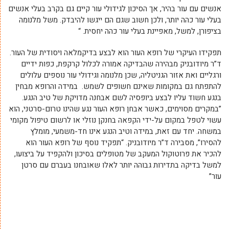
אנשים עם עור בהיר, אך הסיכון לגידולי עור קיים גם בקרב בעלי אנשים
בעלי עור כהה יותר, ולכן חשוב שגם הם ייגשו להיבדק. משל מלנומה
בציפורן, למשל, מאפיינת בעלי עור כהה יחסית. “
תפקידו העיקרי של רופא העור הוא לבצע בדיקמלאה ויסודית של העור.
ד”ר מיודובניק מבהירה שהבדיקה אמורה לכלול קרקפת, כפות ידיים
ורגליים ואת אזור הגניטליה, שכן מלנומה וגידולי עור נוספים עלולים
להתפתח גם במקומות שאינם חשופים לשמש. במידה והרופא מבחין
בנגע חשוד עליו לבצע ביופסיה לשם אבחנה מדויקת של טיב הנגע.
”במקרים מסוימים, כאשר אבחן רופא העור נגע שהינו טרום-סרטני, הוא
עשוי לטפל במקום על-ידי הקפאה בחנקן נוזלי או לרשום טיפול מקומי
במשחה. יחד עם זאת, במידה וטיב הנגע אינו חד-משמעי, מומלץ
להסירו”, מסבירה ד”ר מיודובניק. “תפקיד נוסף של רופא העור הוא
להכיר את פרוטוקול המעקב של מטופלים בסיכון ולהקפיד על ביצועו,
למשל בדיקה בתדירות גבוהה יותר לאלו שאובחנו בעברם עם סרטן
עור”