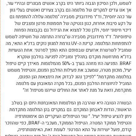
לשמש, ולכן הסיכון הגבוה ביותר הינו בקרב אנשים מבוגרים ובהירי עור,
אך אנו עדים למקרים של מלנומה גם בקרב צעירים ואנשים בעלי גוון
עור כהה יחסית”, וד”ר מיודובניק מסבירה “מלנומה עלולה להתפתח גם
על רקע סיבות אחרות, כגון גנטיקה של תסמונות סרטן ומצבים של
דיכוי חיסוני יחסי, ולכן נוכל למצוא את הגידול גם בקבוצות הפחות
טיפוסיות”. ד”ר מיודובניק מסבירה ש”ברורה התרומה של חשיפה לשמש
להתפתחות המלנומה. קרינת ה-UV גורמת למגוון נזקים בדנ”א התאי, מה
שמוביל לשרשרת ארועים שבסופם התא הופך לסרטני. אחת הטעויות
בדנ”א מתרחשת מוקדם בתהליך ומובילה לפגיעה בחלבון שנקרא
BRAF. הפגיעה הזו מזוהה בערך ב-50% מהמלנומות. מאידך קיים טיפול
יעיל, מוכוון מטרה, שמעכב את פעילות החלבון הפגום, והטיפול משמש
במלנומה מתקדמת” “לפיכך נהוג לבדוק את הימצאות הגן הפגום,
המוביל להיווצרות החלבון הפגום, בכל מקרה המאובחן עם מלנומה
מתקדמת, וזאת על מנת לאתר את החולים שייהנו מטיפול זה”
הבשורה הטובה היא שהרבה מן המלנומות המאובחנות היום הן בשלב
הראשוני, הודות לאבחון המוקדם. גם במקרים בהן המלנומה מתקדמת
ניתן להציע טיפול יעיל. ” שני הטיפולים העיקריים הם אימונותרפיה
והטיפול ממוקד המטרה. הטיפול הממוקד, מעכבי ה-BRAF, כפי שהוזכר
קודם, פועל ישירות על התא הסרטני. לעומת זאת, האימונותרפיה,