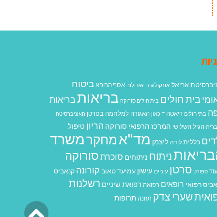
יות
ביטוח
יברסיטת אריאל
אסף הרופא
אונקולוגיה
איכילוב
בריאות
בית חולים
ומי
בריאות
בית חולים סורוקה
ה
האגודה למלחמה בסרטן
דיאטה
בתי חולים
דיכאון
האוניברסיטה
הריון
המרכז הרפואי סורוקה
טיפול
הגיל השלישי
רית
מד"א
משרד
מחקר
דים
ליצמן
כללית
לידה
בריאות
סורוקה
ניתוח
סוכרת
ניתוחים
סרטן
קורונה
עישון
עמיעד טאוב
קנאביס
וד
ספורט
עיניים
רשלנות
רופאים
רפואת שיניים
ביס רפואי
רפואה
ואית
שערי צדק
תרופות
תזונה
גליל