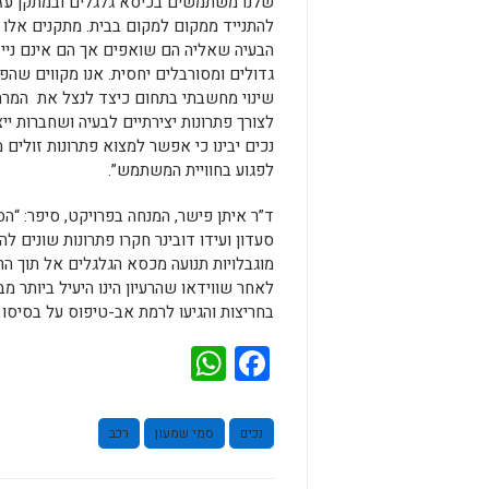
שלנו משתמשים בכיסא גלגלים ובמתקן עזר
להתנייד ממקום למקום בבית. מתקנים אלו 
הבעיה שאליה הם שואפים אך הם אינם ניידי
גדולים ומסורבלים יחסית. אנו מקווים שהפת
שינוי מחשבתי בתחום כיצד לנצל את המרח
לצורך פתרונות יצירתיים לבעיה ושחברות י
נכים יבינו כי אפשר למצוא פתרונות זולים 
לפגוע בחוויית המשתמש”.
ד”ר איתן פישר, המנחה בפרויקט, סיפר: “ה
סעדון ועידו דובינר חקרו פתרונות שונים ל
מוגבלויות תנועה מכסא הגלגלים אל תוך הרכ
לאחר שווידאו שהרעיון הינו היעיל ביותר מב
בחריצות והגיעו לרמת אב-טיפוס על בסיסו 
WhatsApp
Facebook
נכים
סמי שמעון
רכב