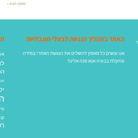
פוסט הבא »
האתר בתהליך הנגשה לבעלי מוגבלויות
תג
ר
אנו עושים כל מאמץ להשלים את הנגשת האתר! במידה
אונ
ונתקלת בבעיה אנא פנה אלינו!
לא
הפ
העב
יל
ה
סיע
קנא
רפ