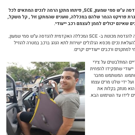
דסה ע”ש סמי שמעון,
SCE
, פיתחו מתקן הרמה לנכים המתאים לכל
גרת פרויקט הגמר שלהם במכללה, טוענים שהמתקן זול , קל משקל,
ים שאינם יכולים לממן לעצמם רכב ייעודי.
עידו דובינר וגיא סעדון, סטודנטים במחלקה להנדסת מכונות ב- SCE המכללה האקדמית להנדסה ע”ש סמי שמעון,
העלאת נכים מכסא הגלגלים ישירות לתא הנהג ברכב במטרה להוזיל
 למתקנים ורכבים ייעודיים יקרים.
יים המתלבשים על צירי
יעודי שתפקידו להפחית
משתמש. המשתמש מחבר
ועל ידי שלט מרים עצמו
הוא מנתק בקלות את
ם לידו עד השימוש הבא.