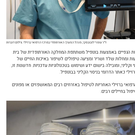
ד״ר עומרי לובובסקי, מנהל המערך האורתופדי במרכז הרפואי ברזילי. צילום דוברות
ות הגפיים באמצעות בונופיל משתתפת המחלקה האורתופדית של בית
עות ומחלות שלד ושריר ומציעה טיפולים לשיפור באיכות החיים של
יני, ומובילה בישום ידע ושימוש בטכנולוגיות עדכניות. חדשנות זו,
לי כאתר הדרומי בניסוי הקליני בבונופיל.
פואי ברזילי האחריות לטיפול באזרחים רבים המאושפזים או מפונים
יפול בחיילים רבים.