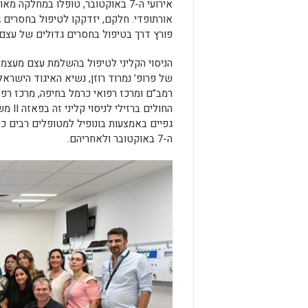
אירועי ה-7 באוקטובר, טופלו במחל
אורתופדי. חלקם, יזדקקו לטיפול בחסרים ג
פורץ דרך בטיפול בחסרים גדולים של עצם,
הניסוי הקליני לטיפול בהשלמת עצם מעצמות
של פרופ’ נמרוד רוזן, נשיא האיגוד הישרא
רמב”ם ומרכז רפואי כרמל בחיפה, מרכז רפו
החולי
גפיים באמצעות בונופיל למטופלים רבים ככ
ה-7 באוקטובר ולאחריהם.