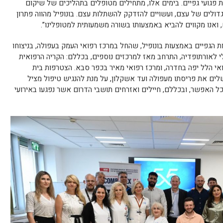
קה מאות פגועי גפיים. בימים אלו, מתחילים מטופלים בתהליכים של שיקום
דולים של עצם, ועשויים להזדקק להשתלות עצם. בונופיל מהווה פתרון
 ואנו מקווים להביא באמצעותו בשורה משמעותית למטופלינו”.
 הגפיים באמצעות בונופיל, שהחל במרכז רפואי העמק בעפולה, בניצוחו
לי לאורתופדיה, התרחב מאז למרכזים נוספים, בכללם: הקריה הרפואית
אי הלל יפה בחדרה, ומרכז רפואי מאיר בכפר סבא. הצטרפות בית
ם ברזילי לניסוי קליני זה בפאזה II משלים את פריסתו מעפולה ועד אשקלון, על מנת להנגיש טיפול מציל
ל האפשר, ובכללם, חיילים ואזרחים תושבי הדרום אשר נפגעו באירועי