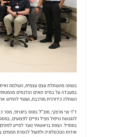
בשונה מהשתלת עצם עצמית, השלמת ואיחוי
במעבדה על בסיס תאים הנדגמים מהמטופל, א
השתלה כירורגית מורכבת, ועשוי להחיש את
ד”ר שי מרצקי, מנכ”ל בונוס ביוגרופ, מסר כ
להנגשת טיפול מציל גפיים לפצועים, במסג
בונופיל. הצוות בראשותי נועד לסייע לפוני
אודות הטכנולוגיה ולפעול להסרת חסמים ביר