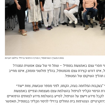
צוות המערך האורתופדי, המרכז הרפואי ברזילי. צילום: דוברות
 חסרי עצם באמצעות בונופיל – שתל חי של עצם אנושית המגודל
ינו דורש קצירת עצם מהמטופל, בהליך פולשני ומסוכן, איננו מחייב
 תהליך השיקום של המטופל.
י “בעקבות המלחמה בעזה, הקמנו, לפני מספר שבועות, צוות ייעודי
רת הניסוי הקליני לטיפול בהשלמת עצם מעצמות הגפיים באמצעות
ם לקבל מידע וייעוץ על הטיפול, לסייע בהשלמת מידע לצוותים הרפואיים
וקרטיים. הצטרפות בית החולים ברזילי לניסוי הקליני בבונופיל, תאפשר