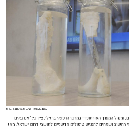
עצם בהזמנה אישית. צילום: דוברות
 ומנהל המערך האורתופדי במרכז הרפואי ברזילי, ציין כי: “אנו גאים
וי החשוב ושמחים להנגיש טיפולים חדשניים לתושבי דרום ישראל. מאז