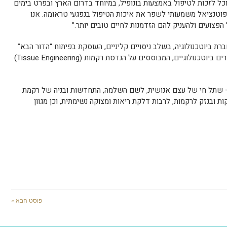
 לזכות לטיפול באמצעות בונופיל, במיוחד בדרום הארץ ובפרט בימים
 פוטנציאל משמעותי לשפר את איכות הטיפול בנפגעי טראומה. אנו
הפצועים ולהעניק להם הזדמנות לחיים טובים יותר.”
ופ בע”מ (TASE: BONS), הינה חברת ביוטכנולוגיה, בשלב ניסויים קליניים, העוסקת בפיתוח “הדור הבא”
של טיפולים בתחום התחדשות רקמות ומוצרים ביוטכנולוגיים, המבוססים על הנדסת רקמות (Tissue Engineering)
ל – שתל חי של עצם אנושית, לשם השלמה, התחדשות ובניה של רקמת
ת ובנזק לרקמות, לרבות דלקת ריאות ומצוקה נשימתית, וכן מגוון
פוסט הבא »