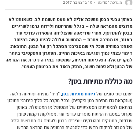
מערכת 'מדינט'
10 בדצמבר 2017
באופן טבעי הבטן מושכת אליה לא מעט תשומת לב. כשאנחנו לא
מרוצים מהמראה שלה – בגלל שהריונות ולידות גרמו לשרירים
בבטן להתרופף, אחרי שדיאטה שהצליחה השאירה עודפי עור
באזור, או מסיבה אחרת – התחושה עלולה להיות קשה במיוחד
ואנחנו בטוחים שכל מי שמסביבנו מסתכל רק על הבטן. התוצאה:
דימוי עצמי נמוך ופגיעה באיכות החיים. הפתרון האפקטיבי ביותר
למקרים אלה הוא ניתוח מתיחה, שמשפר במידה ניכרת את המראה
של הבטן ולא פחות חשוב, מחזק מאוד את הביטחון העצמי.
מה כוללת מתיחת בטן?
ישנם שני סוגים של
ניתוח מתיחת בטן
,
“מיני” מתיחה ומתיחה מלאה
(שנקראת גם מתיחת בטן היקפית), ובכל מקרה כל הליך כירורגי מתוכנן
בהתאם למאפיינים הספציפיים של המטופל או המטופלת. באופן
עקרוני במסגרת הניתוח מוסרים עודפי עור, מסולקות רקמות שומן
עודפות, מחוזקים ומהודקים שרירים בבטן ולעתים גם מתבצעת הזזה
של הטבור למיקום חדש כדי להבטיח הרמוניה עם המראה החדש.