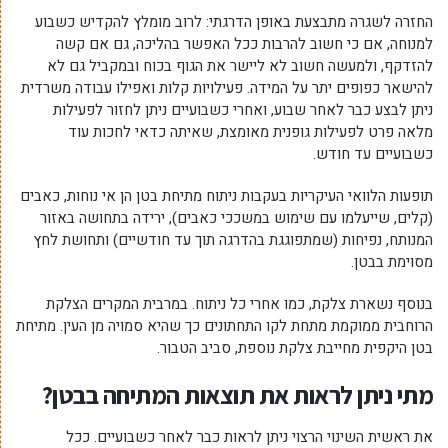
החזרה לשגרה מתבצעת באופן הדרגתי: לרוב מומלץ להקדיש כשבוע
למנוחה, אם כי חשוב להרבות ככל האפשר בהליכה, גם אם קשה
להזדקף, ולמעשה חשוב לא ליישר את הגוף בכוח ובמקביל גם לא
להישאר כפופים יתר על המידה. פעילויות קלות ואפילו עבודה משרדית
ניתן לבצע כבר לאחר שבוע, ואחרי כשבועיים ניתן לחזור לפעילות
מלאה פרט לפעילות גופנית מאומצת, שאיתה כדאי לחכות עוד
כשבועיים עד חודש.
תופעות הלוואי העיקריות בעקבות ניתוח מתיחת בטן הן אי נוחות, כאבים
(קלים, שייעלמו עם שימוש במשככי כאבים), ירידה בתחושה באזור
המנותח, נפיחות (שמתפוגגת בהדרגה תוך עד חודשיים) ותחושת לחץ
מסוימת בבטן.
בנוסף נשארת צלקת, כמו אחרי כל ניתוח. במרבית המקרים הצלקת
הרוחבית ממוקמת מתחת לקו התחתונים כך שהיא סמויה מן העין. מתיחת
בטן היקפית מחייבת צלקת נוספת, סביב הטבור.
מתי ניתן לראות את תוצאות המתיחה בבטן?
את ראשית השינוי הרצוי ניתן לראות כבר לאחר כשבועיים. ככל