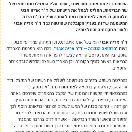
השופט בדימוס אמנון סטרשנוב, אשר אליו הואצלו סמכויותיו של
שר הבריאות, החליט לבטל את רישיונו של ד”ר אריה אבני,
מלעסוק ברפואה לצמיתות וזאת לאחר שעיין בדו”ח ועדת
המשמעת שדנה בעניין הקובלנה שהוגשה נגד ד”ר אריה אבני
ולאור מסקנותיה והמלצותיה.
ד”ר אריה אבני
הוא בעל אתר אינטרנט, וכן מתחזק עמוד פייסבוק
בשם “
הרפואה הנכונה – ד”ר אריה אבני
“, בהם הוא מפרסם מאמרים
שונים. בין היתר, פרסם קריאה לציבור להפר את הוראות משרד
הבריאות באשר לנגיף הקורונה, וכן מאמרי השמצה והכפשה נגד ציבור
הרופאים.
בהחלטת השופט בדימוס סטרשנוב לשלול את רשיונו של הנקבל, ד”ר
אריה אבני, מלעסוק ברפואה
לצמיתות
נכתב: “אין ספק, כי
בהתבטאויותיו הקשות והבוטות של הנקבל במאמרים שפרסם באתר
האינטרנט, בפייסבוק ולאחרונה גם ביוטיוב, כנגד ההתחסנות מנגיף
הקורונה – טמונה סכנה של ממש לשלום הציבור ובריאותו. הוסף לכך
את השתלחויותיו חסרות הרסן, הבוטות וחסרות הבסיס כלפי ציבור
הרופאים וראשי משרד הבריאות – אשר חורגים בהרבה מהסביר
ומהמותר במסגרת חופש הביטוי, שהינו ערך חשוב ומוגן בכול חברה