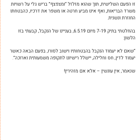
זו הפעם השלישית, תוך שהוא מזלזל “ומצפצף” בריש גלי על רשויות
משרד הבריאות, ואף אינו מביע חרטה או משפר את דרכיו, כהבטחתו
החוזרת ונשנית.
בהחלטתי בתיק 7-19 מיום 6.5.19, בעניינו של הנקבל, קבעתי בזו
הלשון:
“שאם לא יעמוד הנקבל בהבטחותיו וישוב לסורו, בפעם הבאה כאשר
יעמוד לדין, חס וחלילה, יישלל רישיונו לתקופה משמעותית וארוכה”.
שנאמר, אין עונשין – אלא אם מזהירין!