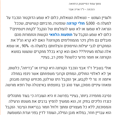
מתוך עמוד הפייסבוק הרפואה
הנכונה – ד”ר אריה אבני
ולעניין העונש – נשאלות השאלות, כלום לא שמע הדוקטור הנכבד על
למעלה מ- 5,000
חולי קורונה
שנפטרו, מרביתם קשישים, שככל
הנראה לא שמעו או לא שעו להמלצתו של הנקבל ‘לקחת ויטמינים’?
כלום לא שמע הנקבל על
תופעות הלוואי
הקשות והחמורות מהם
סובלים גם חלק ניכר מהמחלימים מקורונה? האם לא קרא הנ”ל את
המחקרים לגבי יעילות החיסונים והצלחתם בלמעלה מ- 90% , או שמא
אלה נעלמו מעיניו??? האם הוא קרא בכלל מחקרים שנעשו בנושא
הקורונה או חומר מדעי כלשהו? ספק רב, בעיניי.
אולי בשביל ד”ר אבני הנכבד הקורונה היא קוריוז או “בדיחה”, כלשונו,
אך לא לאלפי החולים, המתים וקרובי משפחתם אשר ניגפו במחלה
איומה זו. צר לי לקבוע, אך הנקבל הינו שרלטן, מכחיש קורונה מובהק
ומאחז עיניים מסוכן, ועוד נוהג כך בחוצפתו באיצטלה של רופא מורשה.
נסיבה מחמירה ביותר, בעיניי בפרשה זו היא העובדה כי בעוד מתנהלים
כנגדו הליכים בתיק זה, הוא ממשיך להפיץ ברבים את משנתו הרעילה
והמסוכנת, ללא כל מעצורים ומתוך זלזול חמור בבריאות הציבור. הנקבל
הוא עבריין חוזר, במלוא מובן המילה, העומד לדין בפני ועדת המשמעת