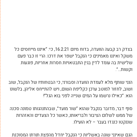
בצדק רב קבעה הוועדה, בדוח מיום 16.2.21, כי: “איננו מייחסים כל
משקל ואיננו מאמינים כי הנקבל ישפר את דרכו. הרי זו כבר פעם
שלישית בה עומד לדין בגין התבטאויות חסרות אחריות, פוגעות
וקשות…”.
הנני שותף מלא לעמדת הוועדה וסבורני, כי הבטחותיו של הנקבל, שוב
ושוב, לחזור למוטב ערכן כקליפת השום, ויש להתייחס אליהן, בלשונו
הוא: “כאילו נרשמו על המים שנייה לפני בוא הגל”!
סוף דבר, מדובר בנקבל שהוא “שור מועד”, שבהתנהגותו טמונה סכנה
של ממש לשלום הציבור ולבריאותו, כאשר כל הצעדים והאזהרות
שננקטו כנגדו בעבר – לא הועילו.
הגם שאינני שוגה באשליות כי הנקבל יחדל מהפצת תורתו המסוכנת