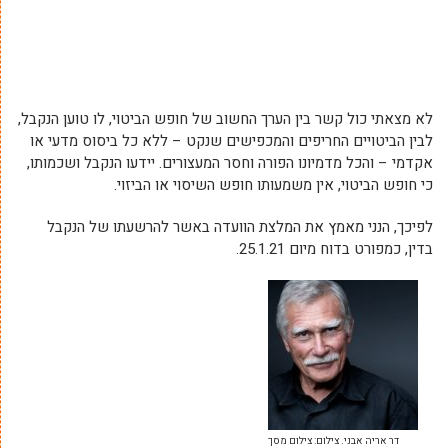
לא מצאתי כול קשר בין הערך החשוב של חופש הביטוי, לו טוען הנקבל,
לבין הביטויים החריפים והמכפישים שנקט – ללא כל ביסוס מדעי או
אקדמי – והכל מדמיונו הפורה וחסר המעצורים. יידעו הנקבל ושכמותו,
כי חופש הביטוי, אין משמעותו חופש השיסוי או הביזוי.
לפיכך, הנני מאמץ את המלצת הוועדה באשר להרשעתו של הנקבל
בדין, כמפורט בדוח מיום 25.1.21.
דר אריה אבני. צילום: צילום מסך