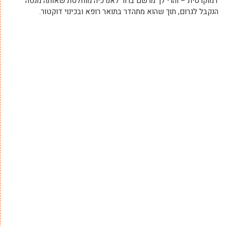
דמוקרטית – והרי לך מרשם ברור לאנרכיה מוחלטת שאותה מנסה
הנקבל לגרום, תוך שהוא מתהדר בתואר רופא ובכינוי דוקטור.