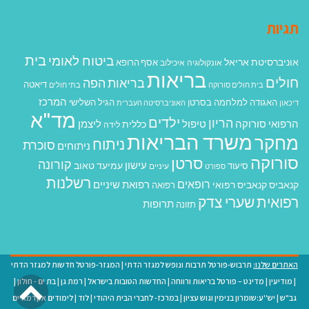
תגיות
בית
ביטוח לאומי
אוניברסיטת אריאל
אסף הרופא
אונקולוגיה
איכילוב
בריאות
חולים
בריאות הפה
דיאטה
בית חולים סורוקה
בתי חולים
המרכז
האגודה למלחמה בסרטן
הגיל השלישי
דיכאון
האוניברסיטה העברית
מד"א
ילדים
הריון
הרפואי סורוקה
טיפול
ליצמן
כללית
לידה
משרד הבריאות
מחקר
ניתוח
סוכרת
ניתוחים
סורוקה
סרטן
קורונה
עישון
עמיעד טאוב
סיעוד
ספורט
עיניים
רשלנות
רופאים
רפואת שיניים
קנאביס
קנאביס רפואי
רפואה
רפואית
שערי צדק
תרופות
תזונה
האתרים שלנו:
תרבוש-פורטל תרבות ונופש למגזר הדתי
|
המגזר-פורטל חדשות למגזר הדתי
גל
|
מודיעין
|
מדינט – פורטל בריאות ורווחה
|
החדשות הטובות בישראל
|
רמת גן
|
בת ים - חולון
|
גב"ש
|
יש''ע:שומרון בנימין וגוש עציון
|
במרכז- לחברי הבית היהודי
|
לוד
|
לימודים אקדמאיים