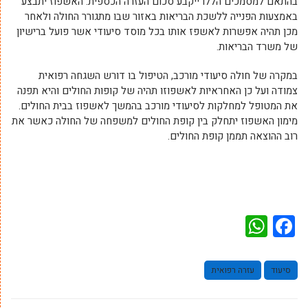
בהתאם למסמכים הללו ייקבע סכום העזרה הכספית. האשפוז יתבצע
באמצעות הפנייה ללשכת הבריאות באזור שבו מתגורר החולה ולאחר
מכן תהיה אפשרות לאשפז אותו בכל מוסד סיעודי אשר פועל ברישיון
של משרד הבריאות.
במקרה של חולה סיעודי מורכב, הטיפול בו דורש השגחה רפואית
צמודה ועל כן האחראיות לאשפוזו תהיה של קופות החולים והיא תפנה
את המטופל למחלקות לסיעודי מורכב בהמשך לאשפוז בבית החולים.
מימון האשפוז יתחלק בין קופת החולים למשפחה של החולה כאשר את
רוב ההוצאה תממן קופת החולים.
WhatsApp
Facebook
סיעוד
עזרה רפואית