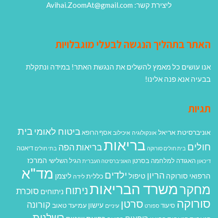
ליצירת קשר: Avihai.ZoomAt@gmail.com
האתר בתהליך הנגשה לבעלי מוגבלויות
אנו עושים כל מאמץ להשלים את הנגשת האתר! במידה ונתקלת
בבעיה אנא פנה אלינו!
תגיות
בית
ביטוח לאומי
אוניברסיטת אריאל
אסף הרופא
אונקולוגיה
איכילוב
בריאות
חולים
בריאות הפה
דיאטה
בית חולים סורוקה
בתי חולים
המרכז
האגודה למלחמה בסרטן
הגיל השלישי
דיכאון
האוניברסיטה העברית
מד"א
ילדים
הריון
הרפואי סורוקה
טיפול
ליצמן
כללית
לידה
משרד הבריאות
מחקר
ניתוח
סוכרת
ניתוחים
סורוקה
סרטן
קורונה
עישון
עמיעד טאוב
סיעוד
ספורט
עיניים
רשלנות