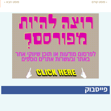
« פוסט קודם
פוסט הבא »