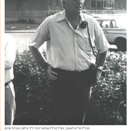
מנכ”ל מד”א לשעבר, תא”ל (מיל’) עמיצור כפיר ז”ל. צילום: מגן דוד אדום