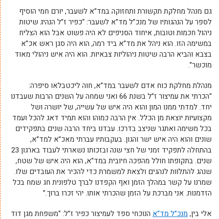
גם מנהל מחלקת תקשורת ותחזוקה במד”א לשעבר, יורם חמי הוסיף
לספר על הנהגותיו של מנכ”ל מד”א לשעבר: “כפיר ז”ל הנהיג שיטות
ניהול חכמות וטובות, איחוד הסניפים לא היה פשוט אבל הוא הצליח
במשימה הזו. הוא ניהל את מד”א ביד רמה, הוא היה סגן ראש אכ”א
בצבא והביא הרבה שיטות ניהוליות צבאיות. הוא היה איש ניהולי מאוד
מוכשר”.
מנהלת מחלקת כוח אדם לשעבר במד”א, חוה ליכטבלאו סיפרה:
“הכרתי את עמיצור ז”ל בשנת 66 ואני שמחה על השנים הרבות שעבדנו
יחד. למדתי ממנו המון והוא היה איש של עשייה, של יושרה ושל
מקצועיות יוצאת מן הכלל. אין הרבה כמוהו והוא תמיד דאג להכל ועמד
בכל משימה ואתגר שניצב בדרכו. עבדנו ביחד הרבה שנים בתפקידים
שונים והוא היה איש ישר והגון. בעקבותיו עברתי מאכ”א למד”א,
בהתחלה לתפקיד זמני של חצי שנה ובזכותו נשארתי לעבוד בארגון 23
שנים. בתקופתו חולל מהפכה חיובית במד”א, הוא היה איש של שטח,
שנהג להתלוות לנהגים ולצאת למשמרת כדי להכיר את העובדים שלו.
שמרנו על קשר במהלך הזמן ואף הקפדנו לברך טלפונית חג שמח בכל
הזדמנות. אני מברכת על הזמן שהכרתי אותו. יהי זכרו ברוך.”
אלי בין,
מנכ”ל מד”א
הנוכחי ספד לעמיצור כפיר ז”ל: “משפחת מגן דוד