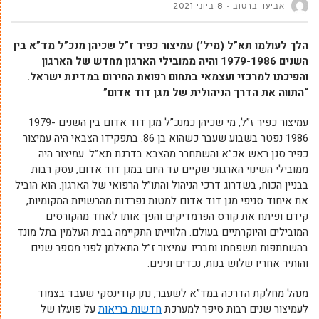
אביעד ברטוב
8 ביוני 2021
הלך לעולמו תא”ל (מיל’) עמיצור כפיר ז”ל שכיהן מנכ”ל מד”א בין
השנים 1979-1986 והיה ממובילי הארגון מחדש של הארגון
והפיכתו למרכזי ועצמאי בתחום רפואת החירום במדינת ישראל.
“התווה את הדרך הניהולית של מגן דוד אדום”
עמיצור כפיר ז”ל, מי שכיהן כמנכ”ל מגן דוד אדום בין השנים 1979-
1986 נפטר בשבוע שעבר כשהוא בן 86. בתפקידו הצבאי היה עמיצור
כפיר סגן ראש אכ”א והשתחרר מהצבא בדרגת תא”ל. עמיצור היה
ממובילי השינוי הארגוני שקיים עד היום במגן דוד אדום, עסק רבות
בבניין הכוח, בשדרוג דרכי הניהול והתו”ל הרפואי של הארגון. הוא הוביל
את איחוד סניפי מגן דוד אדום למטות נפרדות מהרשויות המקומיות,
קידם ופיתח את קורס הפרמדיקים והפך אותו לאחד מהקורסים
המובילים והיוקרתיים בעולם. הלווייתו התקיימה בבית העלמין בתל מונד
בהשתתפות משפחתו וחבריו. עמיצור ז”ל התאלמן לפני מספר שנים
והותיר אחריו שלוש בנות, נכדים ונינים.
מנהל מחלקת הדרכה במד”א לשעבר, נתן קודינסקי שעבד בצמוד
לעמיצור שנים רבות סיפר למערכת
חדשות בריאות
על פועלו של