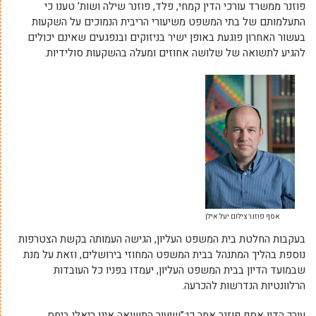
פוזנר ממשרד עורכי הדין קמחי, פלד, פוזנר שילה ושות’ טענו כי
התעלמותם של בתי המשפט משיעורי הריבית הנמוכים על השקעות
בעשור האחרון פוגעת באופן ישיר בניזוקים ובנפגעים שאינם יכולים
להגיע לתשואה של שלושה אחוזים ומעלה בהשקעות סולידיות.
אסף פוזנר צילום יעל אילן
בעקבות החלטת בית המשפט העליון, הגישה העמותה בקשת הצטרפות
נוספת בהליך המתנהל בבית המשפט המחוזי בירושלים, וזאת על מנת
שבמועד הדיון בבית המשפט העליון, יעמדו בפניו כל העובדות
הרלוונטיות הנדרשות להכרעה.
עורך הדין אסף פוזנר אמר כי:”שיעור התשואה אינו ריאלי ביחס