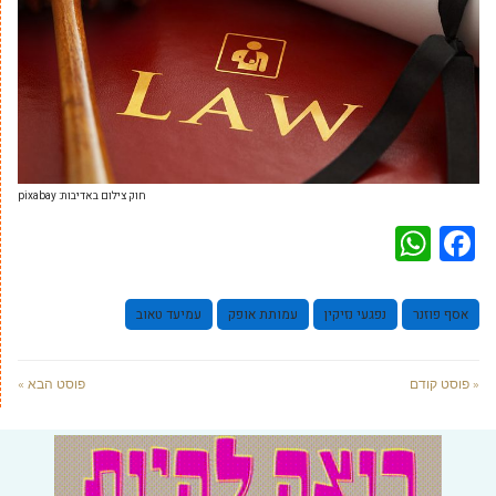
חוק צילום באדיבות: pixabay
WhatsApp
Facebook
אסף פוזנר
נפגעי נזיקין
עמותת אופק
עמיעד טאוב
« פוסט קודם
פוסט הבא »