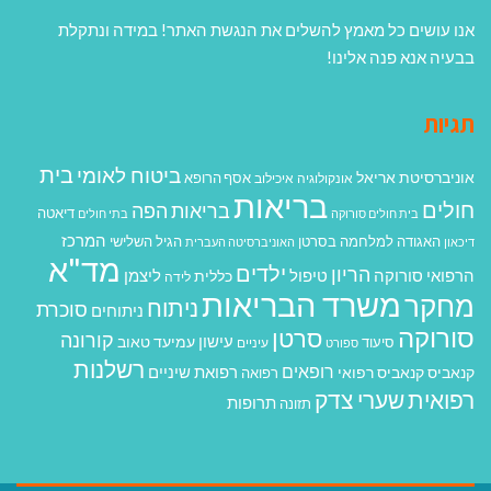
אנו עושים כל מאמץ להשלים את הנגשת האתר! במידה ונתקלת
בבעיה אנא פנה אלינו!
תגיות
בית
ביטוח לאומי
אוניברסיטת אריאל
אסף הרופא
אונקולוגיה
איכילוב
בריאות
חולים
בריאות הפה
דיאטה
בית חולים סורוקה
בתי חולים
המרכז
האגודה למלחמה בסרטן
הגיל השלישי
דיכאון
האוניברסיטה העברית
מד"א
ילדים
הריון
הרפואי סורוקה
טיפול
ליצמן
כללית
לידה
משרד הבריאות
מחקר
ניתוח
סוכרת
ניתוחים
סורוקה
סרטן
קורונה
עישון
עמיעד טאוב
סיעוד
ספורט
עיניים
רשלנות
רופאים
רפואת שיניים
קנאביס
קנאביס רפואי
רפואה
רפואית
שערי צדק
תרופות
תזונה