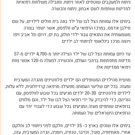
ניתוח ולמעקבים שוטפים לאחר ניתוח; ומובילה משלחות רפואיות
למדינות שותפות לשם אבחון, ניתוח והכשרה.
בימים אלו עמותת הצל לבו של ילד בונה בית חולים לילדים, על שם
סילבן אדמס, במרכז הרפואי ע”ש וולפסון, אשר ישפר בצורה
משמעותית את התנאים עבור ילדי חולון, בת ים, דרום תל אביב ויפו
ויהווה מרכז בינלאומי לניתוחי לב ילדים.
עד היום עמותת הצל לבו של ילד הצילה יותר מ-4,700 ילדים מ-57
מדינות מתפתחות ברחבי העולם, והכשירה למעלה מ-120 אנשי צוות
רפואי ממדינות אלו.
מחצית מהילדים המטופלים הם ילדים פלסטינים מהגדה המערבית
ומעזה. בכל יום שלישי העמותה מפעילה מרפאה קרדיולוגית, ללא עלות,
לילדים פלסטינים. 20-30 ילדים מגיעים בכל שבוע לוולפסון, עם
הוריהם, כדי להיבדק על ידי רופאי הצל לבו של ילד, והם מלווים
ברופאים שותפים מעזה המגיעים בכל שבוע כדי לעבוד יחד עם
הרופאים הישראלים של העמותה.
בימים אלו שוהים בארץ כ- 35 ילדים, חלקם לפני ניתוחי לב וחלקם
אחרי, מאתיופיה, סנגל, זנזיבר, טנזניה, רומניה, הגדה המערבית, עזה,