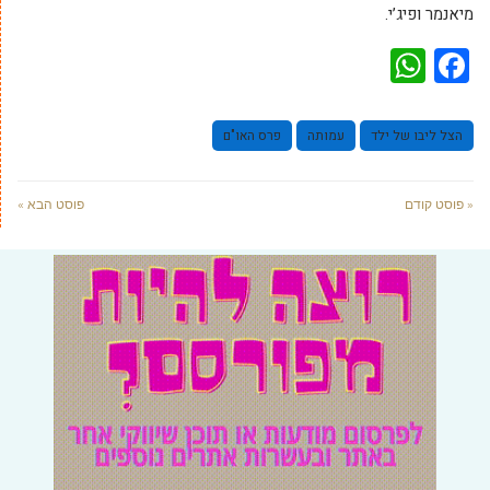
מיאנמר ופיג’י.
WhatsApp
Facebook
הצל ליבו של ילד
עמותה
פרס האו"ם
« פוסט קודם
פוסט הבא »