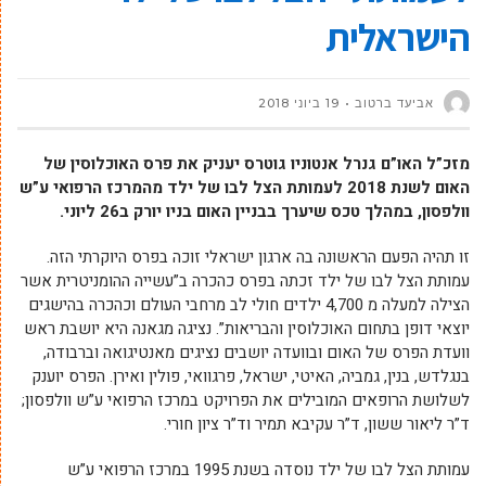
הישראלית
אביעד ברטוב
19 ביוני 2018
מזכ”ל האו”ם גנרל אנטוניו גוטרס יעניק את פרס האוכלוסין של
האום לשנת 2018 לעמותת הצל לבו של ילד מהמרכז הרפואי ע”ש
וולפסון, במהלך טכס שיערך בבניין האום בניו יורק ב26 ליוני.
זו תהיה הפעם הראשונה בה ארגון ישראלי זוכה בפרס היוקרתי הזה.
עמותת הצל לבו של ילד זכתה בפרס כהכרה ב”עשייה ההומניטרית אשר
הצילה למעלה מ 4,700 ילדים חולי לב מרחבי העולם וכהכרה בהישגים
יוצאי דופן בתחום האוכלוסין והבריאות”. נציגה מגאנה היא יושבת ראש
וועדת הפרס של האום ובוועדה יושבים נציגים מאנטיגואה וברבודה,
בנגלדש, בנין, גמביה, האיטי, ישראל, פרגוואי, פולין ואירן. הפרס יוענק
לשלושת הרופאים המובילים את הפרויקט במרכז הרפואי ע”ש וולפסון;
ד”ר ליאור ששון, ד”ר עקיבא תמיר וד”ר ציון חורי.
עמותת הצל לבו של ילד נוסדה בשנת 1995 במרכז הרפואי ע”ש